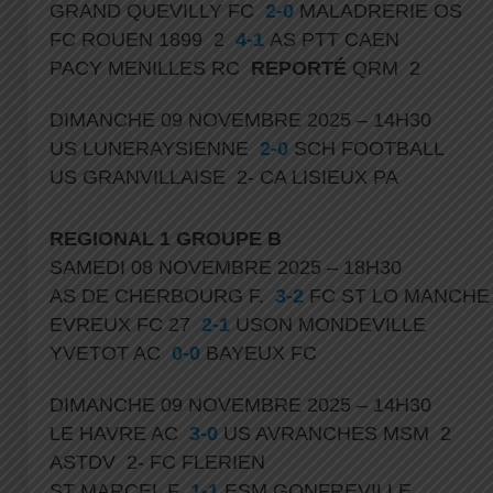
GRAND QUEVILLY FC
2-0
MALADRERIE OS
FC ROUEN 1899 2
4-1
AS PTT CAEN
PACY MENILLES RC
REPORTÉ
QRM 2
DIMANCHE 09 NOVEMBRE 2025 – 14H30
US LUNERAYSIENNE
2-0
SCH FOOTBALL
US GRANVILLAISE 2- CA LISIEUX PA
REGIONAL 1
GROUPE B
SAMEDI 08 NOVEMBRE 2025 – 18H30
AS DE CHERBOURG F.
3-2
FC ST LO MANCH
EVREUX FC 27
2-1
USON MONDEVILLE
YVETOT AC
0-0
BAYEUX FC
DIMANCHE 09 NOVEMBRE 2025 – 14H30
LE HAVRE AC
3-0
US AVRANCHES MSM 2
ASTDV 2- FC FLERIEN
ST MARCEL F
1-1
ESM GONFREVILLE