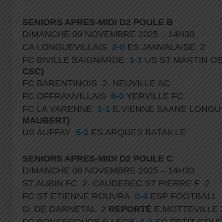
SENIORS APRES-MIDI D2 POULE B
DIMANCHE 09 NOVEMBRE 2025 – 14H30
CA LONGUEVILLAIS
2-0
ES JANVALAISE 2
FC BIVILLE BAIGNARDE
1-1
US ST MARTIN 
CSC)
FC BARENTINOIS 2- NEUVILLE AC
FC OFFRANVILLAIS
6-0
YERVILLE FC
FC LA VARENNE
1-1
E.VIENNE SAANE LONG
MAUBERT)
US AUFFAY
5-2
ES ARQUES BATAILLE
SENIORS APRES-MIDI D2 POULE C
DIMANCHE 09 NOVEMBRE 2025 – 14H30
ST AUBIN FC 2- CAUDEBEC ST PIERRE F 2
FC ST ETIENNE ROUVRA
0-4
ESP FOOTBALL
O. DE DARNETAL 2
REPORTÉ
E.MOTTEVILLE