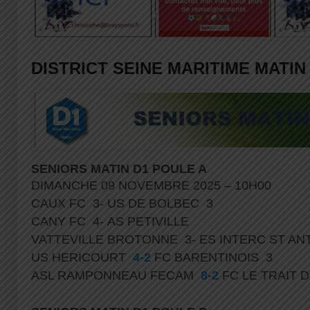
DISTRICT SEINE MARITIME MATIN
SENIORS MATIN D1 POULE A
DIMANCHE 09 NOVEMBRE 2025 – 10H00
CAUX FC 3- US DE BOLBEC 3
CANY FC 4- AS PETIVILLE
VATTEVILLE BROTONNE 3- ES INTERC ST AN
US HERICOURT
4-2
FC BARENTINOIS 3
ASL RAMPONNEAU FECAM
8-2
FC LE TRAIT 