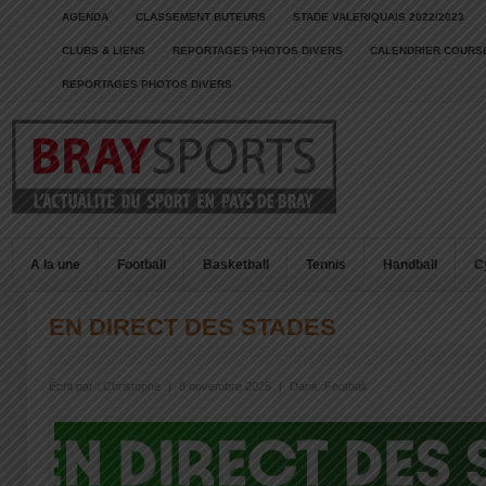
AGENDA
CLASSEMENT BUTEURS
STADE VALERIQUAIS 2022/2023
CLUBS & LIENS
REPORTAGES PHOTOS DIVERS
CALENDRIER COURSE
REPORTAGES PHOTOS DIVERS
A la une
Football
Basketball
Tennis
Handball
C
EN DIRECT DES STADES
Écrit par :
Christophe
|
8 novembre 2025
|
Dans :
Football