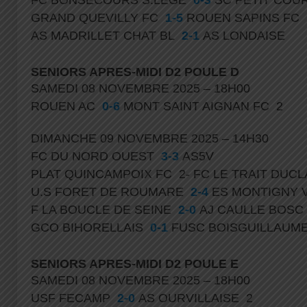
FC BONSECOURS S.LEGE
0-3
SC PETIT CO
GRAND QUEVILLY FC
1-5
ROUEN SAPINS FC
AS MADRILLET CHAT BL
2-1
AS LONDAISE
SENIORS APRES-MIDI D2 POULE D
SAMEDI 08 NOVEMBRE 2025 – 18H00
ROUEN AC
0-6
MONT SAINT AIGNAN FC 2
DIMANCHE 09 NOVEMBRE 2025 – 14H30
FC DU NORD OUEST
3-3
AS5V
PLAT QUINCAMPOIX FC 2- FC LE TRAIT DUCL
U.S FORET DE ROUMARE
2-4
ES MONTIGNY
F LA BOUCLE DE SEINE
2-0
AJ CAULLE BOS
GCO BIHORELLAIS
0-1
FUSC BOISGUILLAUM
SENIORS APRES-MIDI D2 POULE E
SAMEDI 08 NOVEMBRE 2025 – 18H00
USF FECAMP
2-0
AS OURVILLAISE 2