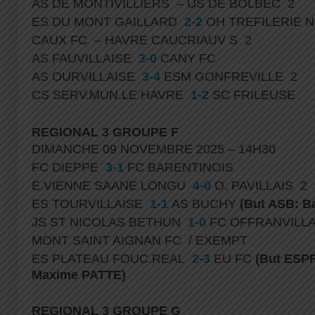
AS DE MONTIVILLIERS – US DE BOLBEC 2
ES DU MONT GAILLARD
2-2
OH TREFILERIE 
CAUX FC – HAVRE CAUCRIAUV S 2
AS FAUVILLAISE
3-0
CANY FC
AS OURVILLAISE
3-4
ESM GONFREVILLE 2
CS SERV.MUN.LE HAVRE
1-2
SC FRILEUSE
REGIONAL 3 GROUPE F
DIMANCHE 09 NOVEMBRE 2025 – 14H30
FC DIEPPE
3-1
FC BARENTINOIS
E.VIENNE SAANE LONGU
4-0
O. PAVILLAIS 2
ES TOURVILLAISE
1-1
AS BUCHY
(But ASB: B
JS ST NICOLAS BETHUN
1-0
FC OFFRANVILL
MONT SAINT AIGNAN FC / EXEMPT
ES PLATEAU FOUC.REAL
2-3
EU FC
(But ESP
Maxime PATTE)
REGIONAL 3 GROUPE G