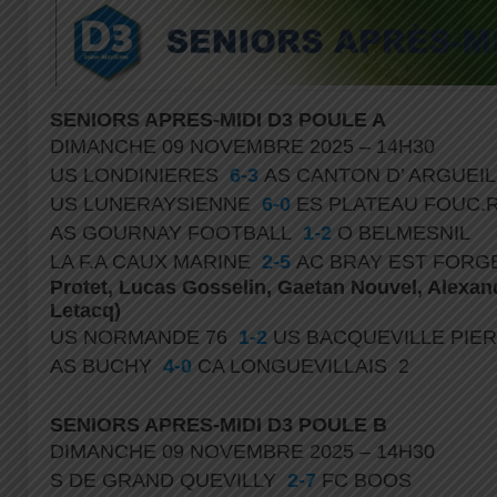
SENIORS APRES-MIDI D3 POULE A
DIMANCHE 09 NOVEMBRE 2025 – 14H30
US LONDINIERES
6-3
AS CANTON D’ ARGUEI
US LUNERAYSIENNE
6-0
ES PLATEAU FOUC.
AS GOURNAY FOOTBALL
1-2
O BELMESNIL
LA F.A CAUX MARINE
2-5
AC BRAY EST FORG
Protet, Lucas Gosselin, Gaetan Nouvel, Alexan
Letacq)
US NORMANDE 76
1-2
US BACQUEVILLE PIE
AS BUCHY
4-0
CA LONGUEVILLAIS 2
SENIORS APRES-MIDI D3 POULE B
DIMANCHE 09 NOVEMBRE 2025 – 14H30
S DE GRAND QUEVILLY
2-7
FC BOOS