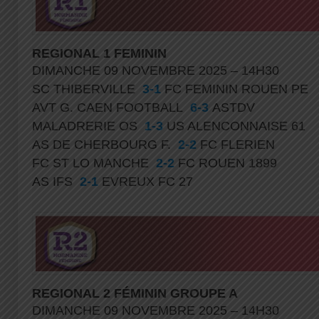
REGIONAL 1 FEMININ
DIMANCHE 09 NOVEMBRE 2025 – 14H30
SC THIBERVILLE
3-1
FC FEMININ ROUEN PE
AVT G. CAEN FOOTBALL
6-3
ASTDV
MALADRERIE OS
1-3
US ALENCONNAISE 61
AS DE CHERBOURG F.
2-2
FC FLERIEN
FC ST LO MANCHE
2-2
FC ROUEN 1899
AS IFS
2-1
EVREUX FC 27
REGIONAL 2 FÉMININ GROUPE A
DIMANCHE 09 NOVEMBRE 2025 – 14H30