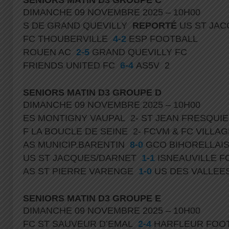
DIMANCHE 09 NOVEMBRE 2025 – 10H00
S DE GRAND QUEVILLY
REPORTÉ
US ST JA
FC THOUBERVILLE
4-2
ESP FOOTBALL
ROUEN AC
2-5
GRAND QUEVILLY FC
FRIENDS UNITED FC
6-4
AS5V 2
SENIORS MATIN D3 GROUPE D
DIMANCHE 09 NOVEMBRE 2025 – 10H00
ES MONTIGNY VAUPAL 2- ST JEAN FRESQUI
F LA BOUCLE DE SEINE 2- FCVM & FC VILL
AS MUNICIP.BARENTIN
8-0
GCO BIHORELLAIS
US ST JACQUES/DARNET
1-1
ISNEAUVILLE F
AS ST PIERRE VARENGE
1-0
US DES VALLEE
SENIORS MATIN D3 GROUPE E
DIMANCHE 09 NOVEMBRE 2025 – 10H00
FC ST SAUVEUR D’EMAL
2-4
HARFLEUR FOOT