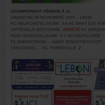
CHAMPIONNAT FÉMININ À
11
DIMANCHE 09 NOVEMBRE 2025 – 14H30
FC NEUFCHATEL EN BR
3-0
AC BRAY EST F
VATTEVILLE BROTONNE
ARRÊTÉ
FC SERQU
FUSC BOISGUILLAUME
0-1
AS FAUVILLAISE
FC BARENTINOIS – SAINT SEBASTIEN FOOT
CMS OISSEL – SC THIBERVILLE 2