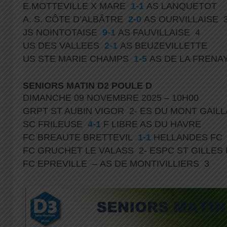
E.MOTTEVILLE X MARE
1-1
AS LANQUETOT
A. S. CÔTE D’ALBÂTRE
2-0
AS OURVILLAISE 
JS NOINTOTAISE
9-1
AS FAUVILLAISE 4
US DES VALLEES
2-1
AS BEUZEVILLETTE
US STE MARIE CHAMPS
1-5
AS DE LA FREN
SENIORS MATIN D2 POULE D
DIMANCHE 09 NOVEMBRE 2025 – 10H00
GRPT ST AUBIN VIGOR 2- ES DU MONT GAIL
SC FRILEUSE
4-1
F LIBRE AS DU HAVRE
FC BREAUTE BRETTEVIL
1-1
HELLANDES FC
FC GRUCHET LE VALASS 2- ESPC ST GILLES
FC EPREVILLE – AS DE MONTIVILLIERS 3