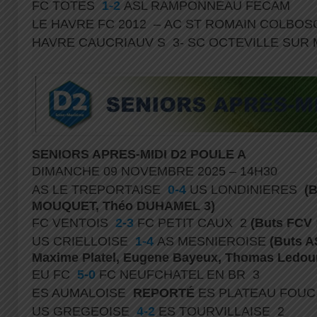
FC TOTES
1-2
ASL RAMPONNEAU FECAM
LE HAVRE FC 2012 – AC ST ROMAIN COLBO
HAVRE CAUCRIAUV S 3- SC OCTEVILLE SUR
SENIORS APRES-MIDI D2 POULE A
DIMANCHE 09 NOVEMBRE 2025 – 14H30
AS LE TREPORTAISE
0-4
US LONDINIERES
(B
MOUQUET, Théo DUHAMEL 3)
FC VENTOIS
2-3
FC PETIT CAUX 2
(Buts FCV :
US CRIELLOISE
1-4
AS MESNIEROISE
(Buts AS
Maxime Platel, Eugene Bayeux, Thomas Ledou
EU FC
5-0
FC NEUFCHATEL EN BR 3
ES AUMALOISE
REPORTÉ
ES PLATEAU FOUC
US GREGEOISE
4-2
ES TOURVILLAISE 2