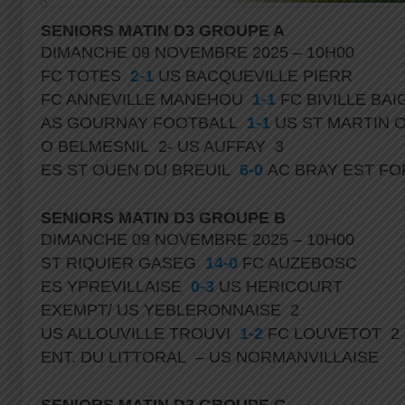
SENIORS MATIN D3 GROUPE A
DIMANCHE 09 NOVEMBRE 2025 – 10H00
FC TOTES
2-1
US BACQUEVILLE PIERR
FC ANNEVILLE MANEHOU
1-1
FC BIVILLE BA
AS GOURNAY FOOTBALL
1-1
US ST MARTIN
O BELMESNIL 2- US AUFFAY 3
ES ST OUEN DU BREUIL
6-0
AC BRAY EST F
SENIORS MATIN D3 GROUPE B
DIMANCHE 09 NOVEMBRE 2025 – 10H00
ST RIQUIER GASEG
14-0
FC AUZEBOSC
ES YPREVILLAISE
0-3
US HERICOURT
EXEMPT/ US YEBLERONNAISE 2
US ALLOUVILLE TROUVI
1-2
FC LOUVETOT 2
ENT. DU LITTORAL – US NORMANVILLAISE
SENIORS MATIN D3 GROUPE C