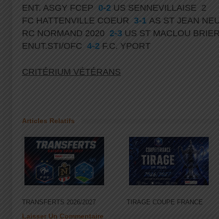
ENT. ASGY FCEP
0-2
US SENNEVILLAISE 2
FC HATTENVILLE COEUR
3-1
AS ST JEAN NE
RC NORMAND 2020
2-3
US ST MACLOU BRI
ENUT.STI/OFC
4-2
F.C. YPORT
CRITÉRIUM VÉTÉRANS
Articles Relatifs
TRANSFERTS 2026/2027
TIRAGE COUPE FRANCE
Laisser Un Commentaire