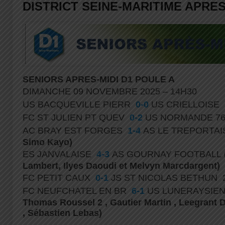
DISTRICT SEINE-MARITIME APRES
SENIORS APRES-MIDI D1 POULE A
DIMANCHE 09 NOVEMBRE 2025 – 14H30
US BACQUEVILLE PIERR
0-0
US CRIELLOISE
FC ST JULIEN PT QUEV
0-2
US NORMANDE 7
AC BRAY EST FORGES
1-4
AS LE TREPORTA
Simo Kayo)
ES JANVALAISE
4-3
AS GOURNAY FOOTBALL
Lambert, Ilyes Daoudi et Melvyn Marcdargent)
FC PETIT CAUX
0-1
JS ST NICOLAS BETHUN 
FC NEUFCHATEL EN BR
6-1
US LUNERAYSIE
Thomas Roussel 2 , Gautier Martin , Leegrant D
, Sébastien Lebas)