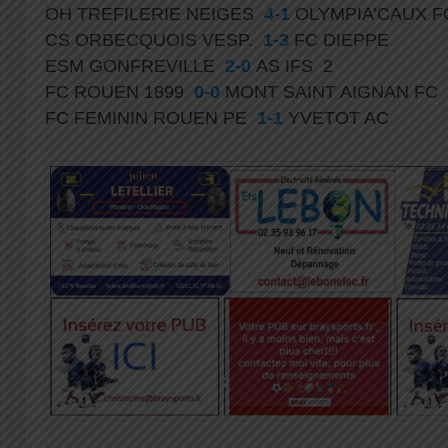
OH TREFILERIE NEIGES
4-1
OLYMPIA’CAUX 
CS ORBECQUOIS VESP.
1-3
FC DIEPPE
ESM GONFREVILLE
2-0
AS IFS 2
FC ROUEN 1899
0-0
MONT SAINT AIGNAN FC
FC FEMININ ROUEN PE
1-1
YVETOT AC