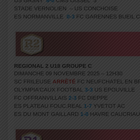
US GASNY
8-0
CMS OISSEL 3
STADE VERNOLIEN – US CONCHOISE
ES NORMANVILLE
0-3
FC GARENNES BUEIL 
REGIONAL 2 U18 GROUPE C
DIMANCHE 09 NOVEMBRE 2025 – 12H30
SC FRILEUSE
ARRÊTÉ
FC NEUFCHATEL EN 
OLYMPIA’CAUX FOOTBAL
3-3
US EPOUVILLE
FC OFFRANVILLAIS
2-3
FC DIEPPE
ES PLATEAU FOUC.REAL
1-7
YVETOT AC
ES DU MONT GAILLARD
1-0
HAVRE CAUCRIAU