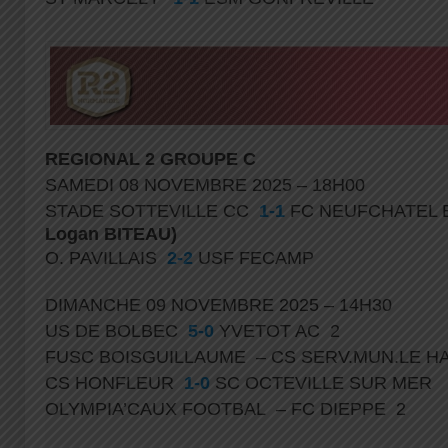
REGIONAL
2 GROUPE C
SAMEDI 08 NOVEMBRE 2025 – 18H00
STADE SOTTEVILLE CC
1-1
FC NEUFCHATEL
Logan BITEAU)
O. PAVILLAIS
2-2
USF FECAMP
DIMANCHE 09 NOVEMBRE 2025 – 14H30
US DE BOLBEC
5-0
YVETOT AC 2
FUSC BOISGUILLAUME – CS SERV.MUN.LE 
CS HONFLEUR
1-0
SC OCTEVILLE SUR MER
OLYMPIA’CAUX FOOTBAL – FC DIEPPE 2