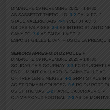
DIMANCHE 09 NOVEMBRE 2025 – 14H30
AS SASSETOT THEROULD
3-2
CAUX FC 2
STADE VALERIQUAIS
4-4
YVETOT AC 3
US DES FALAISES
2-4
ES INTERC ST ANTOI
CANY FC
3-0
AS FAUVILLAISE 2
ESPC ST GILLES ETAIN – US DE LA PRESQU’
SENIORS APRES-MIDI D2 POULE F
DIMANCHE 09 NOVEMBRE 2025 – 14H30
SOLIDARITE S GOURNAY
3-3
FC GRUCHET L
ES DU MONT GAILLARD 3- GAINNEVILLE AC
OH TREFILERIE NEIGES
4-2
GRPT ST AUBIN
AC ST ROMAIN COLBOSC
0-6
RC DU PORT D
US ST THOMAS
1-2
HAVRE CAUCRIAUV S 4
OLYMPIA’CAUX FOOTBAL
7-0
AS DE MONTIVI