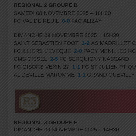
REGIONAL
2 GROUPE D
SAMEDI 08 NOVEMBRE 2025 – 18H00
FC VAL DE REUIL
0-0
FAC ALIZAY
DIMANCHE 09 NOVEMBRE 2025 – 15H30
SAINT SEBASTIEN FOOT
3-2
AS MADRILLET 
FC ILLIERS L’EVEQUE
2-0
PACY MENILLES R
CMS OISSEL
2-5
FC SERQUIGNY NASSAND
FC GISORS VEXIN 27
1-1
FC ST JULIEN PT Q
AL DEVILLE MAROMME
1-1
GRAND QUEVILLY
REGIONAL 3 GROUPE E
DIMANCHE 09 NOVEMBRE 2025 – 14H30