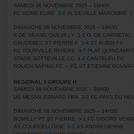
SAMEDI 08 NOVEMBRE 2025 – 18H00
FC SEINE EURE
2-2
AL DEVILLE MAROMME 
DIMANCHE 09 NOVEMBRE 2025 – 14H30
S DE GRAND QUEVILLY
1-1
O. DE DARNETA
CAUDEBEC ST PIERRE F
1-4
ST AUBIN FC
FC TOURVILLE RIVIERE
0-7
PLAT QUINCAMP
STADE SOTTEVILLE CC
1-2
CANTELEU FC
ROUEN SAPINS FC – FC ST ETIENNE ROUV
REGIONAL 3 GROUPE H
SAMEDI 08 NOVEMBRE 2025 – 18H00
US MESNIL ESNARD FRA
3-2
FC PAYS DU N
DIMANCHE 09 NOVEMBRE 2025 – 14H30
ROMILLY PT ST PIERRE
0-1
FC GISORS VEXIN
AS COURCELLOISE
1-2
AS ANDRESIENNE