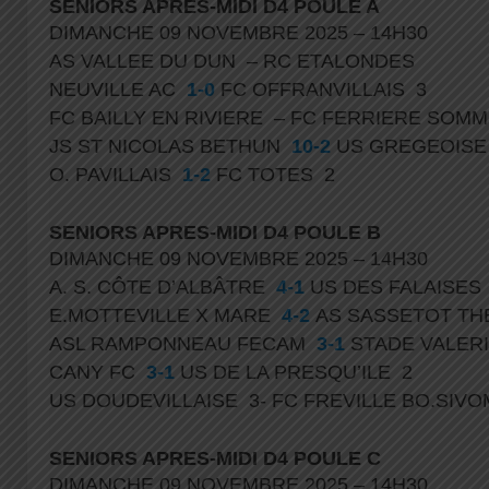
SENIORS APRES-MIDI D4 POULE A
DIMANCHE 09 NOVEMBRE 2025 – 14H30
AS VALLEE DU DUN – RC ETALONDES
NEUVILLE AC
1-0
FC OFFRANVILLAIS 3
FC BAILLY EN RIVIERE – FC FERRIERE SO
JS ST NICOLAS BETHUN
10-2
US GREGEOISE
O. PAVILLAIS
1-2
FC TOTES 2
SENIORS APRES-MIDI D4 POULE B
DIMANCHE 09 NOVEMBRE 2025 – 14H30
A. S. CÔTE D’ALBÂTRE
4-1
US DES FALAISES
E.MOTTEVILLE X MARE
4-2
AS SASSETOT T
ASL RAMPONNEAU FECAM
3-1
STADE VALER
CANY FC
3-1
US DE LA PRESQU’ILE 2
US DOUDEVILLAISE 3- FC FREVILLE BO.SIV
SENIORS APRES-MIDI D4 POULE C
DIMANCHE 09 NOVEMBRE 2025 – 14H30