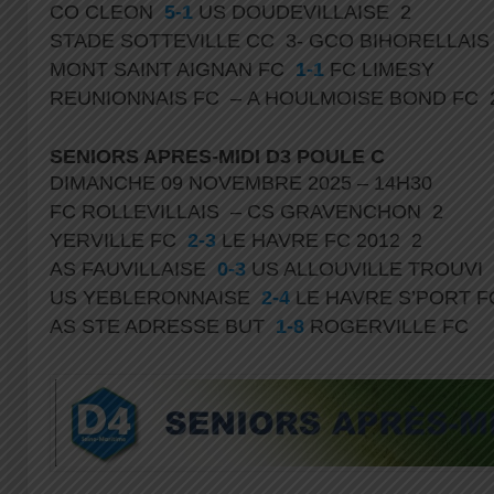
CO CLEON
5-1
US DOUDEVILLAISE 2
STADE SOTTEVILLE CC 3- GCO BIHORELLAIS
MONT SAINT AIGNAN FC
1-1
FC LIMESY
REUNIONNAIS FC – A HOULMOISE BOND FC
SENIORS APRES-MIDI D3 POULE C
DIMANCHE 09 NOVEMBRE 2025 – 14H30
FC ROLLEVILLAIS – CS GRAVENCHON 2
YERVILLE FC
2-3
LE HAVRE FC 2012 2
AS FAUVILLAISE
0-3
US ALLOUVILLE TROUVI
US YEBLERONNAISE
2-4
LE HAVRE S’PORT 
AS STE ADRESSE BUT
1-8
ROGERVILLE FC