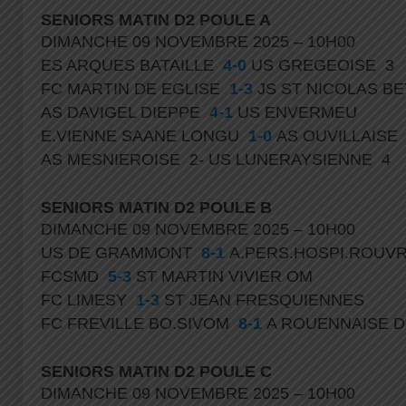
SENIORS MATIN D2 POULE A
DIMANCHE 09 NOVEMBRE 2025 – 10H00
ES ARQUES BATAILLE
4-0
US GREGEOISE 3
FC MARTIN DE EGLISE
1-3
JS ST NICOLAS 
AS DAVIGEL DIEPPE
4-1
US ENVERMEU
E.VIENNE SAANE LONGU
1-0
AS OUVILLAIS
AS MESNIEROISE 2- US LUNERAYSIENNE 4
SENIORS MATIN D2 POULE B
DIMANCHE 09 NOVEMBRE 2025 – 10H00
US DE GRAMMONT
8-1
A.PERS.HOSPI.ROUV
FCSMD
5-3
ST MARTIN VIVIER OM
FC LIMESY
1-3
ST JEAN FRESQUIENNES
FC FREVILLE BO.SIVOM
8-1
A ROUENNAISE 
SENIORS MATIN D2 POULE C
DIMANCHE 09 NOVEMBRE 2025 – 10H00