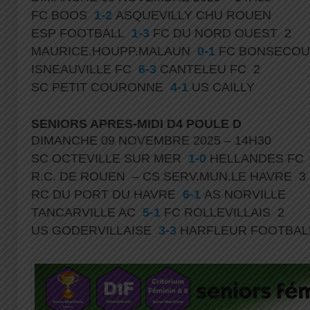
FC BOOS
1-2
ASQUEVILLY CHU ROUEN
ESP FOOTBALL
1-3
FC DU NORD OUEST 2
MAURICE.HOUPP.MALAUN
0-1
FC BONSECOU
ISNEAUVILLE FC
6-3
CANTELEU FC 2
SC PETIT COURONNE
4-1
US CAILLY
SENIORS APRES-MIDI D4 POULE D
DIMANCHE 09 NOVEMBRE 2025 – 14H30
SC OCTEVILLE SUR MER
1-0
HELLANDES F
R.C. DE ROUEN – CS SERV.MUN.LE HAVRE 3
RC DU PORT DU HAVRE
6-1
AS NORVILLE
TANCARVILLE AC
5-1
FC ROLLEVILLAIS 2
US GODERVILLAISE
3-3
HARFLEUR FOOTBAL