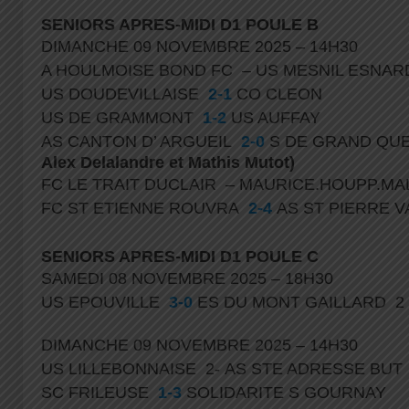
SENIORS APRES-MIDI D1 POULE B
DIMANCHE 09 NOVEMBRE 2025 – 14H30
A HOULMOISE BOND FC – US MESNIL ESNAR
US DOUDEVILLAISE
2-1
CO CLEON
US DE GRAMMONT
1-2
US AUFFAY
AS CANTON D’ ARGUEIL
2-0
S DE GRAND QUE
Alex Delalandre et Mathis Mutot)
FC LE TRAIT DUCLAIR – MAURICE.HOUPP.M
FC ST ETIENNE ROUVRA
2-4
AS ST PIERRE
SENIORS APRES-MIDI D1 POULE C
SAMEDI 08 NOVEMBRE 2025 – 18H30
US EPOUVILLE
3-0
ES DU MONT GAILLARD 2
DIMANCHE 09 NOVEMBRE 2025 – 14H30
US LILLEBONNAISE 2- AS STE ADRESSE BU
SC FRILEUSE
1-3
SOLIDARITE S GOURNAY