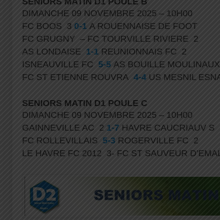
SENIORS MATIN D1 POULE B
DIMANCHE 09 NOVEMBRE 2025 – 10H00
FC BOOS 3
0-1
A ROUENNAISE DE FOOT
FC GRUGNY – FC TOURVILLE RIVIERE 2
AS LONDAISE
1-1
REUNIONNAIS FC 2
ISNEAUVILLE FC
5-5
AS BOUILLE MOULINAU
FC ST ETIENNE ROUVRA
4-4
US MESNIL ESN
SENIORS MATIN D1 POULE C
DIMANCHE 09 NOVEMBRE 2025 – 10H00
GAINNEVILLE AC 2
1-7
HAVRE CAUCRIAUV S
FC ROLLEVILLAIS
5-3
ROGERVILLE FC 2
LE HAVRE FC 2012 3- FC ST SAUVEUR D’EM