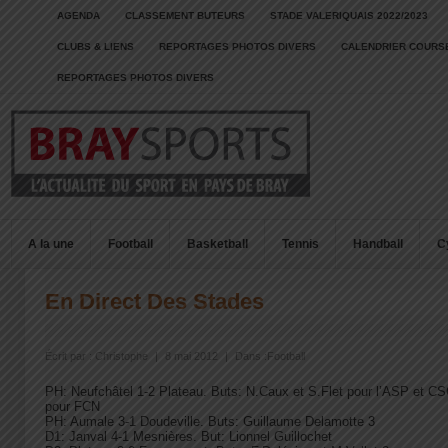
AGENDA
CLASSEMENT BUTEURS
STADE VALERIQUAIS 2022/2023
CLUBS & LIENS
REPORTAGES PHOTOS DIVERS
CALENDRIER COURSE
REPORTAGES PHOTOS DIVERS
A la une
Football
Basketball
Tennis
Handball
C
En Direct Des Stades
Écrit par :
Christophe
|
8 mai 2012
|
Dans :
Football
PH: Neufchâtel 1-2 Plateau. Buts: N.Caux et S.Flet pour l’ASP et C
pour FCN
PH: Aumale 3-1 Doudeville. Buts: Guillaume Delamotte 3
D1: Janval 4-1 Mesnières. But: Lionnel Guillochet