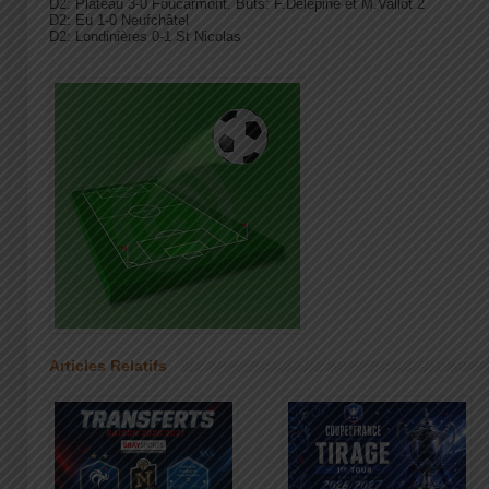
D2: Plateau 3-0 Foucarmont. Buts: F.Delépine et M.Vallot 2
D2: Eu 1-0 Neufchâtel
D2: Londinières 0-1 St Nicolas
Articles Relatifs