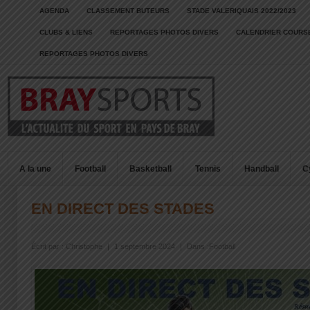
AGENDA
CLASSEMENT BUTEURS
STADE VALERIQUAIS 2022/2023
CLUBS & LIENS
REPORTAGES PHOTOS DIVERS
CALENDRIER COURSE
REPORTAGES PHOTOS DIVERS
A la une
Football
Basketball
Tennis
Handball
C
EN DIRECT DES STADES
Écrit par :
Christophe
|
1 septembre 2024
|
Dans :
Football