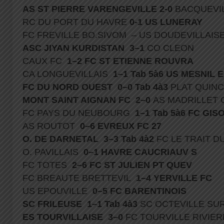
AS ST PIERRE VARENGEVILLE 2-0
BACQUEVI
RC DU PORT DU HAVRE
0-1 US LUNERAY
FC FREVILLE BO.SIVOM – US DOUDEVILLAI
ASC JIYAN KURDISTAN 3–1
CO CLEON
CAUX FC
1–2 FC ST ETIENNE ROUVRA
CA LONGUEVILLAIS
1–1 Tab 5à6 US MESNIL
FC DU NORD OUEST 0–0 Tab 4à3
PLAT QUIN
MONT SAINT AIGNAN FC 2–0
AS MADRILLET 
FC PAYS DU NEUBOURG
1–1 Tab 5à6 FC GI
AS ROUTOT
0–6 EVREUX FC 27
O. DE DARNETAL 3–3 Tab 4à2
FC LE TRAIT D
O. PAVILLAIS
0–1 HAVRE CAUCRIAUV S
FC TOTES
2–6 FC ST JULIEN PT QUEV
FC BREAUTE BRETTEVIL
1–4 YERVILLE FC
US EPOUVILLE
0–5 FC BARENTINOIS
SC FRILEUSE 1–1 Tab 4à3
SC OCTEVILLE S
ES TOURVILLAISE 3–0
FC TOURVILLE RIVIE