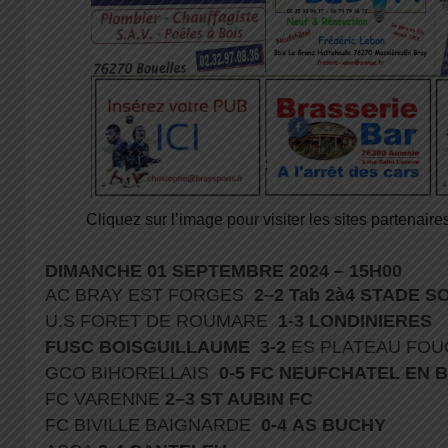
Cliquez sur l’image pour visiter les sites partenaires
DIMANCHE 01 SEPTEMBRE 2024 – 15H00
AC BRAY EST FORGES
2–2 Tab 2à4 STADE S
U.S FORET DE ROUMARE
1-3 LONDINIERES
FUSC BOISGUILLAUME
3-2
ES PLATEAU FOU
GCO BIHORELLAIS
0-5
FC NEUFCHATEL EN 
FC VARENNE
2–3 ST AUBIN FC
FC BIVILLE BAIGNARDE
0-4
AS BUCHY