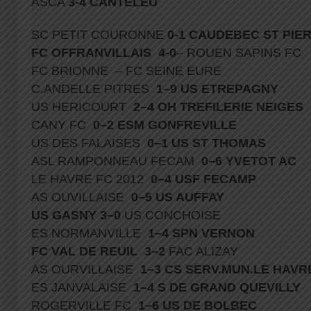
ASCA
3-4 CANTELEU
SC PETIT COURONNE
0-1
CAUDEBEC ST PIE
FC OFFRANVILLAIS
4-0
– ROUEN SAPINS F
FC BRIONNE – FC SEINE EURE
C.ANDELLE PITRES
1–9 US ETREPAGNY
US HERICOURT
2–4 OH TREFILERIE NEIGES
CANY FC
0–2 ESM GONFREVILLE
US DES FALAISES
0–1 US ST THOMAS
ASL RAMPONNEAU FECAM
0–6 YVETOT AC
LE HAVRE FC 2012
0–4 USF FECAMP
AS OUVILLAISE
0–5 US AUFFAY
US GASNY 3–0
US CONCHOISE
ES NORMANVILLE
1–4 SPN VERNON
FC VAL DE REUIL 3–2
FAC ALIZAY
AS OURVILLAISE
1–3 CS SERV.MUN.LE HAVR
ES JANVALAISE
1–4 S DE GRAND QUEVILLY
ROGERVILLE FC
1–6 US DE BOLBEC