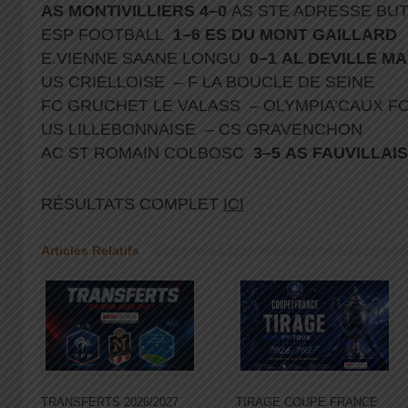
AS MONTIVILLIERS 4–0
AS STE ADRESSE BUT
ESP FOOTBALL
1–6 ES DU MONT GAILLARD
E.VIENNE SAANE LONGU
0–1 AL DEVILLE 
US CRIELLOISE – F LA BOUCLE DE SEINE
FC GRUCHET LE VALASS – OLYMPIA’CAUX 
US LILLEBONNAISE – CS GRAVENCHON
AC ST ROMAIN COLBOSC
3–5 AS FAUVILLAI
RÉSULTATS COMPLET
ICI
Articles Relatifs
TRANSFERTS 2026/2027
TIRAGE COUPE FRANCE