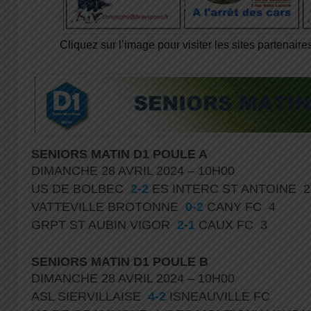
Cliquez sur l’image pour visiter les sites partenaires
SENIORS MATIN D1 POULE A
DIMANCHE 28 AVRIL 2024 – 10H00
US DE BOLBEC
2-2
ES INTERC ST ANTOINE 
VATTEVILLE BROTONNE
0-2
CANY FC 4
GRPT ST AUBIN VIGOR
2-1
CAUX FC 3
SENIORS MATIN D1 POULE B
DIMANCHE 28 AVRIL 2024 – 10H00
ASL SIERVILLAISE
4-2
ISNEAUVILLE FC