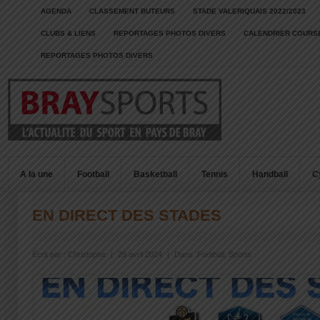
AGENDA
CLASSEMENT BUTEURS
STADE VALERIQUAIS 2022/2023
CLUBS & LIENS
REPORTAGES PHOTOS DIVERS
CALENDRIER COURSE
REPORTAGES PHOTOS DIVERS
A la une
Football
Basketball
Tennis
Handball
C
EN DIRECT DES STADES
Écrit par :
Christophe
|
28 avril 2024
|
Dans :
Football
,
Sports