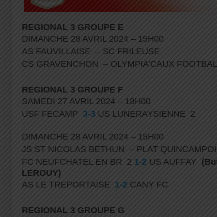
REGIONAL 3 GROUPE E
DIMANCHE 28 AVRIL 2024 – 15H00
AS FAUVILLAISE – SC FRILEUSE
CS GRAVENCHON – OLYMPIA’CAUX FOOTBA
REGIONAL 3 GROUPE F
SAMEDI 27 AVRIL 2024 – 18H00
USF FECAMP
3-3
US LUNERAYSIENNE 2
DIMANCHE 28 AVRIL 2024 – 15H00
JS ST NICOLAS BETHUN – PLAT QUINCAMPO
FC NEUFCHATEL EN BR 2
1-2
US AUFFAY
(Bu
LEROUY)
AS LE TREPORTAISE
1-2
CANY FC
REGIONAL 3 GROUPE G