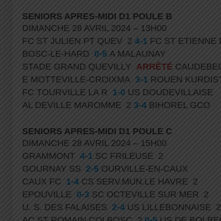
SENIORS APRES-MIDI D1 POULE B
DIMANCHE 28 AVRIL 2024 – 13H00
FC ST JULIEN PT QUEV 2
4-1
FC ST ETIENNE
BOSC-LE-HARD
0-5
A MALAUNAY
STADE GRAND QUEVILLY
ARRÊTÉ
CAUDEBEC
E MOTTEVILLE-CROIXMA
3-1
ROUEN KURDIS
FC TOURVILLE LA R
1-0
US DOUDEVILLAISE
AL DEVILLE MAROMME 2
3-4
BIHOREL GCO
SENIORS APRES-MIDI D1 POULE C
DIMANCHE 28 AVRIL 2024 – 15H00
GRAMMONT
4-1
SC FRILEUSE 2
GOURNAY SS
2-5
OURVILLE-EN-CAUX
CAUX FC
1-4
CS SERV.MUN.LE HAVRE 2
EPOUVILLE
0-3
SC OCTEVILLE SUR MER 2
U. S. DES FALAISES
2-4
US LILLEBONNAISE 
AC ST ROMAIN COLBOSC 2
0-5
US DE BOLBE