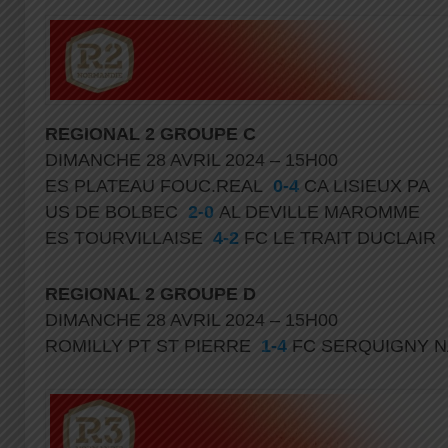
REGIONAL
2 GROUPE C
DIMANCHE 28 AVRIL 2024 – 15H00
ES PLATEAU FOUC.REAL
0-4
CA LISIEUX PA
US DE BOLBEC
2-0
AL DEVILLE MAROMME
ES TOURVILLAISE
4-2
FC LE TRAIT DUCLAIR
REGIONAL
2 GROUPE D
DIMANCHE 28 AVRIL 2024 – 15H00
ROMILLY PT ST PIERRE
1-4
FC SERQUIGNY 