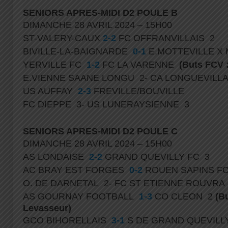
SENIORS APRES-MIDI D2 POULE B
DIMANCHE 28 AVRIL 2024 – 15H00
ST-VALERY-CAUX
2-2
FC OFFRANVILLAIS 2
BIVILLE-LA-BAIGNARDE
0-1
E.MOTTEVILLE X
YERVILLE FC
1-2
FC LA VARENNE
(Buts FCV 
E.VIENNE SAANE LONGU 2- CA LONGUEVILL
US AUFFAY
2-3
FREVILLE/BOUVILLE
FC DIEPPE 3- US LUNERAYSIENNE 3
SENIORS APRES-MIDI D2 POULE C
DIMANCHE 28 AVRIL 2024 – 15H00
AS LONDAISE
2-2
GRAND QUEVILLY FC 3
AC BRAY EST FORGES
0-2
ROUEN SAPINS F
O. DE DARNETAL 2- FC ST ETIENNE ROUVRA
AS GOURNAY FOOTBALL
1-3
CO CLEON 2
(B
Levasseur)
GCO BIHORELLAIS
3-1
S DE GRAND QUEVILL