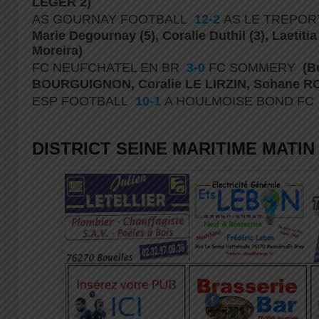
LÉGER 2)
AS GOURNAY FOOTBALL
12-2
AS LE TREPO
Marie Degournay (5), Coralie Duthil (3), Laetitia
Moreira)
FC NEUFCHATEL EN BR
3-0
FC SOMMERY
(B
BOURGUIGNON, Coralie LE LIRZIN, Sohane R
ESP FOOTBALL
10-1
A HOULMOISE BOND F
DISTRICT SEINE MARITIME MATIN