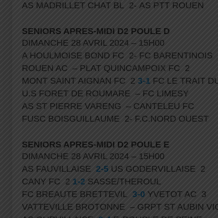
AS MADRILLET CHAT BL 2- AS PTT ROUEN
SENIORS APRES-MIDI D2 POULE D
DIMANCHE 28 AVRIL 2024 – 15H00
A HOULMOISE BOND FC 2- FC BARENTINOIS
ROUEN AC – PLAT QUINCAMPOIX FC 2
MONT SAINT AIGNAN FC 2
3-1
FC LE TRAIT D
U.S FORET DE ROUMARE – FC LIMESY
AS ST PIERRE VARENG – CANTELEU FC
FUSC BOISGUILLAUME 2- F.C.NORD OUEST
SENIORS APRES-MIDI D2 POULE E
DIMANCHE 28 AVRIL 2024 – 15H00
AS FAUVILLAISE
2-5
US GODERVILLAISE 2
CANY FC 2
1-2
SASSE/THEROUL
FC BREAUTE BRETTEVIL
3-0
YVETOT AC 3
VATTEVILLE BROTONNE – GRPT ST AUBIN V