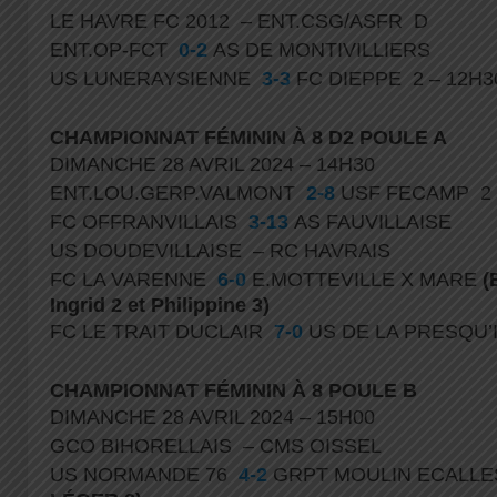
LE HAVRE FC 2012 – ENT.CSG/ASFR D
ENT.OP-FCT
0-2
AS DE MONTIVILLIERS
US LUNERAYSIENNE
3-3
FC DIEPPE 2 – 12H3
CHAMPIONNAT FÉMININ À 8 D2 POULE A
DIMANCHE 28 AVRIL 2024 – 14H30
ENT.LOU.GERP.VALMONT
2-8
USF FECAMP 2
FC OFFRANVILLAIS
3-13
AS FAUVILLAISE
US DOUDEVILLAISE – RC HAVRAIS
FC LA VARENNE
6-0
E.MOTTEVILLE X MARE
(
Ingrid 2 et Philippine 3)
FC LE TRAIT DUCLAIR
7-0
US DE LA PRESQU
CHAMPIONNAT FÉMININ À 8 POULE B
DIMANCHE 28 AVRIL 2024 – 15H00
GCO BIHORELLAIS – CMS OISSEL
US NORMANDE 76
4-2
GRPT MOULIN ECALL