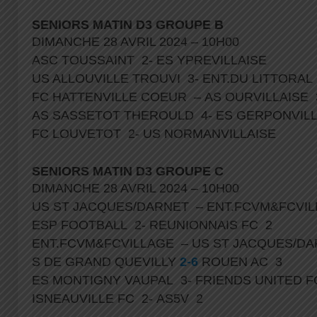
SENIORS MATIN D3 GROUPE B
DIMANCHE 28 AVRIL 2024 – 10H00
ASC TOUSSAINT 2- ES YPREVILLAISE
US ALLOUVILLE TROUVI 3- ENT.DU LITTORA
FC HATTENVILLE COEUR – AS OURVILLAISE
AS SASSETOT THEROULD 4- ES GERPONVIL
FC LOUVETOT 2- US NORMANVILLAISE
SENIORS MATIN D3 GROUPE C
DIMANCHE 28 AVRIL 2024 – 10H00
US ST JACQUES/DARNET – ENT.FCVM&FCVI
ESP FOOTBALL 2- REUNIONNAIS FC 2
ENT.FCVM&FCVILLAGE – US ST JACQUES/D
S DE GRAND QUEVILLY
2-6
ROUEN AC 3
ES MONTIGNY VAUPAL 3- FRIENDS UNITED 
ISNEAUVILLE FC 2- AS5V 2