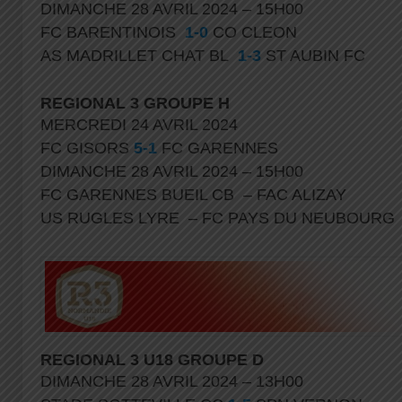
DIMANCHE 28 AVRIL 2024 – 15H00
FC BARENTINOIS
1-0
CO CLEON
AS MADRILLET CHAT BL
1-3
ST AUBIN FC
REGIONAL 3 GROUPE H
MERCREDI 24 AVRIL 2024
FC GISORS
5-1
FC GARENNES
DIMANCHE 28 AVRIL 2024 – 15H00
FC GARENNES BUEIL CB – FAC ALIZAY
US RUGLES LYRE – FC PAYS DU NEUBOUR
REGIONAL 3 U18 GROUPE D
DIMANCHE 28 AVRIL 2024 – 13H00