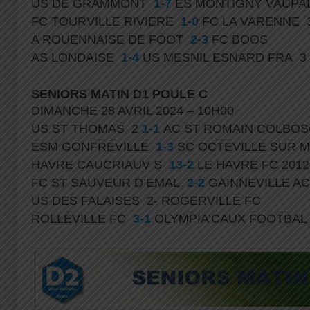
US DE GRAMMONT
1-7
ES MONTIGNY VAUPA
FC TOURVILLE RIVIERE
1-0
FC LA VARENNE 
A ROUENNAISE DE FOOT
2-3
FC BOOS
AS LONDAISE
1-4
US MESNIL ESNARD FRA 3
SENIORS MATIN D1 POULE C
DIMANCHE 28 AVRIL 2024 – 10H00
US ST THOMAS 2
1-1
AC ST ROMAIN COLBO
ESM GONFREVILLE
1-3
SC OCTEVILLE SUR 
HAVRE CAUCRIAUV S
13-2
LE HAVRE FC 201
FC ST SAUVEUR D’EMAL
2-2
GAINNEVILLE AC
US DES FALAISES 2- ROGERVILLE FC
ROLLEVILLE FC
3-1
OLYMPIA’CAUX FOOTBAL