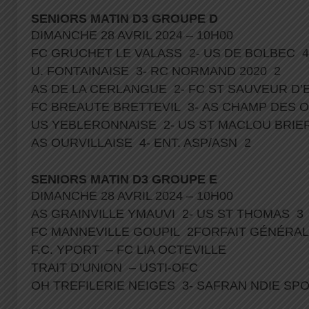
SENIORS MATIN D3 GROUPE D
DIMANCHE 28 AVRIL 2024 – 10H00
FC GRUCHET LE VALASS 2- US DE BOLBEC 
U. FONTAINAISE 3- RC NORMAND 2020 2
AS DE LA CERLANGUE 2- FC ST SAUVEUR D
FC BREAUTE BRETTEVIL 3- AS CHAMP DES 
US YEBLERONNAISE 2- US ST MACLOU BRI
AS OURVILLAISE 4- ENT. ASP/ASN 2
SENIORS MATIN D3 GROUPE E
DIMANCHE 28 AVRIL 2024 – 10H00
AS GRAINVILLE YMAUVI 2- US ST THOMAS 3
FC MANNEVILLE GOUPIL 2FORFAIT GÉNÉRAL-
F.C. YPORT – FC LIA OCTEVILLE
TRAIT D’UNION – USTI-OFC
OH TREFILERIE NEIGES 3- SAFRAN NDIE S