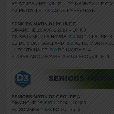
AS ST JEAN NEUVILLE – FC MANNEVILLE G
AS PETIVILLE
7-0
AS DE LA FRENAYE
SENIORS MATIN D2 POULE E
DIMANCHE 28 AVRIL 2024 – 10H00
CS SERV.MUN.LE HAVRE
3-4
SC FRILEUSE 3
ES DU MONT GAILLARD
2-1
AS DE MONTIVILL
U. FONTAINAISE
5-0
RC HAVRAIS 4
F LIBRE AS DU HAVRE
2-6
US EPOUVILLE 3
SENIORS MATIN D3 GROUPE A
DIMANCHE 28 AVRIL 2024 – 10H00
FC SOMMERY
5-3
FC TOTES 3