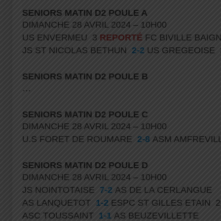
SENIORS MATIN D2 POULE A
DIMANCHE 28 AVRIL 2024 – 10H00
US ENVERMEU 3
REPORTÉ
FC BIVILLE BAI
JS ST NICOLAS BETHUN
2-2
US GREGEOISE
SENIORS MATIN D2 POULE B
…
SENIORS MATIN D2 POULE C
DIMANCHE 28 AVRIL 2024 – 10H00
U.S FORET DE ROUMARE
2-8
ASM AMFREVIL
SENIORS MATIN D2 POULE D
DIMANCHE 28 AVRIL 2024 – 10H00
JS NOINTOTAISE
7-2
AS DE LA CERLANGUE
AS LANQUETOT
1-2
ESPC ST GILLES ETAIN 
ASC TOUSSAINT
1-1
AS BEUZEVILLETTE