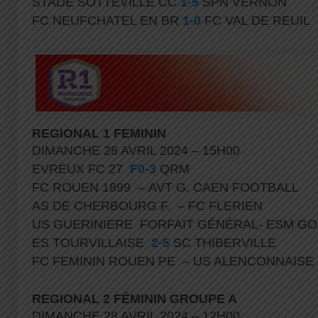
STADE SOTTEVILLE CC
1-5
SPN VERNON
FC NEUFCHATEL EN BR
1-0
FC VAL DE REUIL
REGIONAL 1 FEMININ
DIMANCHE 28 AVRIL 2024 – 15H00
EVREUX FC 27
F0-3
QRM
FC ROUEN 1899 – AVT G. CAEN FOOTBALL
AS DE CHERBOURG F. – FC FLERIEN
US GUERINIERE FORFAIT GÉNÉRAL- ESM G
ES TOURVILLAISE
2-5
SC THIBERVILLE
FC FEMININ ROUEN PE – US ALENCONNAISE
REGIONAL 2 FÉMININ GROUPE A
DIMANCHE 28 AVRIL 2024 – 12H00