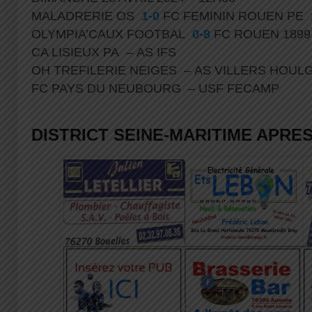
MALADRERIE OS
1-0
FC FEMININ ROUEN PE
OLYMPIA’CAUX FOOTBAL
0-8
FC ROUEN 189
CA LISIEUX PA – AS IFS
OH TREFILERIE NEIGES – AS VILLERS HOU
FC PAYS DU NEUBOURG – USF FECAMP
DISTRICT SEINE-MARITIME APRES