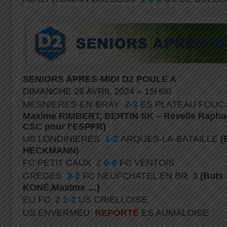
SENIORS APRES-MIDI D2 POULE A
DIMANCHE 28 AVRIL 2024 – 15H00
MESNIERES-EN-BRAY
2-3
ES PLATEAU FOUC
Maxime RIMBERT, BERTIN SK – Revelle Raphaël
CSC pour l’ESPFR)
US LONDINIERES
1-2
ARQUES-LA-BATAILLE
(
HECKMANN)
FC PETIT CAUX 2
0-0
FC VENTOIS
GREGES
3-2
FC NEUFCHATEL EN BR 3
(Buts
KONÉ,Maxime …)
EU FC 2
1-2
US CRIELLOISE
US ENVERMEU
REPORTÉ
ES AUMALOISE