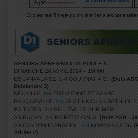
Cliquez sur l’image pour visiter les sites partenaires
SENIORS APRES-MIDI D1 POULE A
DIMANCHE 28 AVRIL 2024 – 15H00
ES JANVALAISE
1-4
GOURNAY A.S.
(Buts ASG 
Delalandre 3)
NEUVILLE
0-6
ENT.VIENNE ET SAANE
BACQUEVILLE
2-0
JS ST NICOLAS BETHUN 2
FC TOTES
2-2
BELLEVILLE-SUR-MER
AS BUCHY
2-1
FC PETIT CAUX
(Buts ASB : J
AS CANTON D’ ARGUEIL
2-0
NORMANDE 76
(
Adrien 2)