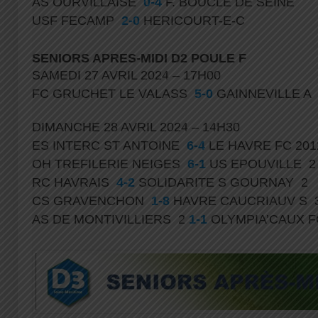
AS OURVILLAISE
0-4
F. BOUCLE DE SEINE
USF FECAMP
2-0
HERICOURT-E-C
SENIORS APRES-MIDI D2 POULE F
SAMEDI 27 AVRIL 2024 – 17H00
FC GRUCHET LE VALASS
5-0
GAINNEVILLE 
DIMANCHE 28 AVRIL 2024 – 14H30
ES INTERC ST ANTOINE
6-4
LE HAVRE FC 20
OH TREFILERIE NEIGES
6-1
US EPOUVILLE 
RC HAVRAIS
4-2
SOLIDARITE S GOURNAY 2
CS GRAVENCHON
1-8
HAVRE CAUCRIAUV S 
AS DE MONTIVILLIERS 2
1-1
OLYMPIA’CAUX 