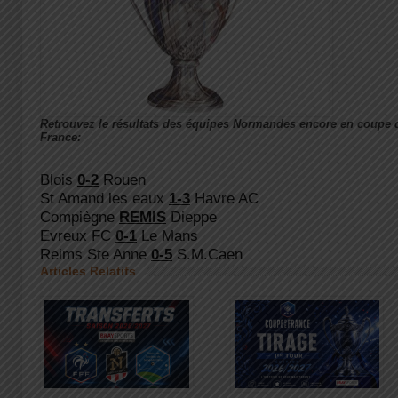
Retrouvez le résultats des équipes Normandes encore en coupe 
France:
Blois
0-2
Rouen
St Amand les eaux
1-3
Havre AC
Compiègne
REMIS
Dieppe
Evreux FC
0-1
Le Mans
Reims Ste Anne
0-5
S.M.Caen
Articles Relatifs