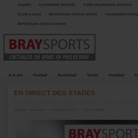
AGENDA
CLASSEMENT BUTEURS
STADE VALERIQUAIS 2022/2023
CLUBS & LIENS
REPORTAGES PHOTOS DIVERS
CALENDRIER COURSE
REPORTAGES PHOTOS DIVERS
A la une
Football
Basketball
Tennis
Handball
C
EN DIRECT DES STADES
Écrit par :
Christophe
|
9 décembre 2012
|
Dans :
Football