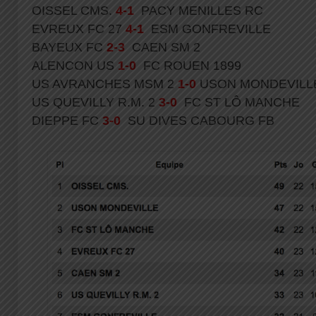
OISSEL CMS.
4-1
PACY MENILLES RC
EVREUX FC 27
4-1
ESM GONFREVILLE
BAYEUX FC
2-3
CAEN SM 2
ALENCON US
1-0
FC ROUEN 1899
US AVRANCHES MSM 2
1-0
USON MONDEVILL
US QUEVILLY R.M. 2
3-0
FC ST LÔ MANCHE
DIEPPE FC
3-0
SU DIVES CABOURG FB