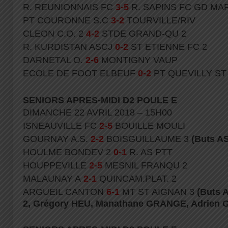
R. REUNIONNAIS FC
3-5
R. SAPINS FC GD MA
PT COURONNE S.C
3-2
TOURVILLE/RIV
CLEON C.O. 2
4-2
STDE GRAND-QU 2
R. KURDISTAN ASCJ
0-2
ST ETIENNE FC 2
DARNETAL O.
2-6
MONTIGNY VAUP
ECOLE DE FOOT ELBEUF
0-2
PT QUEVILLY ST
SENIORS APRES-MIDI D2 POULE E
DIMANCHE 22 AVRIL 2018 – 15H00
ISNEAUVILLE FC
2-5
BOUILLE MOULI
GOURNAY A.S.
2-2
BOISGUILLAUME 3
(Buts A
HOULME BONDEV 2
0-1
R. AS PTT
HOUPPEVILLE
2-5
MESNIL FRANQU 2
MALAUNAY A
2-1
QUINCAM.PLAT. 2
ARGUEIL CANTON
6-1
MT ST AIGNAN 3
(Buts 
2, Grégory HEU, Manathane GRANGE, Adrien 