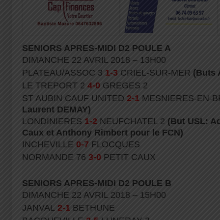
SENIORS APRES-MIDI D2 POULE A
DIMANCHE 22 AVRIL 2018 – 13H00
PLATEAU/ASSOC 3
1-3
CRIEL-SUR-MER
(Buts 
LE TREPORT 2
4-0
GREGES 2
ST AUBIN CAUF UNITED
2-1
MESNIERES-EN-B
Laurent DEMAY)
LONDINIERES
1-2
NEUFCHATEL 2
(But USL: A
Caux et Anthony Rimbert pour le FCN)
INCHEVILLE
0-7
FLOCQUES
NORMANDE 76
3-0
PETIT CAUX
SENIORS APRES-MIDI D2 POULE B
DIMANCHE 22 AVRIL 2018 – 15H00
JANVAL
2-1
BETHUNE