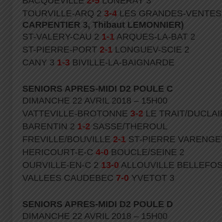
BACQUEVILLE
2-5
LUNERAY 3
TOURVILLE-ARQ 2
3-4
LES GRANDES-VENTE
CARPENTIER 3, Thibaut LEMONNIER)
ST-VALERY-CAU 2
1-1
ARQUES-LA-BAT 2
ST-PIERRE-PORT
2-1
LONGUEV-SCIE 2
CANY 3
1-3
BIVILLE-LA-BAIGNARDE
SENIORS APRES-MIDI D2 POULE C
DIMANCHE 22 AVRIL 2018 – 15H00
VATTEVILLE-BROTONNE
3-2
LE TRAIT/DUCLAI
BARENTIN 2
1-2
SASSE/THEROUL
FREVILLE/BOUVILLE
2-1
ST-PIERRE VARENGE
HERICOURT-E-C
4-0
BOUCLE/SEINE 2
OURVILLE-EN-C 2
13-0
ALLOUVILLE BELLEFO
VALLEES CAUDEBEC
7-0
YVETOT 3
SENIORS APRES-MIDI D2 POULE D
DIMANCHE 22 AVRIL 2018 – 15H00