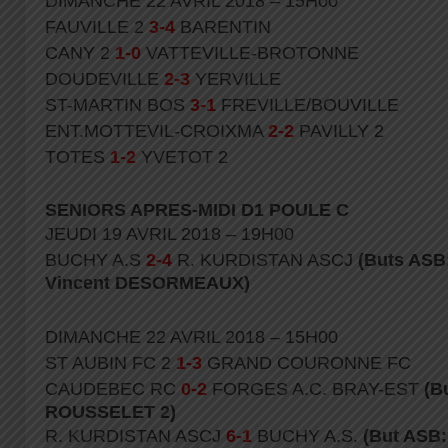
DIMANCHE 22 AVRIL 2018 – 15H00
FAUVILLE 2
3-4
BARENTIN
CANY 2
1-0
VATTEVILLE-BROTONNE
DOUDEVILLE
2-3
YERVILLE
ST-MARTIN BOS
3-1
FREVILLE/BOUVILLE
ENT.MOTTEVIL-CROIXMA
2-2
PAVILLY 2
TOTES
1-2
YVETOT 2
SENIORS APRES-MIDI D1 POULE C
JEUDI 19 AVRIL 2018 – 19H00
BUCHY A.S
2-4
R. KURDISTAN ASCJ
(Buts ASB
Vincent DESORMEAUX)
DIMANCHE 22 AVRIL 2018 – 15H00
ST AUBIN FC 2
1-3
GRAND COURONNE FC
CAUDEBEC RC
0-2
FORGES A.C. BRAY-EST
(B
ROUSSELET 2)
R. KURDISTAN ASCJ
6-1
BUCHY A.S.
(But ASB: