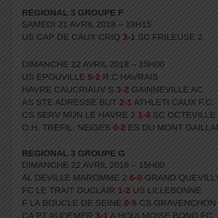
REGIONAL 3 GROUPE F
SAMEDI 21 AVRIL 2018 – 19H15
US CAP DE CAUX CRIQ
3-1
SC FRILEUSE 2
DIMANCHE 22 AVRIL 2018 – 15H00
US EPOUVILLE
5-2
R.C HAVRAIS
HAVRE CAUCRIAUV S
3-2
GAINNEVILLE AC
AS STE ADRESSE BUT
2-1
ATHLETI CAUX F.C.
CS SERV MUN LE HAVRE 2
1-4
SC OCTEVILLE
O.H. TREFIL. NEIGES
0-2
ES DU MONT GAILLA
REGIONAL 3 GROUPE G
DIMANCHE 22 AVRIL 2018 – 15H00
AL DEVILLE MAROMME 2
6-0
GRAND QUEVILLY
FC LE TRAIT DUCLAIR
1-2
US LILLEBONNE
F LA BOUCLE DE SEINE
0-5
CS GRAVENCHON
CA PT AUDEMER
3-1
A HOULMOISE BOND FC