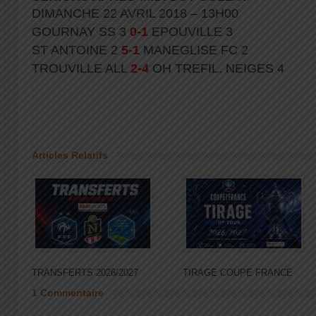
DIMANCHE 22 AVRIL 2018 – 13H00
GOURNAY SS 3
0-1
EPOUVILLE 3
ST ANTOINE 2
5-1
MANEGLISE FC 2
TROUVILLE ALL
2-4
OH TREFIL. NEIGES 4
Articles Relatifs
TRANSFERTS 2026/2027
TIRAGE COUPE FRANCE
1 Commentaire