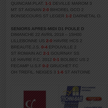
QUINCAM.PLAT.
1-1
DEVILLE MAROM 3
MT ST AIGNAN
2-0
BIHOREL GCO 2
BONSECOURS ST LEGER
1-2
DARNETAL O.
SENIORS APRES-MIDI D1 POULE D
DIMANCHE 22 AVRIL 2018 – 15H00
LILLEBONNE US
2-0
HAVRE HCS 2
BREAUTE.J.S.
0-4
EPOUVILLE 2
ST ROMAIN AC
2-1
GOURNAY SS
LE HAVRE F.C. 2012
0-1
BOLBEC US 2
FECAMP U.S.F
0-2
GRUCHET FC
OH TREFIL. NEIGES 3
1-6
ST ANTOINE