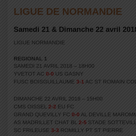
LIGUE DE NORMANDIE
Samedi 21 & Dimanche 22 avril 201
LIGUE NORMANDIE
REGIONAL 1
SAMEDI 21 AVRIL 2018 – 18H00
YVETOT AC
0-0
US GASNY
FUSC BOISGUILLAUME
3-1
AC ST ROMAIN CO
DIMANCHE 22 AVRIL 2018 – 15H00
CMS OISSEL
2-2
EU FC
GRAND QUEVILLY FC
0-0
AL DEVILLE MAROM
AS MADRILLET CHAT BL
2-5
STADE SOTTEVIL
SC FRILEUSE
3-3
ROMILLY PT ST PIERRE