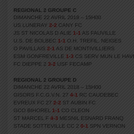
REGIONAL 2 GROUPE C
DIMANCHE 22 AVRIL 2018 – 15H00
US LUNERAY
2-2
CANY FC
JS ST NICOLAS D ALIE
1-1
AS FAUVILLE
U.S. DE BOLBEC
1-1
O.H. TREFIL. NEIGES
O PAVILLAIS
2-1
AS DE MONTIVILLIERS
ESM GONFREVILLE
1-3
CS SERV MUN LE HAV
FC DIEPPE 2
3-2
USF FECAMP
REGIONAL 2 GROUPE D
DIMANCHE 22 AVRIL 2018 – 15H00
GISORS F.C.G.V.N. 27
4-1
RC CAUDEBEC
EVREUX FC 27
2-2
ST AUBIN FC
GCO BIHOREL
1-1
CO CLEON
ST MARCEL F
4-3
MESNIL ESNARD FRANQ
STADE SOTTEVILLE CC 2
0-1
SPN VERNON