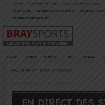
AGENDA
CLASSEMENT BUTEURS
STADE VALERIQUAIS 2022/2023
CLUBS & LIENS
REPORTAGES PHOTOS DIVERS
CALENDRIER COURSE
REPORTAGES PHOTOS DIVERS
A la une
Football
Basketball
Tennis
Handball
C
EN DIRECT DES STADES
Écrit par :
Christophe
|
22 avril 2018
|
Dans :
Football