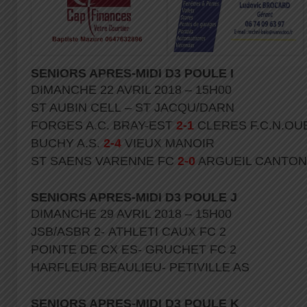
SENIORS APRES-MIDI D3 POULE I
DIMANCHE 22 AVRIL 2018 – 15H00
ST AUBIN CELL – ST JACQU/DARN
FORGES A.C. BRAY-EST
2-1
CLERES F.C.N.OU
BUCHY A.S.
2-4
VIEUX MANOIR
ST SAENS VARENNE FC
2-0
ARGUEIL CANTON
SENIORS APRES-MIDI D3 POULE J
DIMANCHE 29 AVRIL 2018 – 15H00
JSB/ASBR 2- ATHLETI CAUX FC 2
POINTE DE CX ES- GRUCHET FC 2
HARFLEUR BEAULIEU- PETIVILLE AS
SENIORS APRES-MIDI D3 POULE K