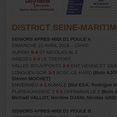
DISTRICT SEINE-MARITI
SENIORS APRES-MIDI D1 POULE A
DIMANCHE 22 AVRIL 2018 – 15H00
AUFFAY
0-4
ST-NICOLAS AL 2
GREGES
0-0
LE TREPORT
VALLEE BOUV/PONTS
2-0
ENT.VIENNE ET SA
LONGUEV-SCIE
3-3
BOSC-LE-HARD
(Buts AJC
Steven MOCHET)
ENVERMEU
4-1
AUMALE
(But ESA: Rodrigue 
PLATEAU/ASSOC 2
5-1
OFFRANVILLE 2
(Buts 
Michaël VALLOT, Nordine DJANI, Nicolas GRIE
SENIORS APRES-MIDI D1 POULE B