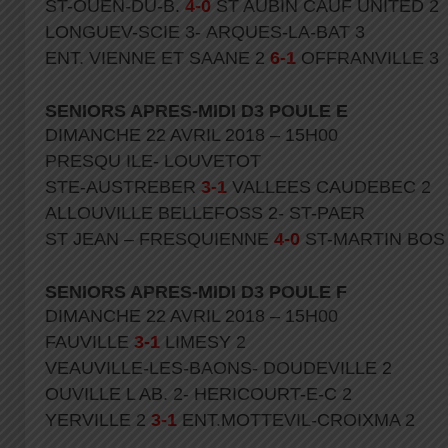
ST-OUEN-DU-B.
4-0
ST AUBIN CAUF UNITED 2
LONGUEV-SCIE 3- ARQUES-LA-BAT 3
ENT. VIENNE ET SAANE 2
6-1
OFFRANVILLE 3
SENIORS APRES-MIDI D3 POULE E
DIMANCHE 22 AVRIL 2018 – 15H00
PRESQU ILE- LOUVETOT
STE-AUSTREBER
3-1
VALLEES CAUDEBEC 2
ALLOUVILLE BELLEFOSS 2- ST-PAER
ST JEAN – FRESQUIENNE
4-0
ST-MARTIN BOS
SENIORS APRES-MIDI D3 POULE F
DIMANCHE 22 AVRIL 2018 – 15H00
FAUVILLE
3-1
LIMESY 2
VEAUVILLE-LES-BAONS- DOUDEVILLE 2
OUVILLE L AB. 2- HERICOURT-E-C 2
YERVILLE 2
3-1
ENT.MOTTEVIL-CROIXMA 2