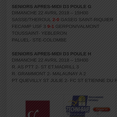
SENIORS APRES-MIDI D3 POULE G
DIMANCHE 22 AVRIL 2018 – 15H00
SASSE/THEROUL
2-0
GASEG SAINT-RIQUIER
FECAMP USF 3
9-1
GERPON/VALMONT
TOUSSAINT- YEBLERON
PALUEL- STE-COLOMBE
SENIORS APRES-MIDI D3 POULE H
DIMANCHE 22 AVRIL 2018 – 15H00
R. AS PTT 2- ST ET.MADRILL 3
R. GRAMMONT 2- MALAUNAY A 2
PT QUEVILLY ST JULIE 2- FC ST ETIENNE DU R