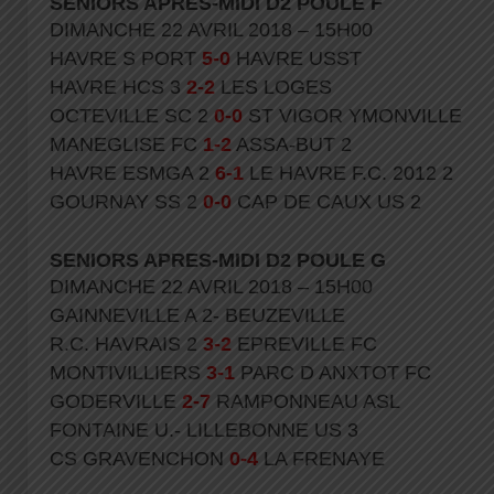
SENIORS APRES-MIDI D2 POULE F
DIMANCHE 22 AVRIL 2018 – 15H00
HAVRE S PORT
5-0
HAVRE USST
HAVRE HCS 3
2-2
LES LOGES
OCTEVILLE SC 2
0-0
ST VIGOR YMONVILLE
MANEGLISE FC
1-2
ASSA-BUT 2
HAVRE ESMGA 2
6-1
LE HAVRE F.C. 2012 2
GOURNAY SS 2
0-0
CAP DE CAUX US 2
SENIORS APRES-MIDI D2 POULE G
DIMANCHE 22 AVRIL 2018 – 15H00
GAINNEVILLE A 2- BEUZEVILLE
R.C. HAVRAIS 2
3-2
EPREVILLE FC
MONTIVILLIERS
3-1
PARC D ANXTOT FC
GODERVILLE
2-7
RAMPONNEAU ASL
FONTAINE U.- LILLEBONNE US 3
CS GRAVENCHON
0-4
LA FRENAYE