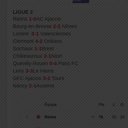
LIGUE 2
Reims
1-0
AC Ajaccio
Bourg-en-Bresse
2-2
Nîmes
Lorient
0-1
Valenciennes
Clermont
4-2
Orléans
Sochaux
1-1
Brest
Châteauroux
2-1
Niort
Quevilly-Rouen
0-4
Paris FC
Lens
3-3
Le Havre
GFC Ajaccio
3-2
Tours
Nancy
2-1
Auxerre