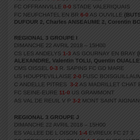
FC OFFRANVILLE
0-0
STADE VALERIQUAIS
FC NEUFCHATEL EN BR
6-0
AS OUVILLE
(BUTS
DUFOUR 2, Charles ANSEAUME 2, Corentin 
REGIONAL 3 GROUPE I
DIMANCHE 22 AVRIL 2018 – 15H00
CS LES ANDELYS
1-3
AS GOURNAY EN BRAY
ALEXANDRE, Valentin TOLU, Quentin OUALLE
CMS OISSEL
0-3
R. SAPINS FC GD MARE
US HOUPPEVILLAISE
2-0
FUSC BOISGUILLAUM
C ANDELLE PITRES
3-2
AS MADRILLET CHAT B
FC SEINE-EURE
11-0
US GRAMMONT
AS VAL DE REUIL V P
3-2
MONT SAINT AIGNAN
REGIONAL 3 GROUPE J
DIMANCHE 22 AVRIL 2018 – 15H00
ES VALLEE DE L OISON
1-4
EVREUX FC 27 3