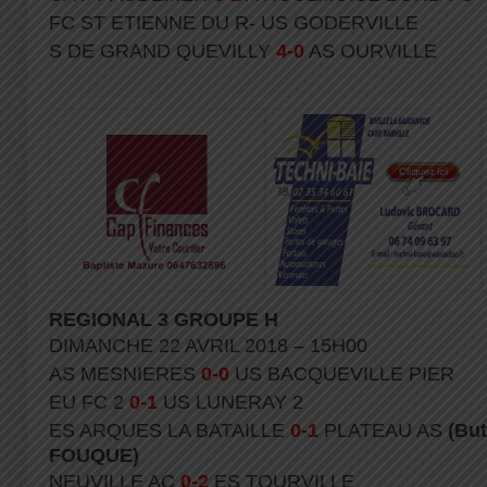
FC ST ETIENNE DU R- US GODERVILLE
S DE GRAND QUEVILLY
4-0
AS OURVILLE
REGIONAL 3 GROUPE H
DIMANCHE 22 AVRIL 2018 – 15H00
AS MESNIERES
0-0
US BACQUEVILLE PIER
EU FC 2
0-1
US LUNERAY 2
ES ARQUES LA BATAILLE
0-1
PLATEAU AS
(Bu
FOUQUE)
NEUVILLE AC
0-2
ES TOURVILLE