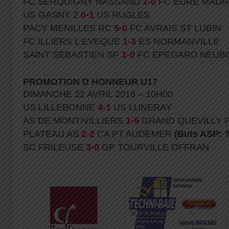
FC SERQUIGNY NASSAND
1-0
FC EURE MADR
US GASNY 2
0-1
US RUGLES
PACY MENILLES RC
5-0
FC AVRAIS ST LUBIN
FC ILLIERS L EVEQUE
1-3
ES NORMANVILLE
SAINT SEBASTIEN SP
1-0
FC EPEGARD NEUB
PROMOTION D HONNEUR U17
DIMANCHE 22 AVRIL 2018 – 10H00
US LILLEBONNE
4-1
US LUNERAY
AS DE MONTIVILLIERS
1-5
GRAND QUEVILLY 
PLATEAU AS
2-2
CA PT AUDEMER
(Buts ASP: 
SC FRILEUSE
3-0
GP TOURVILLE OFFRAN