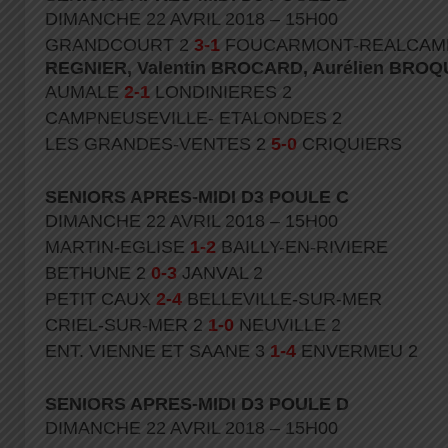
DIMANCHE 22 AVRIL 2018 – 15H00
GRANDCOURT 2
3-1
FOUCARMONT-REALCAM
REGNIER, Valentin BROCARD, Aurélien BROQ
AUMALE
2-1
LONDINIERES 2
CAMPNEUSEVILLE- ETALONDES 2
LES GRANDES-VENTES 2
5-0
CRIQUIERS
SENIORS APRES-MIDI D3 POULE C
DIMANCHE 22 AVRIL 2018 – 15H00
MARTIN-EGLISE
1
-2
BAILLY-EN-RIVIERE
BETHUNE 2
0-3
JANVAL 2
PETIT CAUX
2-4
BELLEVILLE-SUR-MER
CRIEL-SUR-MER 2
1-0
NEUVILLE 2
ENT. VIENNE ET SAANE 3
1-4
ENVERMEU 2
SENIORS APRES-MIDI D3 POULE D
DIMANCHE 22 AVRIL 2018 – 15H00