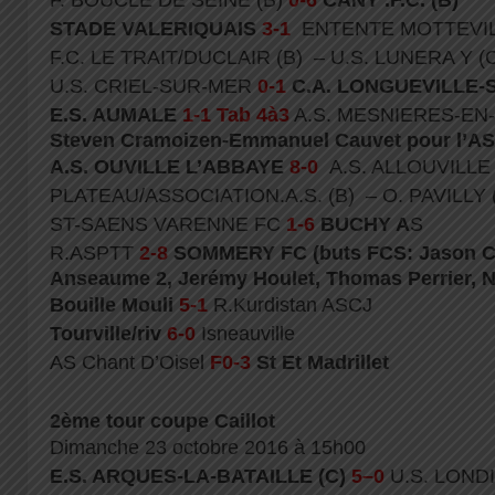
F. BOUCLE DE SEINE (B)
0-6
CANY .F.C. (B)
STADE VALERIQUAIS
3-1
ENTENTE MOTTEVI
F.C. LE TRAIT/DUCLAIR (B) – U.S. LUNERA Y (
U.S. CRIEL-SUR-MER
0-1
C.A. LONGUEVILLE-
E.S. AUMALE
1-1 Tab 4à3
A.S. MESNIERES-EN-
Steven Cramoizen-Emmanuel Cauvet pour l’A
A.S. OUVILLE L’ABBAYE
8-0
A.S. ALLOUVILL
PLATEAU/ASSOCIATION.A.S. (B) – O. PAVILLY 
ST-SAENS VARENNE FC
1-6
BUCHY A
S
R.ASPTT
2-8
SOMMERY FC
(buts FCS: Jason C
Anseaume 2, Jerémy Houlet, Thomas Perrier, N
Bouille Mouli
5-1
R.Kurdistan ASCJ
Tourville/riv
6-0
Isneauville
AS Chant D’Oisel
F0-3
St Et Madrillet
2ème tour coupe Caillot
Dimanche 23 octobre 2016 à 15h00
E.S. ARQUES-LA-BATAILLE (C)
5–0
U.S. LONDI