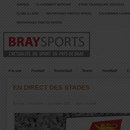
AGENDA
CLASSEMENT BUTEURS
STADE VALERIQUAIS 2022/2023
CLUBS & LIENS
REPORTAGES PHOTOS DIVERS
CALENDRIER COURSE
REPORTAGES PHOTOS DIVERS
A la une
Football
Basketball
Tennis
Handball
C
EN DIRECT DES STADES
Écrit par :
Christophe
|
23 octobre 2016
|
Dans :
Football