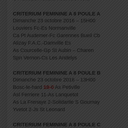
CRITERIUM FEMININE A 8 POULE A
Dimanche 23 octobre 2016 – 15H00
Louviers Fc-Es Normanville
Ca Pt Audemer-Fc Garennes Bueil Cb
Alizay F.A.C.-Damville Es
As Courcelle-Gp St Aubin – Charen
Spn Vernon-Cs Les Andelys
CRITERIUM FEMININE A 8 POULE B
Dimanche 23 octobre 2016 – 13H00
Bosc-le-hard
18-0
As Petiville
Asl Ferriere 11-As Lanquetot
As La Frenaye 2-Solidarite S Gournay
Yvetot 2-Js St Leonard
CRITERIUM FEMININE A 8 POULE C