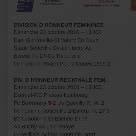
DIVISION D HONNEUR FEMININES
Dimanche 23 octobre 2016 – 13H00
Esm Gonfreville-St Valery En Caux
Stade Sotteville Cc-Le Havre Ac
Evreux Fc 27-Cs Thiberville
Fc Feminin Rouen Pe-Fc Rouen 1899 2
DIV. D HONNEUR REGIONALE FEM.
Dimanche 23 octobre 2016 – 13H00
Exempt-F.C.Plateau Neubourg
Fc Sommery
5-2
Us Quevilly R. M. 2
Fc Feminin Rouen Pe 2-Evreux Fc 27 3
Beaumont-Fc St Etienne Du R
As Buchy-As La Frenaye
O Pavillais-Achard Roumois Nord