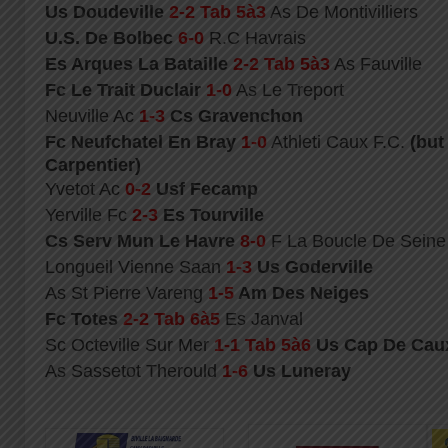
Us Doudeville
2-2 Tab 5à3
As De Montivilliers
U.S. De Bolbec
6-0
R.C Havrais
Es Arques La Bataille
2-2 Tab 5à3
As Fauville
Fc Le Trait Duclair
1-0
As Le Treport
Neuville Ac
1-3
Cs Gravenchon
Fc Neufchatel En Bray
1-0
Athleti Caux F.C.
(but
Carpentier)
Yvetot Ac
0-2
Usf Fecamp
Yerville Fc
2-3
Es Tourville
Cs Serv Mun Le Havre
8-0
F La Boucle De Seine
Longueil Vienne Saan
1-3
Us Goderville
As St Pierre Vareng
1-5
Am Des Neiges
Fc Totes
2-2 Tab 6à5
Es Janval
Sc Octeville Sur Mer
1-1 Tab 5à6
Us Cap De Caux
As Sassetot Therould
1-6
Us Luneray