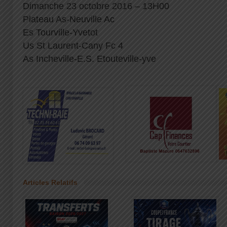
Dimanche 23 octobre 2016 – 13H00
Plateau As-Neuville Ac
Es Tourville-Yvetot
Us St Laurent-Cany Fc 4
As Incheville-E.S. Etouteville-yve
Articles Relatifs