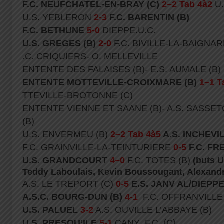
F.C. NEUFCHATEL-EN-BRAY (C)
2–2 Tab 4à2
U.
U.S. YEBLERON
2-3
F.C. BARENTIN (B)
F.C. BETHUNE
5-0
DIEPPE.U.C.
U.S. GREGES (B)
2-0
F.C. BIVILLE-LA-BAIGNAR
.C. CRIQUIERS- O. MELLEVILLE
ENTENTE DES FALAISES (B)- E.S. AUMALE (B)
ENTENTE MOTTEVILLE-CROIXMARE (B)
1–1 T
TTEVILLE-BROTONNE (C)
ENTENTE VIENNE ET SAANE (B)- A.S. SASSE
(B)
U.S. ENVERMEU (B)
2–2 Tab 4à5
A.S. INCHEVI
F.C. GRAINVILLE-LA-TEINTURIERE
0-5
F.C. FR
U.S. GRANDCOURT
4–0
F.C. TOTES (B)
(buts U
Teddy Laboulais, Kevin Boussougant, Alexand
A.S. LE TREPORT (C)
0-5
E.S. JANV AL/DIEPPE
A.S.C. BOURG-DUN (B)
4-1
F.C. OFFRANVILLE 
U.S. PALUEL
3-2
A.S. OUVILLE L’ABBAYE (B)
U.S. PRESQU’ILE
5-1
CANY .F.C. (C)