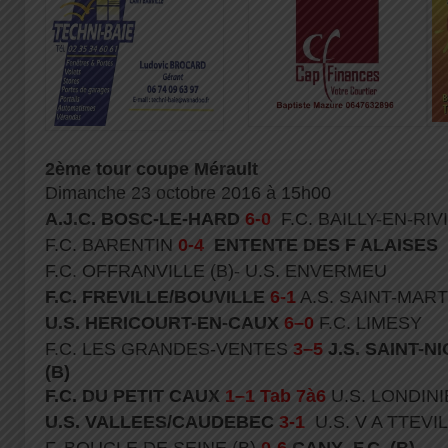
2ème tour coupe Mérault
Dimanche 23 octobre 2016 à 15h00
A.J.C. BOSC-LE-HARD
6-0
F.C. BAILLY-EN-RIV
F.C. BARENTIN
0-4
ENTENTE DES F ALAISES
F.C. OFFRANVILLE (B)- U.S. ENVERMEU
F.C. FREVILLE/BOUVILLE
6-1
A.S. SAINT-MAR
U.S. HERICOURT-EN-CAUX
6–0
F.C. LIMESY
F.C. LES GRANDES-VENTES
3–5
J.S. SAINT-N
(B)
F.C. DU PETIT CAUX
1–1 Tab 7à6
U.S. LONDIN
U.S. VALLEES/CAUDEBEC
3-1
U.S. V A TTEV