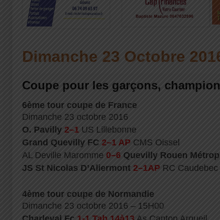
Dimanche 23 Octobre 201
Coupe pour les garçons, championna
6ème tour coupe de France
Dimanche 23 octobre 2016
O. Pavilly
2–1
US Lillebonne
Grand Quevilly FC
2–1 AP
CMS Oissel
AL Deville Maromme
0–6
Quevilly Rouen Métrop
JS St Nicolas D’Aliermont
2–1AP
RC Caudebec
4ème tour coupe de Normandie
Dimanche 23 octobre 2016 – 15H00
Charleval Fc
1-1 Tab
14à13
As Canton Argueil