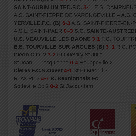
SAINT-AUBIN UNITED.F.C.
3-1
E.S. CAMPNEUS
A.S. SAINT-PIERRE DE VARENGEVILLE – A.S. 
YERVILLE.F.C. (B)
6-3
A.S. SAINT-PIERRE-EN-P
A.S.L. SAINT-PAER
0–3
S.C. SAINTE-AUSTRE
U.S. VEAUVILLE-LES-BAONS
3-1
F.C. TOUFFR
E.S. TOURVILLE-SUR-ARQUES (B)
3–1
R.C. P
Cleon C.O. 2
3-2
Pt Quevilly St Julie
St Jean – Fresquienne
0-4
Houppeville 2
Cleres F.C.N.Ouest
4-1
St Et.Madrill 3
R. As Ptt 2
4-7
R. Reunionnais Fc
Sotteville Cc 3
0-3
St Jacqu/darn