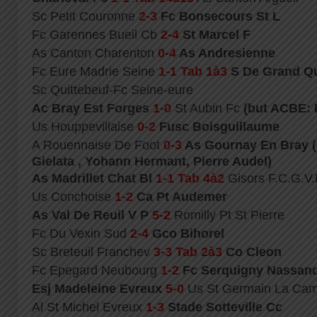
Sc Petit Couronne
2-3
Fc Bonsecours St L
Fc Garennes Bueil Cb
2-4
St Marcel F
As Canton Charenton
0-4
As Andresienne
Fc Eure Madrie Seine
1-1 Tab 1à3
S De Grand Qu
Sc Quittebeuf-Fc Seine-eure
Ac Bray Est Forges
1-0
St Aubin Fc
(but ACBE: 
Us Houppevillaise
0-2
Fusc Boisguillaume
A Rouennaise De Foot
0-3
As Gournay En Bray 
Gielata , Yohann Hermant, Pierre Audel)
As Madrillet Chat Bl
1-1 Tab 4à2
Gisors F.C.G.V.
Us Conchoise
1-2
Ca Pt Audemer
As Val De Reuil V P
5-2
Romilly Pt St Pierre
Fc Du Vexin Sud
2-4
Gco Bihorel
Sc Breteuil Franchev
3-3 Tab 2à3
Co Cleon
Fc Epegard Neubourg
1-2
Fc Serquigny Nassan
Esj Madeleine Evreux
5-0
Us St Germain La Ca
Al St Michel Evreux
1-3
Stade Sotteville Cc