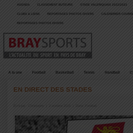
AGENDA
CLASSEMENT BUTEURS
STADE VALERIQUAIS 2022/2023
CLUBS & LIENS
REPORTAGES PHOTOS DIVERS
CALENDRIER COURSE
REPORTAGES PHOTOS DIVERS
A la une
Football
Basketball
Tennis
Handball
C
EN DIRECT DES STADES
Écrit par :
Christophe
|
2 octobre 2016
|
Dans :
Football