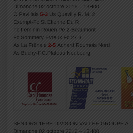
Dimanche 02 octobre 2016 – 13H00
O Pavillais
5-3
Us Quevilly R. M. 2
Exempt-Fc St Etienne Du R
Fc Feminin Rouen Pe 2-Beaumont
Fc Sommery-Evreux Fc 27 3
As La Frênaie
2-5
Achard Roumois Nord
As Buchy-F.C.Plateau Neubourg
SENIORS 1ERE DIVISION VALLEE GROUPE A
Dimanche 02 octobre 2016 – 15H00