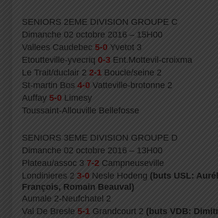
SENIORS 2EME DIVISION GROUPE C
Dimanche 02 octobre 2016 – 15H00
Vallees Caudebec
5-0
Yvetot 3
Etoutteville-yvecriq
0-3
Ent.Mottevil-croixma
Le Trait/duclair 2
2-1
Boucle/seine 2
St-martin Bos
4-0
Vatteville-brotonne 2
Auffay
5-0
Limesy
Toussaint-Allouville Bellefosse
SENIORS 3EME DIVISION GROUPE D
Dimanche 02 octobre 2016 – 13H00
Plateau/assoc 3
7-2
Campneuseville
Londinieres 2
3-0
Nesle Hodeng
(buts USL: Auré
François, Romain Beauval)
Aumale 2-Neufchatel 2
Val De Bresle
5-1
Grandcourt 2
(buts VDB: Dimit