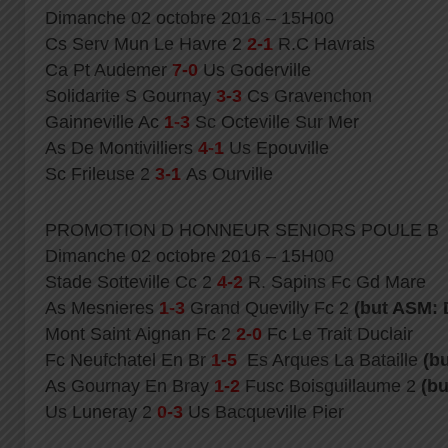
Dimanche 02 octobre 2016 – 15H00
Cs Serv Mun Le Havre 2
2-1
R.C Havrais
Ca Pt Audemer
7-0
Us Goderville
Solidarite S Gournay
3-3
Cs Gravenchon
Gainneville Ac
1-3
Sc Octeville Sur Mer
As De Montivilliers
4-1
Us Epouville
Sc Frileuse 2
3-1
As Ourville
PROMOTION D HONNEUR SENIORS POULE B
Dimanche 02 octobre 2016 – 15H00
Stade Sotteville Cc 2
4-2
R. Sapins Fc Gd Mare
As Mesnieres
1-3
Grand Quevilly Fc 2
(but ASM: 
Mont Saint Aignan Fc 2
2-0
Fc Le Trait Duclair
Fc Neufchatel En Br
1-5
Es Arques La Bataille
(b
As Gournay En Bray
1-2
Fusc Boisguillaume 2
(bu
Us Luneray 2
0-3
Us Bacqueville Pier