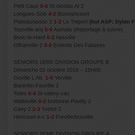
Petit Caux
0-6
St-nicolas Al 2
Longues-Scie
4-2
Bouvaincourt
Plateau/assoc 2
1-2
Le Treport
(but ASP: Dylan F
Tourville-arq
5-0
Aumale (Reportage à suivre)
Bosc-le-Hard
0-2
Neuville
Offranville 2
0-0
Entente Des Falaises
SENIORS 1ERE DIVISION GROUPE B
Dimanche 02 octobre 2016 – 15H00
Ouville L Ab.
1-0
Yerville
Barentin-Fauville 2
Totes
0-4
St-valery-cau
Watteville
0-2
brotonne-Pavilly 2
Cany 2
2-3
Yvetot 2
Hericourt-e-c
1-2
Freville/bouville
SENIORS 2EME DIVISION GROUPE A