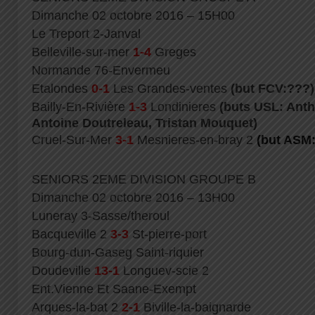
Dimanche 02 octobre 2016 – 15H00
Le Treport 2-Janval
Belleville-sur-mer
1-4
Greges
Normande 76-Envermeu
Etalondes
0-1
Les Grandes-ventes
(but FCV:???)
Bailly-En-Rivière
1-3
Londinieres
(buts USL: Ant
Antoine Doutreleau, Tristan Mouquet)
Cruel-Sur-Mer
3-1
Mesnieres-en-bray 2
(but ASM
SENIORS 2EME DIVISION GROUPE B
Dimanche 02 octobre 2016 – 13H00
Luneray 3-Sasse/theroul
Bacqueville 2
3-3
St-pierre-port
Bourg-dun-Gaseg Saint-riquier
Doudeville
13-1
Longuev-scie 2
Ent.Vienne Et Saane-Exempt
Arques-la-bat 2
2-1
Biville-la-baignarde