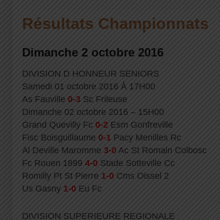
Résultats Championnats
Dimanche 2 octobre 2016
DIVISION D HONNEUR SENIORS
Samedi 01 octobre 2016 À 17H00
As Fauville
0-3
Sc Frileuse
Dimanche 02 octobre 2016 – 15H00
Grand Quevilly Fc
0-2
Esm Gonfreville
Fisc Boisguillaume
0-1
Pacy Menilles Rc
Al Deville Maromme
3-0
Ac St Romain Colbosc
Fc Rouen 1899
4-0
Stade Sotteville Cc
Romilly Pt St Pierre
1-0
Cms Oissel 2
Us Gasny
1-0
Eu Fc
DIVISION SUPERIEURE REGIONALE