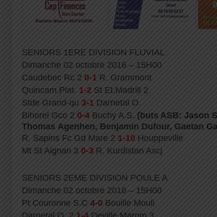
SENIORS 1ERE DIVISION FLUVIAL
Dimanche 02 octobre 2016 – 15H00
Caudebec Rc 2
0-1
R. Grammont
Quincam.Plat.
1-2
St Et.Madrill 2
Stde Grand-qu
3-1
Darnetal O.
Bihorel Gco 2
0-4
Buchy A.S.
(buts ASB: Jason S
Thomas Agenhen, Benjamin Dufour, Gaetan Gai
R. Sapins Fc Gd Mare 2
1-10
Houppeville
Mt St Aignan 3
0-3
R. Kurdistan Ascj
SENIORS 2EME DIVISION POULE A
Dimanche 02 octobre 2016 – 15H00
Pt Couronne S.C
4-0
Bouille Mouli
Darnetal O. 2
1-4
Deville Marom 3