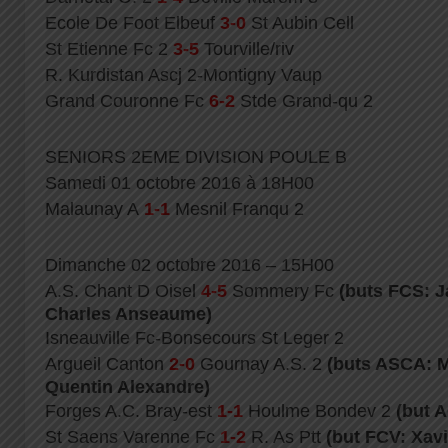
Ecole De Foot Elbeuf
3-0
St Aubin Cell
St Etienne Fc 2
3-5
Tourville/riv
R. Kurdistan Ascj 2-Montigny Vaup
Grand Couronne Fc
6-2
Stde Grand-qu 2
SENIORS 2EME DIVISION POULE B
Samedi 01 octobre 2016 à 18H00
Malaunay A
1-1
Mesnil Franqu 2
Dimanche 02 octobre 2016 – 15H00
A.S. Chant D Oisel
4-5
Sommery Fc
(buts FCS: J
Charles Anseaume)
Isneauville Fc-Bonsecours St Leger 2
Argueil Canton
2-0
Gournay A.S. 2
(buts ASCA: 
Quentin Alexandre)
Forges A.C. Bray-est
1-1
Houlme Bondev 2
(but 
St Saens Varenne Fc
1-2
R. As Ptt
(but FCV: Xavi