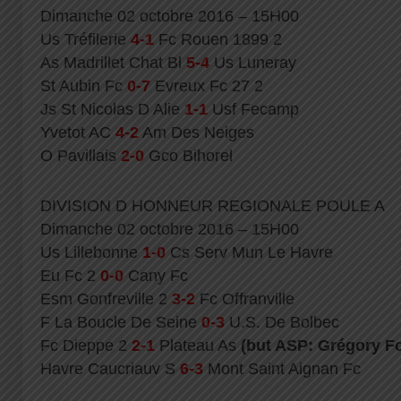
Dimanche 02 octobre 2016 – 15H00
Us Tréfilerie
4-1
Fc Rouen 1899 2
As Madrillet Chat Bl
5-4
Us Luneray
St Aubin Fc
0-7
Evreux Fc 27 2
Js St Nicolas D Alie
1-1
Usf Fecamp
Yvetot AC
4-2
Am Des Neiges
O Pavillais
2-0
Gco Bihorel
DIVISION D HONNEUR REGIONALE POULE A
Dimanche 02 octobre 2016 – 15H00
Us Lillebonne
1-0
Cs Serv Mun Le Havre
Eu Fc 2
0-0
Cany Fc
Esm Gonfreville 2
3-2
Fc Offranville
F La Boucle De Seine
0-3
U.S. De Bolbec
Fc Dieppe 2
2-1
Plateau As
(but ASP: Grégory F
Havre Caucriauv S
6-3
Mont Saint Aignan Fc