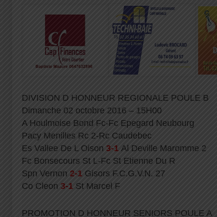
DIVISION D HONNEUR REGIONALE POULE B
Dimanche 02 octobre 2016 – 15H00
A Houlmoise Bond Fc-Fc Epegard Neubourg
Pacy Menilles Rc 2-Rc Caudebec
Es Vallee De L Oison
3-1
Al Deville Maromme 2
Fc Bonsecours St L-Fc St Etienne Du R
Spn Vernon
2-1
Gisors F.C.G.V.N. 27
Co Cleon
3-1
St Marcel F
PROMOTION D HONNEUR SENIORS POULE A