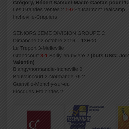
Grégory, Hébert Samuel-Macre Gaetan pour l’
Les Grandes-ventes 2
1-0
Foucarmont-realcamp
Incheville-Criquiers
SENIORS 3EME DIVISION GROUPE C
Dimanche 02 octobre 2016 – 13H00
Le Treport 3-Melleville
Grandcourt
3-1
Bailly-en-riviere 2
(buts USG: Jor
Valentin)
Blangy/normandie-Incheville 2
Bouvaincourt 2-Normande 76 2
Guerville-Monchy-sur-eu
Flocques-Etalondes 2