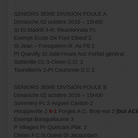
SENIORS 3EME DIVISION POULE A
Dimanche 02 octobre 2016 – 15H00
St Et.Madrill 3-R. Reunionnais Fc
Exempt-Ecole De Foot Elbeuf 2
St Jean – Fresquienn-R. As Ptt 2
Pt Quevilly St JulieYmare Asc Forfait général
Sotteville Cc 3-Cleon C.O. 2
Tourville/riv 2-Pt Couronne S.C 2
SENIORS 3EME DIVISION POULE B
Dimanche 02 octobre 2016 – 15H00
Sommery Fc 2-Argueil Canton 2
Houppeville 2
6-1
Forges A.C. Bray-est 2
(but AC
Exempt-Boisguillaume 3
P Villages Pr-Quincam.Plat. 2
Cleres F.C.N.Ouest-St Jacqu/darn