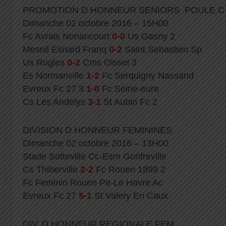
PROMOTION D HONNEUR SENIORS POULE C
Dimanche 02 octobre 2016 – 15H00
Fc Avrais Nonancourt
0-0
Us Gasny 2
Mesnil Esnard Franq
0-2
Saint Sebastien Sp
Us Rugles
0-2
Cms Oissel 3
Es Normanville
1-2
Fc Serquigny Nassand
Evreux Fc 27 3
1-0
Fc Seine-eure
Cs Les Andelys
3-1
St Aubin Fc 2
DIVISION D HONNEUR FEMININES
Dimanche 02 octobre 2016 – 13H00
Stade Sotteville Cc-Esm Gonfreville
Cs Thiberville
2-2
Fc Rouen 1899 2
Fc Feminin Rouen Pe-Le Havre Ac
Evreux Fc 27
5-1
St Valery En Caux
DIV. D HONNEUR REGIONALE FEM.