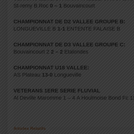
St-remy B.Roc
0 – 1
Bouvaincourt
CHAMPIONNAT DE D2 VALLEE GROUPE B:
LONGUEVILLE B
1-1
ENTENTE FALAISE B
CHAMPIONNAT DE D3 VALLEE GROUPE C:
Bouvaincourt 2
2 – 2
Etalondes
CHAMPIONNAT U18 VALLEE:
AS Plateau
13-0
Longueville
VETERANS 1ERE SERIE FLUVIAL
Al Deville Maromme 1 – 4 A Houlmoise Bond Fc 1
Articles Relatifs