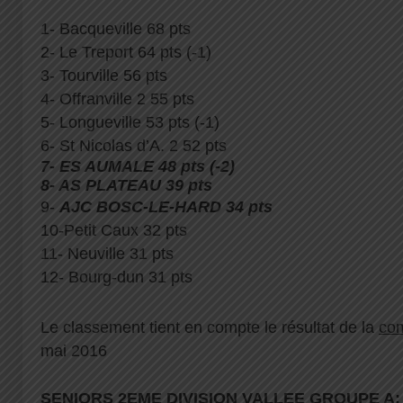
1- Bacqueville 68 pts
2- Le Treport 64 pts (-1)
3- Tourville 56 pts
4- Offranville 2 55 pts
5- Longueville 53 pts (-1)
6- St Nicolas d’A. 2 52 pts
7- ES AUMALE 48 pts (-2)
8- AS PLATEAU 39 pts
9-
AJC BOSC-LE-HARD 34 pts
10-Petit Caux 32 pts
11- Neuville 31 pts
12- Bourg-dun 31 pts
Le classement tient en compte le résultat de la
com
mai 2016
SENIORS 2EME DIVISION VALLEE GROUPE A: