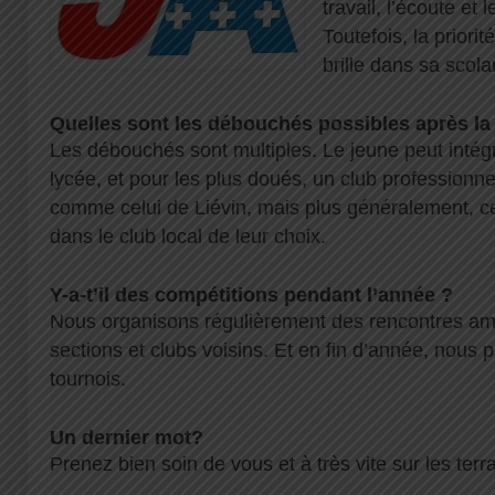
travail, l’écoute et
Toutefois, la priorit
brille dans sa scolar
Quelles sont les débouchés possibles après l
Les débouchés sont multiples. Le jeune peut intégr
lycée, et pour les plus doués, un club professionne
comme celui de Liévin, mais plus généralement, ce
dans le club local de leur choix.
Y-a-t’il des compétitions pendant l’année ?
Nous organisons régulièrement des rencontres ami
sections et clubs voisins. Et en fin d’année, nous p
tournois.
Un dernier mot?
Prenez bien soin de vous et à très vite sur les terra