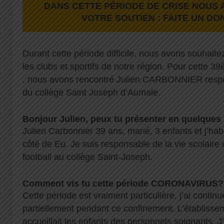
DANS CETTE PÉRIODE DE CRISE NOUS 
VOTRE SOUTIEN : FAITE UN DO
Durant cette période difficile, nous avons souhaite
les clubs et sportifs de notre région. Pour cette 39
, nous avons rencontré Julien CARBONNIER respon
du collège Saint Joseph d’Aumale.
Bonjour Julien, peux tu présenter en quelques
Julien Carbonnier 39 ans, marié, 3 enfants et j’h
côté de Eu. Je suis responsable de la vie scolaire e
football au collège Saint-Joseph.
Comment vis tu cette période CORONAVIRUS?
Cette période est vraiment particulière, j’ai continué
partiellement pendant ce confinement. L’établissem
accueillait les enfants des personnels soignants. J’