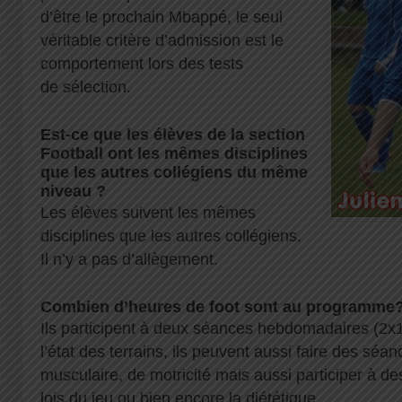
d’être le prochain Mbappé, le seul
véritable critère d’admission est le
comportement lors des tests
de sélection.
Est-ce que les élèves de la section
Football ont les mêmes disciplines
que les autres collégiens du même
niveau ?
Les élèves suivent les mêmes
disciplines que les autres collégiens.
Il n’y a pas d’allègement.
Combien d’heures de foot sont au programme
Ils participent à deux séances hebdomadaires (2x1
l’état des terrains, ils peuvent aussi faire des sé
musculaire, de motricité mais aussi participer à des
lois du jeu ou bien encore la diététique.