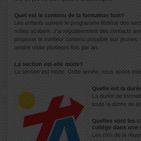
Quel est le contenu de la formation foot?
Les enfants suivent le programme fédéral des secti
milieu scolaire. J’ai régulièrement des contacts a
proposer le meilleur contenu possible aux jeunes. Il
rendre visite plusieurs fois par an.
La section est-elle mixte?
La section est mixte. Cette année, nous avons trois f
Quelle est la duré
La durée de formati
toute la durée de le
Quelles sont les c
collège dans une 
Les clés de la réuss