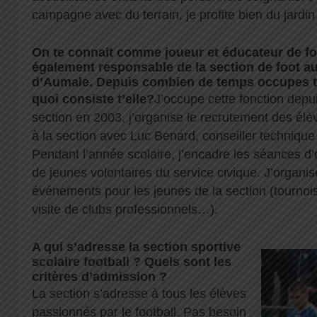
campagne avec du terrain, je profite bien du jardin
On te connait comme joueur et éducateur de fo
également responsable de la section de foot a
d’Aumale. Depuis combien de temps occupes tu
quoi consiste t’elle?
J’occupe cette fonction depui
section en 2003, j’organise le recrutement des élèv
à la section avec Luc Benard, conseiller technique
Pendant l’année scolaire, j’encadre les séances d’
de jeunes volontaires du service civique. J’organis
événements pour les jeunes de la section (tournois
visite de clubs professionnels…).
A qui s’adresse la section sportive
scolaire football ? Quels sont les
critères d’admission ?
La section s’adresse à tous les élèves
passionnés par le football. Pas besoin