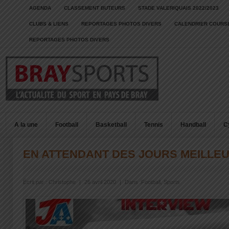
AGENDA
CLASSEMENT BUTEURS
STADE VALERIQUAIS 2022/2023
CLUBS & LIENS
REPORTAGES PHOTOS DIVERS
CALENDRIER COURSE
REPORTAGES PHOTOS DIVERS
A la une
Football
Basketball
Tennis
Handball
C
EN ATTENDANT DES JOURS MEILLEU
Écrit par :
Christophe
|
26 avril 2020
|
Dans :
Football
,
Sports