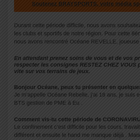
Soutenez BRAYSPORTS, votre média spo
Durant cette période difficile, nous avons souhaite
les clubs et sportifs de notre région. Pour cette 8èm
nous avons rencontré Océane REVELLE, joueuse 
En attendant prenez soins de vous et de vos pr
respecter les consignes RESTEZ CHEZ VOUS po
vite sur vos terrains de jeux.
Bonjour Océane, peux tu présenter en quelque
Je m’appelle Océane Rebelle, j’ai 18 ans, je suis
BTS gestion de PME à Eu .
Comment vis-tu cette période de CORONAVIR
Le confinement c’est difficile pour les cours, travail
différent et ensuite le hand me manque déjà . Mais 