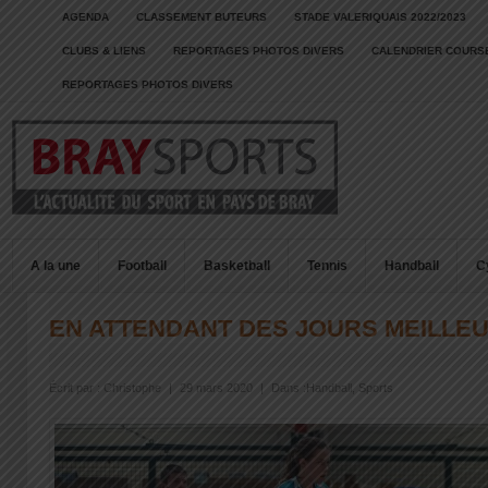
AGENDA
CLASSEMENT BUTEURS
STADE VALERIQUAIS 2022/2023
CLUBS & LIENS
REPORTAGES PHOTOS DIVERS
CALENDRIER COURSE
REPORTAGES PHOTOS DIVERS
A la une
Football
Basketball
Tennis
Handball
C
EN ATTENDANT DES JOURS MEILLEU
Écrit par :
Christophe
|
29 mars 2020
|
Dans :
Handball
,
Sports