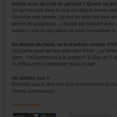
Parles nous du club en général ? Qu’est ce qu’il
Ce qui me plaît dans le club est déjà la bonne ambi
Quand je suis arrivée, j’ai tout de suite été bien acc
permis de progresser . L’équipe est motivée avec u
Surtout c’est un réel plaisir de venir m’entraîner et
En dehors du hand, as tu d’autres centres d’int
Oui j’aime jouer au foot avec mes frères . Le footb
sport . J’ai commencé à le pratiquer à l’âge de 7 a
PLATEAU FOUCARMONT REALCAMP .
Un dernier mot ?
N’hésitez pas à venir lors d’un entraînement au clu
monde est bienvenu !
Articles Relatifs