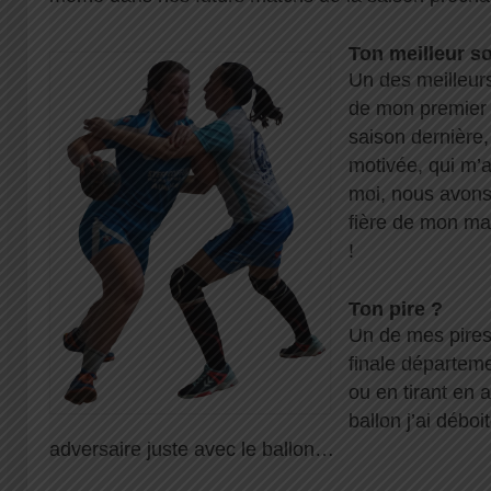
Ton meilleur s
Un des meilleurs
de mon premier 
saison dernière
motivée, qui m’
moi, nous avons 
fière de mon mat
!
Ton pire ?
Un de mes pires 
finale départeme
ou en tirant en 
ballon j’ai déboi
adversaire juste avec le ballon…