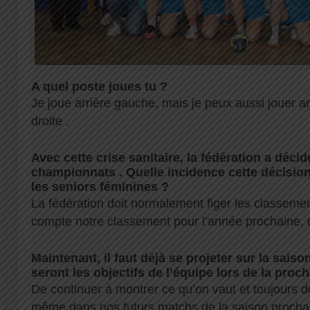
A quel poste joues tu ?
Je joue arrière gauche, mais je peux aussi jouer arr
droite .
Avec cette crise sanitaire, la fédération a déci
championnats . Quelle incidence cette décisio
les seniors féminines ?
La fédération doit normalement figer les classemen
compte notre classement pour l’année prochaine
Maintenant, il faut déjà se projeter sur la sais
seront les objectifs de l’équipe lors de la proc
De continuer à montrer ce qu’on vaut et toujours d
même dans nos futurs matchs de la saison prochai