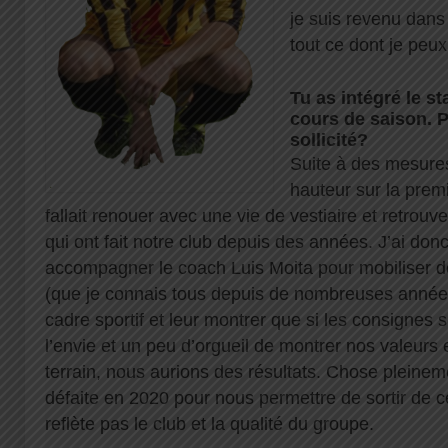
je suis revenu dans
tout ce dont je peu
Tu as intégré le st
cours de saison. P
sollicité?
Suite à des mesures
hauteur sur la premi
fallait renouer avec une vie de vestiaire et retrouve
qui ont fait notre club depuis des années. J’ai donc 
accompagner le coach Luis Moita pour mobiliser d
(que je connais tous depuis de nombreuses années
cadre sportif et leur montrer que si les consignes
l’envie et un peu d’orgueil de montrer nos valeurs e
terrain, nous aurions des résultats. Chose plein
défaite en 2020 pour nous permettre de sortir de c
reflète pas le club et la qualité du groupe.