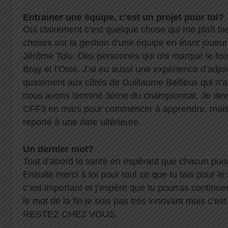
Entrainer une équipe, c’est un projet pour toi?
Oui clairement c’est quelque chose qui me plaît bien
choses sur la gestion d’une équipe en étant joueur
Jérôme Tolu. Des personnes qui ont marqué le foot
Bray et l’Oise. J’ai eu aussi une expérience d’adjo
quasiment aux côtés de Guillaume Bailleux qui n’a
nous avons terminé 3ème du championnat. Je deva
CFF3 en mars pour commencer à apprendre, mais
reporté à une date ultérieure.
Un dernier mot?
Tout d’abord la santé en espérant que chacun puiss
Ensuite merci à toi pour tout ce que tu fais pour le
c’est important et j’espère que tu pourras continuer 
le mot de la fin je suis pas très innovant mais c’es
RESTEZ CHEZ VOUS.