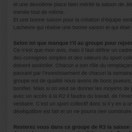
et une deuxième place bien mérité la saison de Jér
menée tout de même.
Et une bonne saison pour la création d’équipe sen
Lachevre qui réalise une bonne saison et qui était
Selon toi que manque t’il au groupe pour rejoi
Ce n’est que mon avis, mais il faut définir un cad
des consignes simples et des valeurs du sport colle
doivent assimiler. Chacun a son rôle du remplaçant
passant par l’investissement de chacun la semaine
groupe est de qualité nous avons de bons joueurs, 
bonifier. Mais si on veut se donner les moyens de 
avec un accès à la R2 il faudra du travail, de l’inv
vestiaire. C’est un sport collectif donc si il y en a u
déséquilibre est fait et on ne pourra rien construir
Resterez vous dans ce groupe de R3 la saison 