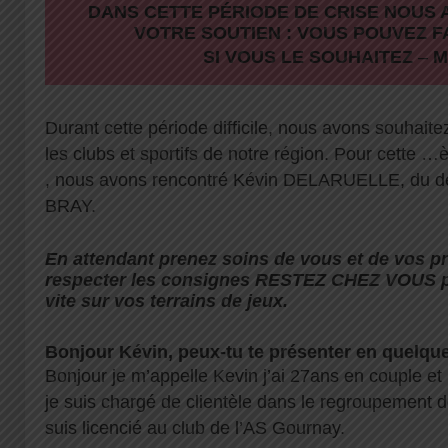
DANS CETTE PÉRIODE DE CRISE NOUS 
VOTRE SOUTIEN : VOUS POUVEZ F
SI VOUS LE SOUHAITEZ
–
M
Durant cette période difficile, nous avons souhaite
les clubs et sportifs de notre région. Pour cette …è
, nous avons rencontré Kévin DELARUELLE, du 
BRAY.
En attendant prenez soins de vous et de vos pr
respecter les consignes RESTEZ CHEZ VOUS po
vite sur vos terrains de jeux.
Bonjour Kévin, peux-tu te présenter en quelqu
Bonjour je m’appelle Kevin j’ai 27ans en couple et u
je suis chargé de clientèle dans le regroupement d
suis licencié au club de l’AS Gournay.