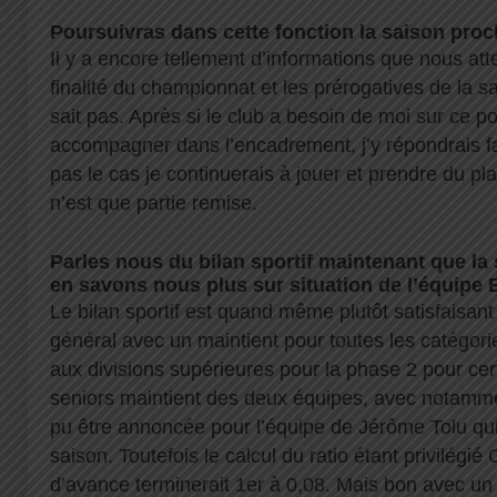
Poursuivras dans cette fonction la saison pro
Il y a encore tellement d’informations que nous att
finalité du championnat et les prérogatives de la 
sait pas. Après si le club a besoin de moi sur ce po
accompagner dans l’encadrement, j’y répondrais fa
pas le cas je continuerais à jouer et prendre du pl
n’est que partie remise.
Parles nous du bilan sportif maintenant que la 
en savons nous plus sur situation de l’équipe 
Le bilan sportif est quand même plutôt satisfaisan
général avec un maintient pour toutes les catégori
aux divisions supérieures pour la phase 2 pour cer
seniors maintient des deux équipes, avec notamme
pu être annoncée pour l’équipe de Jérôme Tolu qui
saison. Toutefois le calcul du ratio étant privilég
d’avance terminerait 1er à 0,08. Mais bon avec u