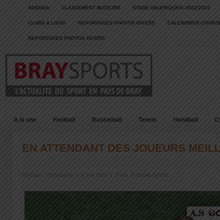
AGENDA
CLASSEMENT BUTEURS
STADE VALERIQUAIS 2022/2023
CLUBS & LIENS
REPORTAGES PHOTOS DIVERS
CALENDRIER COURSE
REPORTAGES PHOTOS DIVERS
A la une
Football
Basketball
Tennis
Handball
C
EN ATTENDANT DES JOUEURS MEILL
Écrit par :
Christophe
|
3 mai 2020
|
Dans :
Football
,
Sports