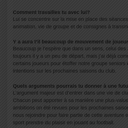
Comment travailles tu avec lui?
Lui se concentre sur la mise en place des séances 
animation, vie de groupe et de consignes à transm
Y a aura t’il beaucoup de mouvement de joueur
Beaucoup je l’espère que dans un sens, celui de
toujours il y a un peu de départ, mais j’ai déjà c
certains joueurs pour étoffer notre groupe seniors e
intentions sur les prochaines saisons du club.
Quels arguments pourrais tu donner à une futu
L’argument majeur est d’entrer dans une vie de club
Chacun peut apporter à sa manière une plus-value
ambitions on été revues pour les prochaines saison
nous rejoindre pour faire partie de cette aventure 
sport prendre du plaisir en jouant au football.