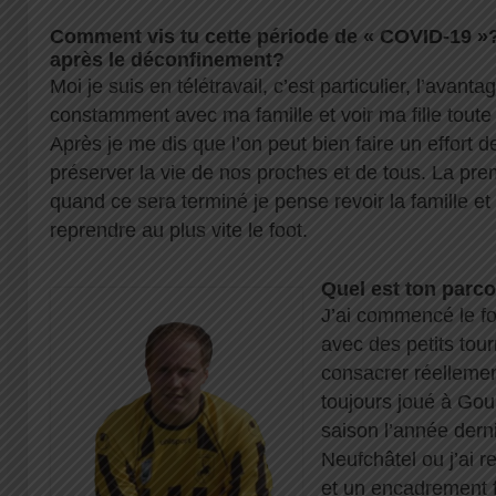
Comment vis tu cette période de « COVID-19 »? 
après le déconfinement?
Moi je suis en télétravail, c’est particulier, l’avanta
constamment avec ma famille et voir ma fille toute
Après je me dis que l’on peut bien faire un effort
préserver la vie de nos proches et de tous. La pre
quand ce sera terminé je pense revoir la famille et 
reprendre au plus vite le foot.
Quel est ton parco
J’ai commencé le f
avec des petits tou
consacrer réellemen
toujours joué à Gou
saison l’année derni
Neufchâtel ou j’ai 
et un encadrement f