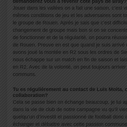
demanderez vous a revenir côté pays de Bray?
Jouer dans les vallées on a fait une saison, c’est v
mêmes conditions de jeu et les adversaires sont to
le groupe de Rouen. Après je sais que c’est diffic
changement de groupe mais bon si on se concentr
de fonctionner et de la régularité, on pourra réus
de Rouen. Preuve en est que quand je suis arrivé 
avons joué la montée en R2 sous les ordres de Seb
nous échappe sur un match en fin de saison et lai
en R2. Avec de la volonté, on peut toujours arriver 
communs.
Tu es régulièrement au contact de Luis Moita,
collaboration?
Cela se passe bien on échange beaucoup, je lui 
dans la vie de club de notre campagne vu qu’il vien
quelqu’un d’investit et passionné de football donc 
échanger et débattre avec cette passion commun