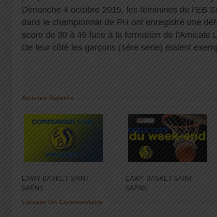
Dimanche 4 octobre 2015, les féminines de l’EB S
dans le championnat de PH ont enregistré une défa
score de 30 à 46 face à la formation de l’Amicale 
De leur côté les garçons (1ére serie) étaient exe
Articles Relatifs
EAWY BASKET SAINT-
EAWY BASKET SAINT-
SAËNS
SAËNS
Laisser Un Commentaire