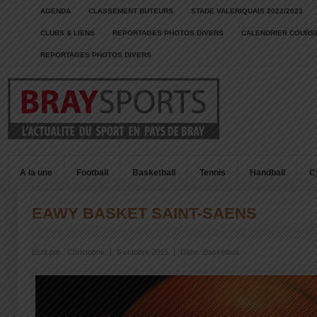
AGENDA
CLASSEMENT BUTEURS
STADE VALERIQUAIS 2022/2023
CLUBS & LIENS
REPORTAGES PHOTOS DIVERS
CALENDRIER COURSE
REPORTAGES PHOTOS DIVERS
A la une
Football
Basketball
Tennis
Handball
C
EAWY BASKET SAINT-SAENS
Écrit par :
Christophe
|
5 octobre 2015
|
Dans :
Basketball