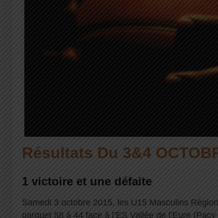
Résultats Du 3&4 OCTOB
1 victoire et une défaite
Samedi 3 octobre 2015, les U15 Masculins Région 
parquet 58 à 44 face à l’ES Vallée de l’Eure (Pacy 