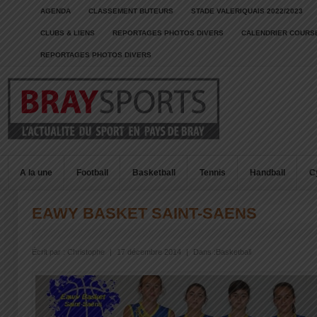
AGENDA
CLASSEMENT BUTEURS
STADE VALERIQUAIS 2022/2023
CLUBS & LIENS
REPORTAGES PHOTOS DIVERS
CALENDRIER COURSE
REPORTAGES PHOTOS DIVERS
A la une
Football
Basketball
Tennis
Handball
C
EAWY BASKET SAINT-SAENS
Écrit par :
Christophe
|
17 décembre 2014
|
Dans :
Basketball