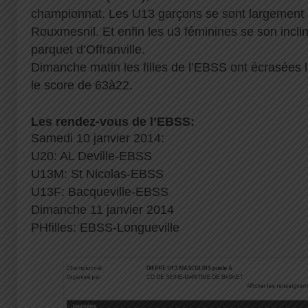
championnat. Les U13 garçons se sont largement
Rouxmesnil. Et enfin les u3 féminines se son incli
parquet d’Offranville.
Dimanche matin les filles de l’EBSS ont écrasées l
le score de 63à22.
Les rendez-vous de l’EBSS:
Samedi 10 janvier 2014:
U20: AL Deville-EBSS
U13M: St Nicolas-EBSS
U13F: Bacqueville-EBSS
Dimanche 11 janvier 2014
PHfilles: EBSS-Longueville