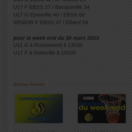
U17 F EBSS 27 / Bacqueville 34
U17 G Epouville 40 / EBSS 60
SENIOR F EBSS 37 / Elbeuf 59
pour le week end du 30 mars 2013
U11 G à Rouxmesnil à 13h30
U17 F à Sotteville à 15h00
Articles Relatifs