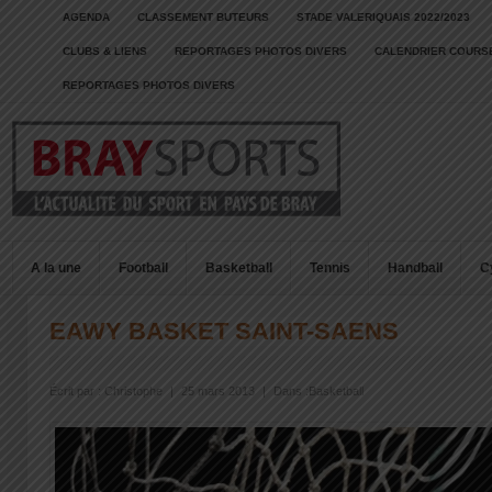
AGENDA
CLASSEMENT BUTEURS
STADE VALERIQUAIS 2022/2023
CLUBS & LIENS
REPORTAGES PHOTOS DIVERS
CALENDRIER COURSE
REPORTAGES PHOTOS DIVERS
A la une
Football
Basketball
Tennis
Handball
C
EAWY BASKET SAINT-SAENS
Écrit par :
Christophe
|
25 mars 2013
|
Dans :
Basketball