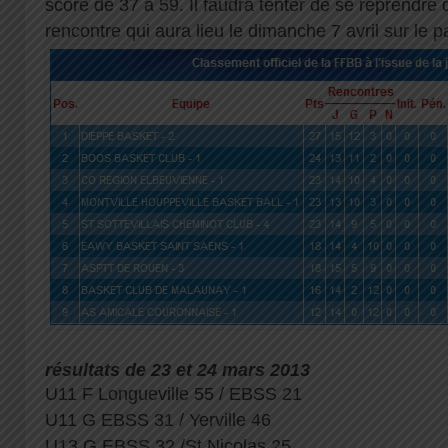
score de 37 à 59. Il faudra tenter de se reprendre 
rencontre qui aura lieu le dimanche 7 avril sur le p
résultats de 23 et 24 mars 2013
U11 F Longueville 55 / EBSS 21
U11 G EBSS 31 / Yerville 46
U13 G EBSS 32 /St Nicolas 25