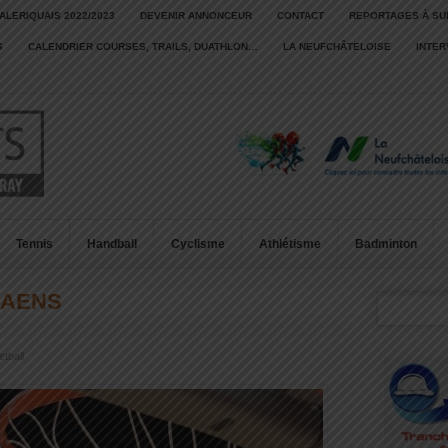
ALERIQUAIS 2022/2023
DEVENIR ANNONCEUR
CONTACT
REPORTAGES À SU
S
CALENDRIER COURSES, TRAILS, DUATHLON…
LA NEUFCHÂTELOISE
INTE
Tennis
Handball
Cyclisme
Athlétisme
Badminton
SAENS
tball