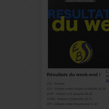
C
Résultats du week-end !
i
d
U11 : Exempt
U13 : Victoire contre Arques la Bataille 28-26
U15F : Victoire à St Jacques 44-45
U15M : Victoire à Goderville 33-71
DF3 : Défaite contre Rouxmesnil 37-47