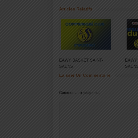
Articles Relatifs
EAWY BASKET SAINT-
EAWY 
SAËNS
SAËN
Laisser Un Commentaire
Commentaire
(obligatoire)