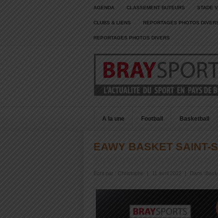
AGENDA
CLASSEMENT BUTEURS
STADE V
CLUBS & LIENS
REPORTAGES PHOTOS DIVER
REPORTAGES PHOTOS DIVERS
A la une
Football
Basketball
EAWY BASKET SAINT-
Écrit par :
Christophe
|
11 avril 2022
|
Dans :
Baske