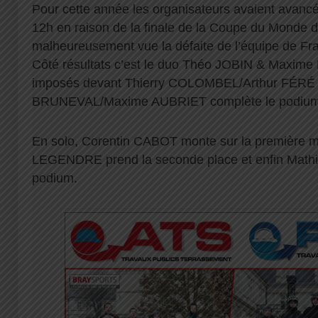
Pour cette année les organisateurs avaient avancé 
12h en raison de la finale de la Coupe du Monde de
malheureusement vue la défaite de l’équipe de Fra
Côté résultats c’est le duo Théo JOBIN & Maxim
imposés devant Thierry COLOMBEL/Arthur FÉRÉ e
BRUNEVAL/Maxime AUBRIET complète le podium
En solo, Corentin CABOT monte sur la première 
LEGENDRE prend la seconde place et enfin Mat
podium.