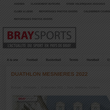
AGENDA
CLASSEMENT BUTEURS
STADE VALERIQUAIS 2022/2023
CLUBS & LIENS
REPORTAGES PHOTOS DIVERS
CALENDRIER COURSE
REPORTAGES PHOTOS DIVERS
A la une
Football
Basketball
Tennis
Handball
C
DUATHLON MESNIERES 2022
Écrit par :
Christophe
|
19 décembre 2022
|
Dans :
Athlétisme
,
Cyclisme