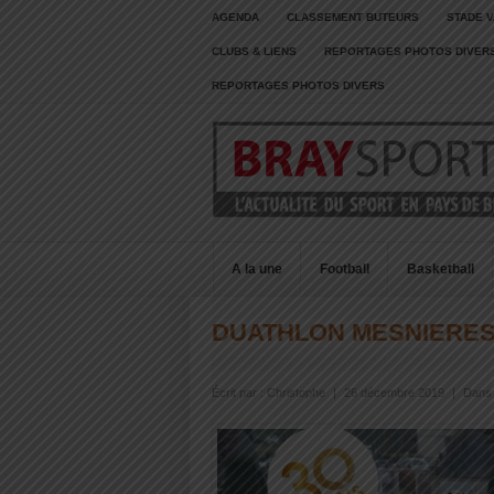
AGENDA
CLASSEMENT BUTEURS
STADE V
CLUBS & LIENS
REPORTAGES PHOTOS DIVER
REPORTAGES PHOTOS DIVERS
A la une
Football
Basketball
DUATHLON MESNIERES
Écrit par :
Christophe
|
26 décembre 2019
|
Dans 