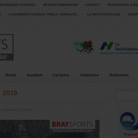
ALERIQUAIS 2022/2023
DEVENIR ANNONCEUR
CONTACT
REPORTAGES À SU
S
CALENDRIER COURSES, TRAILS, DUATHLON…
LA NEUFCHÂTELOISE
INTE
Tennis
Handball
Cyclisme
Athlétisme
Badminton
 2019
:
Athlétisme
,
Cyclisme