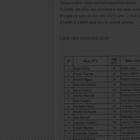
l’organisation deux courses supplémentaires.
A 11h00, les 6/10 ans ouvriront le bal avec la p
Ensuite ce sera au tour des 11/15 ans ( 1 tour à
Et enfin à 14h00 aura lieu la course adultes.
LISTE DES ENGAGES 2019: