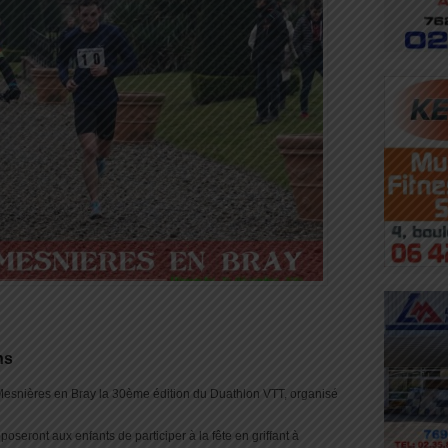
ns
esnières en Bray la 30ème édition du Duathlon VTT, organisé
oseront aux enfants de participer à la fête en griffant à