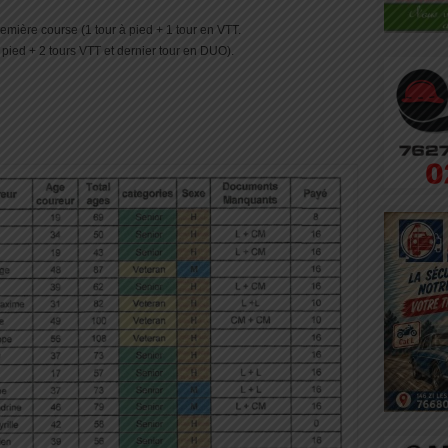
remière course (1 tour à pied + 1 tour en VTT.
 pied + 2 tours VTT et dernier tour en DUO).