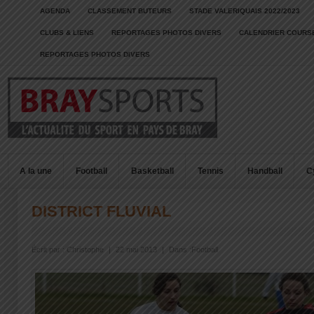
AGENDA
CLASSEMENT BUTEURS
STADE VALERIQUAIS 2022/2023
CLUBS & LIENS
REPORTAGES PHOTOS DIVERS
CALENDRIER COURSE
REPORTAGES PHOTOS DIVERS
A la une
Football
Basketball
Tennis
Handball
C
DISTRICT FLUVIAL
Écrit par :
Christophe
|
22 mai 2013
|
Dans :
Football