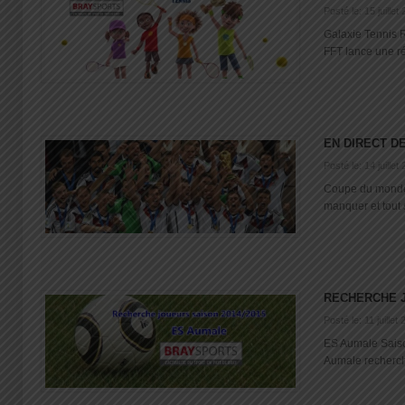
Posté le: 15 juillet
Galaxie Tennis 
FFT lance une réf
EN DIRECT DE
Posté le: 14 juillet
Coupe du monde 
manquer et tout sa
RECHERCHE 
Posté le: 11 juillet
ES Aumale Saiso
Aumale recherche