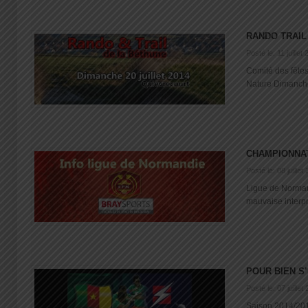
RANDO TRAIL
Posté le: 11 juillet
Comité des fête
Nature Dimanche 2
CHAMPIONNA
Posté le: 08 juillet
Ligue de Norma
mauvaise interpré
POUR BIEN S
Posté le: 07 juillet
Saison 2014/20