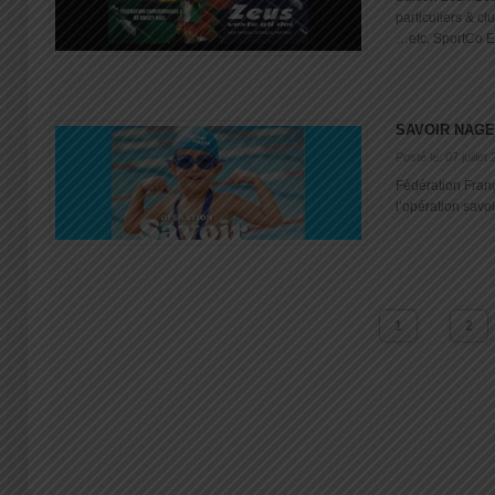
particuliers & cl
…etc, SportCo Eq
SAVOIR NAGE
Posté le: 07 juillet
Fédération Fran
l’opération savoi
1
2