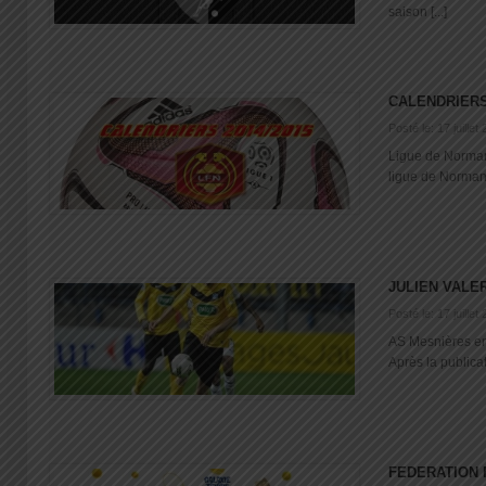
saison [...]
CALENDRIERS 
Posté le: 17 juillet
Ligue de Normand
ligue de Normandi
JULIEN VALE
Posté le: 17 juillet
AS Mesnières en
Après la publicat
FEDERATION 