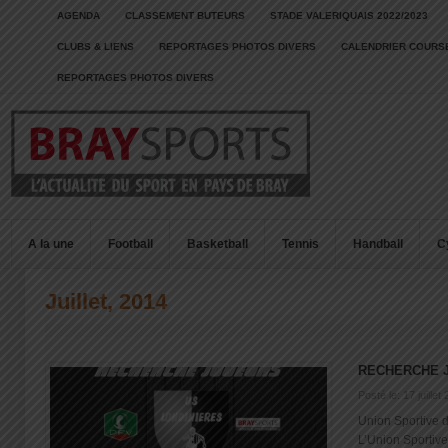
AGENDA
CLASSEMENT BUTEURS
STADE VALERIQUAIS 2022/2023
CLUBS & LIENS
REPORTAGES PHOTOS DIVERS
CALENDRIER COURSE
REPORTAGES PHOTOS DIVERS
A la une
Football
Basketball
Tennis
Handball
C
Juillet, 2014
RECHERCHE 
Posté le: 17 juillet
Union Sportive 
L’Union Sportive