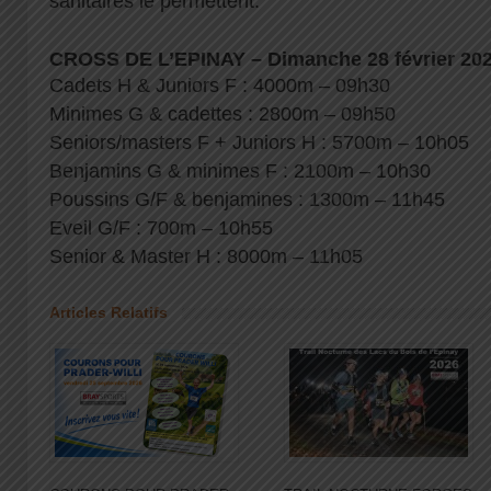
sanitaires le permettent.
CROSS DE L’EPINAY – Dimanche 28 février 202
Cadets H & Juniors F : 4000m – 09h30
Minimes G & cadettes : 2800m – 09h50
Seniors/masters F + Juniors H : 5700m – 10h05
Benjamins G & minimes F : 2100m – 10h30
Poussins G/F & benjamines : 1300m – 11h45
Eveil G/F : 700m – 10h55
Senior & Master H : 8000m – 11h05
Articles Relatifs