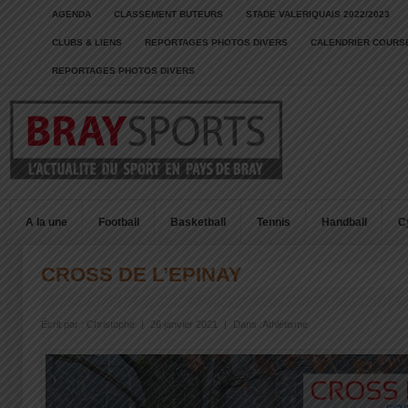
AGENDA
CLASSEMENT BUTEURS
STADE VALERIQUAIS 2022/2023
CLUBS & LIENS
REPORTAGES PHOTOS DIVERS
CALENDRIER COURSE
REPORTAGES PHOTOS DIVERS
A la une
Football
Basketball
Tennis
Handball
C
CROSS DE L’EPINAY
Écrit par :
Christophe
|
26 janvier 2021
|
Dans :
Athlétisme