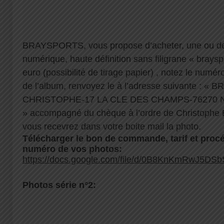
BRAYSPORTS, vous propose d’acheter, une ou de
numérique, haute définition sans filigrane « brayspo
euro (possibilité de tirage papier) , notez le numé
de l’album, renvoyez le à l’adresse suivante :
CHRISTOPHE-17 LA CLE DES CHAMPS-76270
» accompagné du chèque à l’ordre de Christophe 
vous recevrez dans votre boite mail la photo.
Télécharger le bon de commande, tarif et procé
numéro de vos photos:
https://docs.google.com/file/d/0B8KnKmRwJ5DS
Photos série n°2: