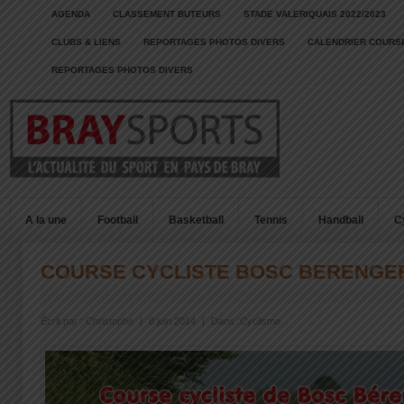
AGENDA
CLASSEMENT BUTEURS
STADE VALERIQUAIS 2022/2023
CLUBS & LIENS
REPORTAGES PHOTOS DIVERS
CALENDRIER COURSE
REPORTAGES PHOTOS DIVERS
A la une
Football
Basketball
Tennis
Handball
C
COURSE CYCLISTE BOSC BERENGE
Écrit par :
Christophe
|
8 juin 2014
|
Dans :
Cyclisme