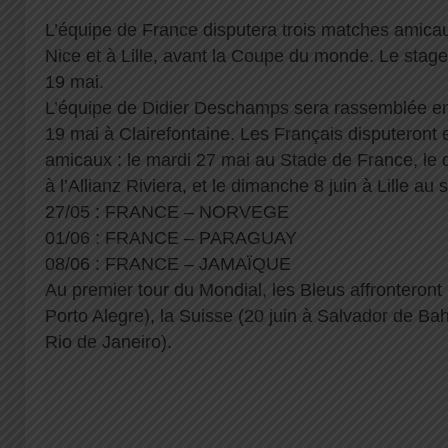
L’équipe de France disputera trois matches amica
Nice et à Lille, avant la Coupe du monde. Le stag
19 mai.
L’équipe de Didier Deschamps sera rassemblée en 
19 mai à Clairefontaine. Les Français disputeront 
amicaux : le mardi 27 mai au Stade de France, le 
à l’Allianz Riviera, et le dimanche 8 juin à Lille au
27/05 : FRANCE – NORVEGE
01/06 : FRANCE – PARAGUAY
08/06 : FRANCE – JAMAÏQUE
Au premier tour du Mondial, les Bleus affronteront
Porto Alegre), la Suisse (20 juin à Salvador de Bahi
Rio de Janeiro).