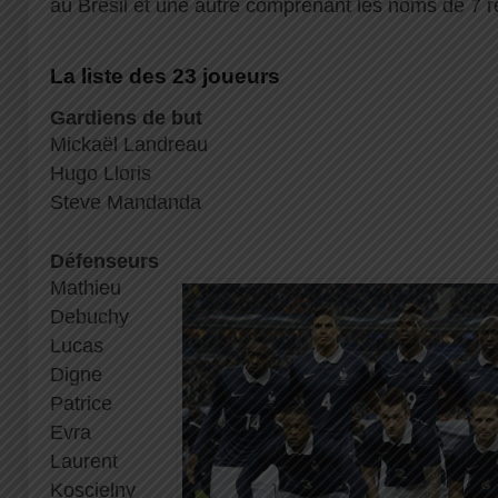
au Brésil et une autre comprenant les noms de 7 r
La liste des 23 joueurs
Gardiens de but
Mickaël Landreau
Hugo Lloris
Steve Mandanda
Défenseurs
Mathieu
Debuchy
Lucas
Digne
Patrice
Evra
Laurent
Koscielny