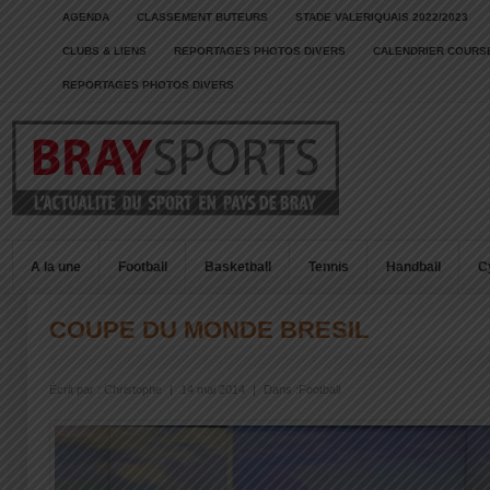
AGENDA
CLASSEMENT BUTEURS
STADE VALERIQUAIS 2022/2023
CLUBS & LIENS
REPORTAGES PHOTOS DIVERS
CALENDRIER COURSE
REPORTAGES PHOTOS DIVERS
A la une
Football
Basketball
Tennis
Handball
C
COUPE DU MONDE BRESIL
Écrit par :
Christophe
|
14 mai 2014
|
Dans :
Football