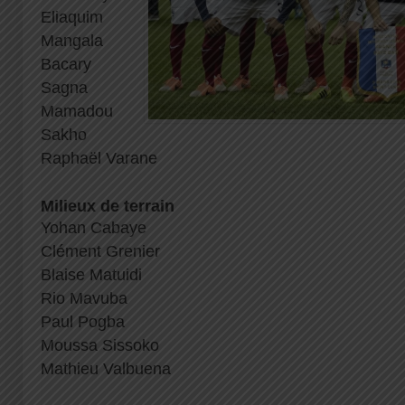
Eliaquim
Mangala
Bacary
Sagna
Mamadou
Sakho
Raphaël Varane
Milieux de terrain
Yohan Cabaye
Clément Grenier
Blaise Matuidi
Rio Mavuba
Paul Pogba
Moussa Sissoko
Mathieu Valbuena