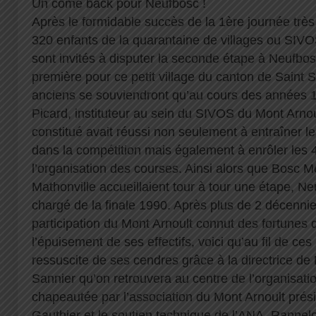
Un come back pour Neufbosc !
Après le formidable succès de la 1ère journée très 
320 enfants de la quarantaine de villages ou SIV
sont invités à disputer la seconde étape à Neufbo
première pour ce petit village du canton de Saint 
anciens se souviendront qu’au cours des années 1
Picard, instituteur au sein du SIVOS du Mont Arno
constitué avait réussi non seulement à entraîner le
dans la compétition mais également à enrôler le
l’organisation des courses. Ainsi alors que Bosc M
Mathonville accueillaient tour à tour une étape, Ne
chargé de la finale 1990. Après plus de 2 décennie
participation du Mont Arnoult connut des fortunes 
l’épuisement de ses effectifs, voici qu’au fil de ces
ressuscite de ses cendres grâce à la directrice d
Sannier qu’on retrouvera au centre de l’organisat
chapeautée par l’association du Mont Arnoult prés
Gauthier et le soutien technique de l’ANA. Rappel