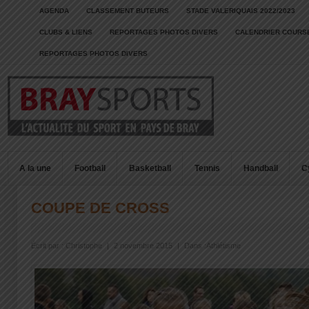
AGENDA
CLASSEMENT BUTEURS
STADE VALERIQUAIS 2022/2023
CLUBS & LIENS
REPORTAGES PHOTOS DIVERS
CALENDRIER COURSE
REPORTAGES PHOTOS DIVERS
A la une
Football
Basketball
Tennis
Handball
C
COUPE DE CROSS
Écrit par :
Christophe
|
2 novembre 2015
|
Dans :
Athlétisme