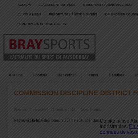
AGENDA
CLASSEMENT BUTEURS
STADE VALERIQUAIS 2022/2023
CLUBS & LIENS
REPORTAGES PHOTOS DIVERS
CALENDRIER COURSE
REPORTAGES PHOTOS DIVERS
A la une
Football
Basketball
Tennis
Handball
C
COMMISSION DISCIPLINE DISTRICT 
Écrit par :
Christophe
|
18 octobre 2012
|
Dans :
Football
Retrouvez la liste des joueurs avertis et suspendus.
Ce site utilise Ak
indésirables.
En 
données de vos c