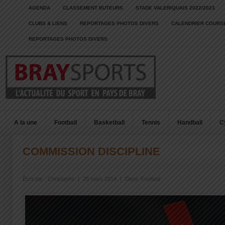
AGENDA
CLASSEMENT BUTEURS
STADE VALERIQUAIS 2022/2023
CLUBS & LIENS
REPORTAGES PHOTOS DIVERS
CALENDRIER COURSE
REPORTAGES PHOTOS DIVERS
A la une
Football
Basketball
Tennis
Handball
C
COMMISSION DISCIPLINE
Écrit par :
Christophe
|
28 mars 2014
|
Dans :
Football