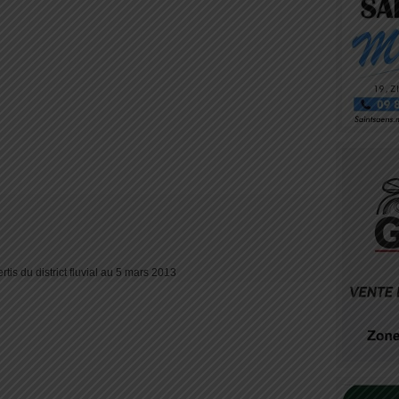
tis du district fluvial au 5 mars 2013