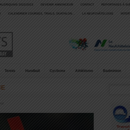
ALERIQUAIS 2022/2023
DEVENIR ANNONCEUR
CONTACT
REPORTAGES À SU
S
CALENDRIER COURSES, TRAILS, DUATHLON…
LA NEUFCHÂTELOISE
INTE
Tennis
Handball
Cyclisme
Athlétisme
Badminton
NE
all