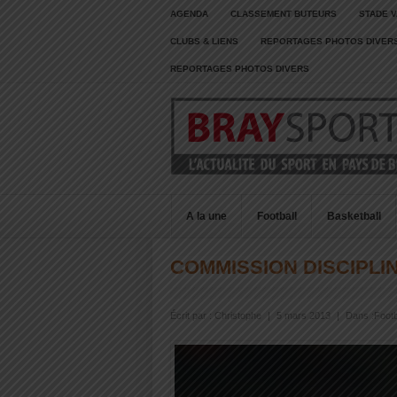
AGENDA
CLASSEMENT BUTEURS
STADE V
CLUBS & LIENS
REPORTAGES PHOTOS DIVER
REPORTAGES PHOTOS DIVERS
A la une
Football
Basketball
COMMISSION DISCIPLI
Écrit par :
Christophe
|
5 mars 2013
|
Dans :
Footb