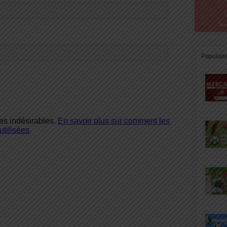
Populair
les indésirables.
En savoir plus sur comment les
tilisées
.