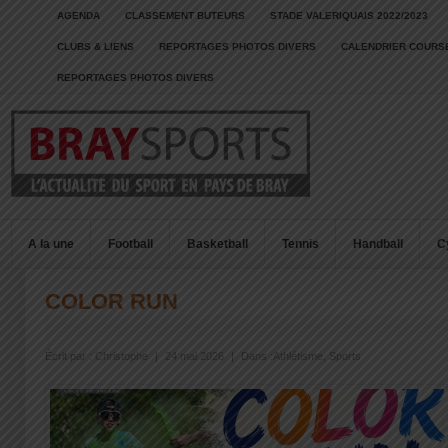
AGENDA
CLASSEMENT BUTEURS
STADE VALERIQUAIS 2022/2023
CLUBS & LIENS
REPORTAGES PHOTOS DIVERS
CALENDRIER COURSE
REPORTAGES PHOTOS DIVERS
A la une
Football
Basketball
Tennis
Handball
C
COLOR RUN
Écrit par :
Christophe
|
24 mai 2026
|
Dans :
Athlétisme
,
Sports