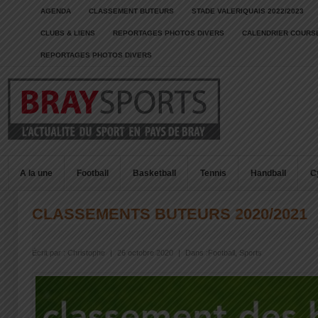
AGENDA
CLASSEMENT BUTEURS
STADE VALERIQUAIS 2022/2023
CLUBS & LIENS
REPORTAGES PHOTOS DIVERS
CALENDRIER COURSE
REPORTAGES PHOTOS DIVERS
A la une
Football
Basketball
Tennis
Handball
C
CLASSEMENTS BUTEURS 2020/2021
Écrit par :
Christophe
|
26 octobre 2020
|
Dans :
Football
,
Sports