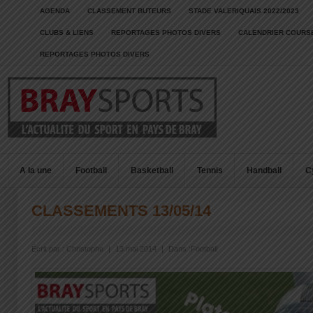
AGENDA
CLASSEMENT BUTEURS
STADE VALERIQUAIS 2022/2023
CLUBS & LIENS
REPORTAGES PHOTOS DIVERS
CALENDRIER COURSE
REPORTAGES PHOTOS DIVERS
A la une
Football
Basketball
Tennis
Handball
C
CLASSEMENTS 13/05/14
Écrit par :
Christophe
|
13 mai 2014
|
Dans :
Football