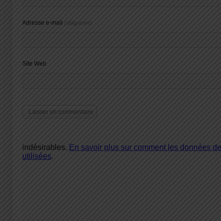
Adresse e-mail
(obligatoire)
Site Web
indésirables.
En savoir plus sur comment les données d
utilisées
.