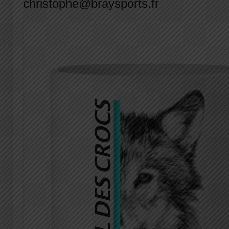
christophe@braysports.fr