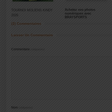
Achetez vos photos
TOURNOI MOLIENS KINDY
numériques avec
2026
BRAYSPORTS
(2) Commentaires
Laisser Un Commentaire
Commentaire
(obligatoire)
Nom
(obligatoire)