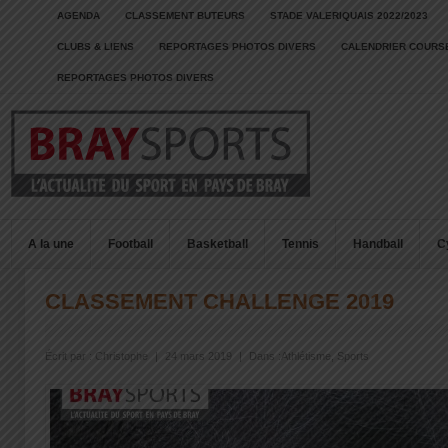
AGENDA
CLASSEMENT BUTEURS
STADE VALERIQUAIS 2022/2023
CLUBS & LIENS
REPORTAGES PHOTOS DIVERS
CALENDRIER COURSE
REPORTAGES PHOTOS DIVERS
A la une
Football
Basketball
Tennis
Handball
C
CLASSEMENT CHALLENGE 2019
Écrit par :
Christophe
|
24 mars 2019
|
Dans :
Athlétisme
,
Sports