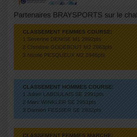
Partenaires BRAYSPORTS sur le chal
CLASSEMENT FEMMES COURSE:
1 Severine DENISE M1 2992pts
2 Christine GODEBOUT M2 2963pts
3 Nicole PESQUEUX M2 2946pts
CLASSEMENT HOMMES COURSE:
1 Julien LABOULAIS SE 2991pts
2 Marc WINKLER SE 2951pts
3 Damien FESSIER SE 2932pts
CLASSEMENT FEMMES MARCHE: