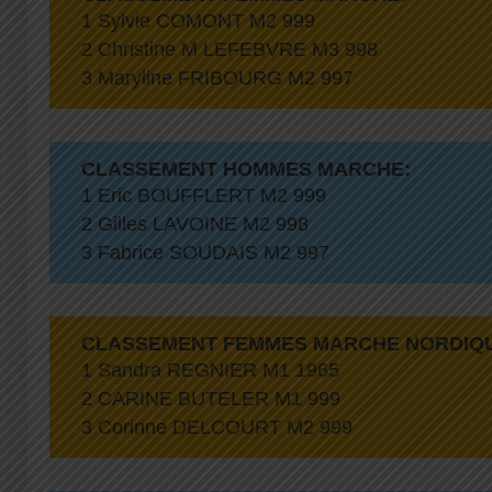
1 Sylvie COMONT M2 999
2 Christine M LEFEBVRE M3 998
3 Maryline FRIBOURG M2 997
CLASSEMENT HOMMES MARCHE:
1 Eric BOUFFLERT M2 999
2 Gilles LAVOINE M2 998
3 Fabrice SOUDAIS M2 997
CLASSEMENT FEMMES MARCHE NORDIQ
1 Sandra REGNIER M1 1965
2 CARINE BUTELER M1 999
3 Corinne DELCOURT M2 999