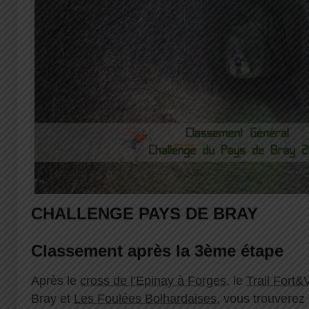
CHALLENGE PAYS DE BRAY
Classement après la 3ème étape
Après le
cross de l’Epinay à Forges
, le
Trail Fort&
Bray et
Les Foulées Bolhardaises
, vous trouverez