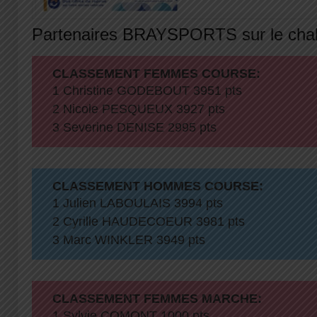
Partenaires BRAYSPORTS sur le chal
CLASSEMENT FEMMES COURSE:
1 Christine GODEBOUT 3951 pts
2 Nicole PESQUEUX 3927 pts
3 Severine DENISE 2995 pts
CLASSEMENT HOMMES COURSE:
1 Julien LABOULAIS 3994 pts
2 Cyrille HAUDECOEUR 3981 pts
3 Marc WINKLER 3949 pts
CLASSEMENT FEMMES MARCHE:
1 Sylvie COMONT 1000 pts