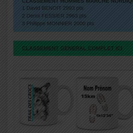
CLASSEMENT HOMMES MARCHE NORDIQ
1 David BENOIT 2993 pts
2 Denis FESSIER 2963 pts
3 Philippe MONNIER 2000 pts
CLASSEMENT GENERAL COMPLET ICI