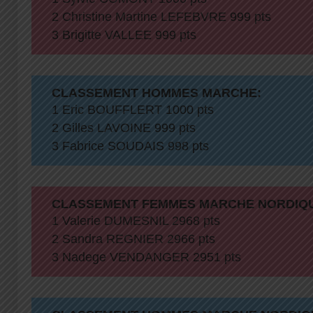
2 Christine Martine LEFEBVRE 999 pts
3 Brigitte VALLEE 999 pts
CLASSEMENT HOMMES MARCHE:
1 Eric BOUFFLERT 1000 pts
2 Gilles LAVOINE 999 pts
3 Fabrice SOUDAIS 998 pts
CLASSEMENT FEMMES MARCHE NORDIQ
1 Valerie DUMESNIL 2968 pts
2 Sandra REGNIER 2966 pts
3 Nadege VENDANGER 2951 pts