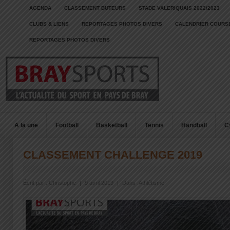
AGENDA
CLASSEMENT BUTEURS
STADE VALERIQUAIS 2022/2023
CLUBS & LIENS
REPORTAGES PHOTOS DIVERS
CALENDRIER COURSE
REPORTAGES PHOTOS DIVERS
A la une
Football
Basketball
Tennis
Handball
C
CLASSEMENT CHALLENGE 2019
Écrit par :
Christophe
|
9 avril 2019
|
Dans :
Athlétisme