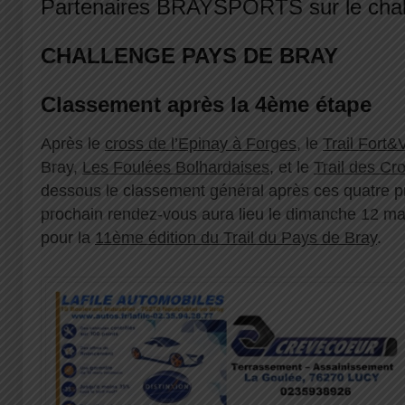
Partenaires BRAYSPORTS sur le chal
CHALLENGE PAYS DE BRAY
Classement après la 4ème étape
Après le
cross de l’Epinay à Forges
, le
Trail Fort&
Bray,
Les Foulées Bolhardaises
, et le
Trail des Cr
dessous le classement général après ces quatre p
prochain rendez-vous aura lieu le dimanche 12 mai
pour la
11ème édition du Trail du Pays de Bray
.