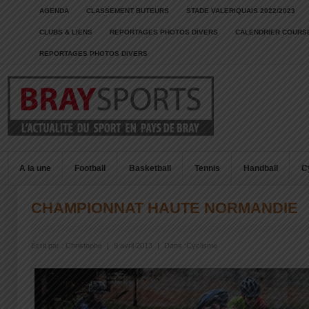
AGENDA
CLASSEMENT BUTEURS
STADE VALERIQUAIS 2022/2023
CLUBS & LIENS
REPORTAGES PHOTOS DIVERS
CALENDRIER COURSE
REPORTAGES PHOTOS DIVERS
A la une
Football
Basketball
Tennis
Handball
C
CHAMPIONNAT HAUTE NORMANDIE
Écrit par :
Christophe
|
9 avril 2013
|
Dans :
Cyclisme