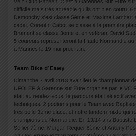
Vélo Club Pacéen. C’est à Garennes Sur Eure sur
difficile mais très agréable qu’ils ont bien couru.
Demonchy s’est classé 5ème et Maxime Lambart e
cadet, Corentin Cabot se classe à la première pla
Brument se classe 3ème et en vétéran, David Sud
5 coureurs représenteront la Haute Normandie au
à Marines le 19 mai prochain.
Team Bike d’Eawy
Dimanche 7 avril 2013 avait lieu le championnat
UFOLEP à Garenne sur Eure organisé par le VC Pa
était au rendez-vous, le parcours était séléctif ave
techniques. 2 podiums pour le Team avec Baptiste
très belle 3ème place, et notre tandem mixte qui re
champions de Normandie. En 13/14 ans Baptiste L
Sellier 7ème, Morgan Requer 8ème et Antony Pes
Adultes Bruno Bizzari termine 31ème au Scratch, 