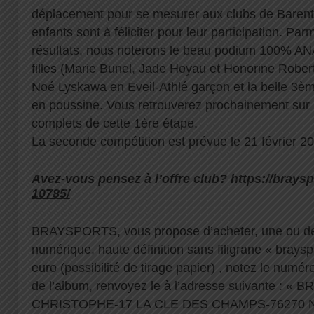
déplacement pour se mesurer aux clubs de Barentin
enfants sont à féliciter pour leur participation. Parm
résultats, nous noterons le beau podium 100% ANA
filles (Marie Bunel, Jade Hoyau et Honorine Robert
Noé Lyskawa en Eveil-Athlé garçon et la belle 3è
en poussine. Vous retrouverez prochainement sur le
complets de cette 1ère étape.
La seconde compétition est prévue le 21 février 20
Avez-vous pensez à l’offre club?
https://braysp
10785/
BRAYSPORTS, vous propose d’acheter, une ou de
numérique, haute définition sans filigrane « brayspo
euro (possibilité de tirage papier) , notez le numé
de l’album, renvoyez le à l’adresse suivante :
CHRISTOPHE-17 LA CLE DES CHAMPS-76270