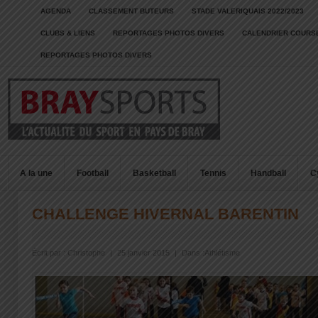
AGENDA
CLASSEMENT BUTEURS
STADE VALERIQUAIS 2022/2023
CLUBS & LIENS
REPORTAGES PHOTOS DIVERS
CALENDRIER COURSE
REPORTAGES PHOTOS DIVERS
A la une
Football
Basketball
Tennis
Handball
C
CHALLENGE HIVERNAL BARENTIN
Écrit par :
Christophe
|
25 janvier 2015
|
Dans :
Athlétisme