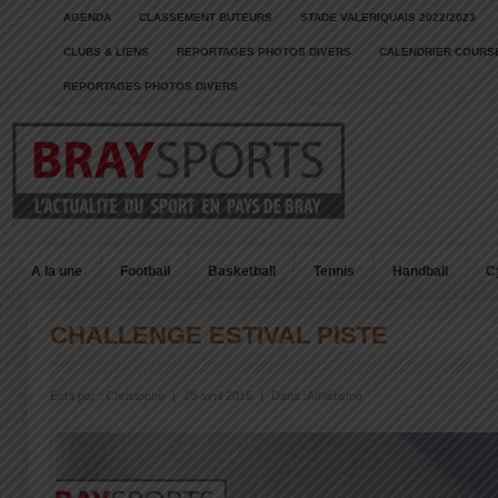
AGENDA
CLASSEMENT BUTEURS
STADE VALERIQUAIS 2022/2023
CLUBS & LIENS
REPORTAGES PHOTOS DIVERS
CALENDRIER COURSE
REPORTAGES PHOTOS DIVERS
A la une
Football
Basketball
Tennis
Handball
C
CHALLENGE ESTIVAL PISTE
Écrit par :
Christophe
|
28 avril 2015
|
Dans :
Athlétisme