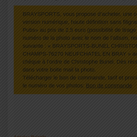
BRAYSPORTS, vous propose d’acheter, une o
version numérique, haute définition sans filigra
Pubs» au prix de 2.5 euro (possibilité de tirage 
numéro de la photo avec le nom de l’album, re
suivante : « BRAYSPORTS-BUNEL CHRISTO
CHAMPS-76270 NEUFCHATEL EN BRAY » ac
chèque à l’ordre de Christophe Bunel. Dès réc
dans votre boite mail la photo.
Télécharger le bon de commande, tarif et proc
le numéro de vos photos:
Bon de commande
Articles Relatifs