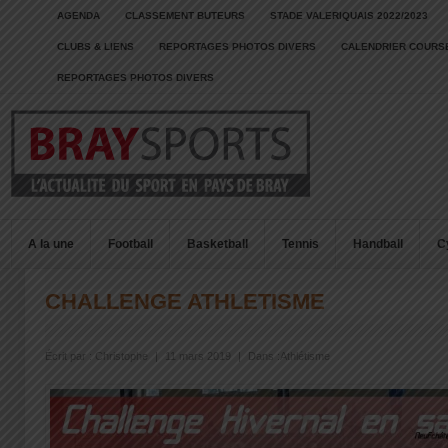
AGENDA
CLASSEMENT BUTEURS
STADE VALERIQUAIS 2022/2023
CLUBS & LIENS
REPORTAGES PHOTOS DIVERS
CALENDRIER COURSE
REPORTAGES PHOTOS DIVERS
A la une
Football
Basketball
Tennis
Handball
C
CHALLENGE ATHLETISME
Écrit par :
Christophe
|
11 mars 2019
|
Dans :
Athlétisme