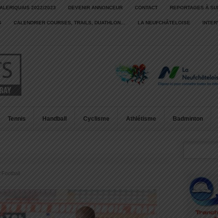
ALERIQUAIS 2022/2023
DEVENIR ANNONCEUR
CONTACT
REPORTAGES À SU
S
CALENDRIER COURSES, TRAILS, DUATHLON…
LA NEUFCHÂTELOISE
INTE
Tennis
Handball
Cyclisme
Athlétisme
Badminton
:
Football