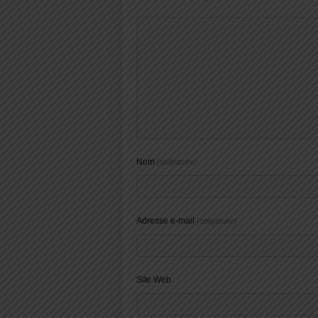
Nom
(obligatoire)
Adresse e-mail
(obligatoire)
Site Web