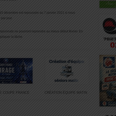
le 15 décembre est repoussée au 7 janvier 2021 si nous
par jour.
hampionnats ne pourront reprendre au mieux début février. En
liquer la tâche.
E COUPE FRANCE
CRÉATION ÉQUIPE MATIN