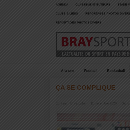
AGENDA
CLASSEMENT BUTEURS
STADE V
CLUBS & LIENS
REPORTAGES PHOTOS DIVER
REPORTAGES PHOTOS DIVERS
A la une
Football
Basketball
ÇA SE COMPLIQUE
Écrit par :
Christophe
|
11 décembre 2020
|
Dans 