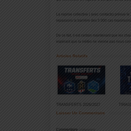
La reprise collective ( avec contacts) prévue 
repassons la barrière des 5 000 cas maximums 
De ce fait, il est certain maintenant que les c
espérant que la météo ne vienne pas nous comp
Articles Relatifs
TRANSFERTS 2026/2027
TIRAG
Laisser Un Commentaire
Commentaire
(obligatoire)