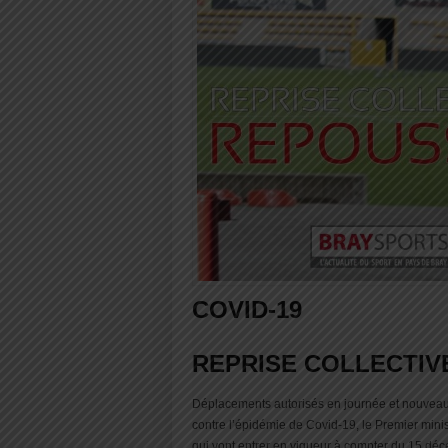
COVID-19
REPRISE COLLECTIV
Déplacements autorisés en journée et nouveau 
contre l’épidémie de Covid-19, le Premier mini
qui vont entrer en vigueur à compter du 15 dé