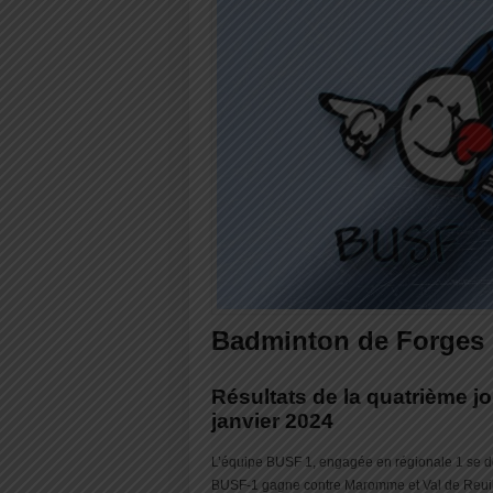
Badminton de Forges 
Résultats de la quatrième j
janvier 2024
L’équipe BUSF 1, engagée en régionale 1 se 
BUSF-1 gagne contre Maromme et Val de Reuil