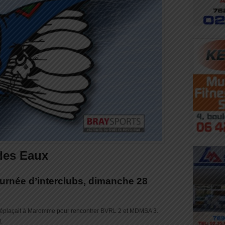
les Eaux
ournée d’interclubs, dimanche 28
déplaçait à Maromme pour rencontrer BVRL 2 et MDMSA 3.
.