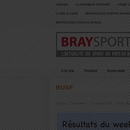
AGENDA
CLASSEMENT BUTEURS
STADE V
CLUBS & LIENS
REPORTAGES PHOTOS DIVER
REPORTAGES PHOTOS DIVERS
A la une
Football
Basketball
BUSF
Écrit par :
Christophe
|
29 janvier 2024
|
Dans :
Ba