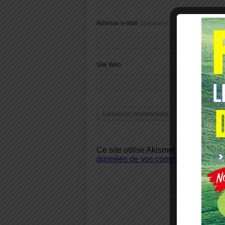
Adresse e-mail
(obligatoire)
Site Web
Ce site utilise Akismet pour réduire 
données de vos commentaires sont u