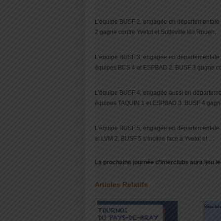
L’équipe BUSF 2, engagée en départementale 1
2 gagne contre Yvetot et Sotteville lès Rouen.
L’équipe BUSF 3, engagée en départementale 2,
équipes BCS 4 et ESPBAD 2. BUSF 3 gagne contre
L’équipe BUSF 4, engagée aussi en département
équipes TAQUIN 1 et ESPBAD 3. BUSF 4 gagne co
L’équipe BUSF 5, engagée en départementale 3
et LVM 2. BUSF 5 s’incline face à Yvetot et …
La prochaine journée d’interclubs aura lieu le
Articles Relatifs