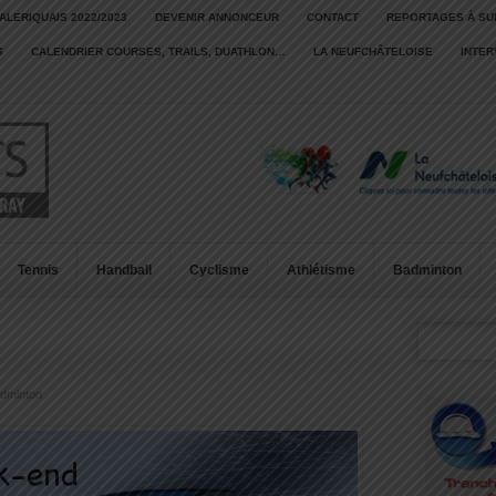
ALERIQUAIS 2022/2023
DEVENIR ANNONCEUR
CONTACT
REPORTAGES À SU
S
CALENDRIER COURSES, TRAILS, DUATHLON…
LA NEUFCHÂTELOISE
INTE
Tennis
Handball
Cyclisme
Athlétisme
Badminton
dminton