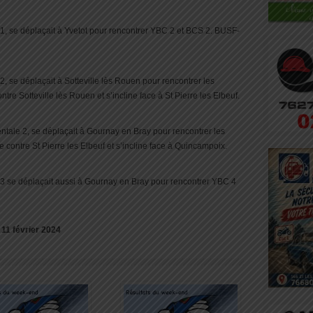
, se déplaçait à Yvetot pour rencontrer YBC 2 et BCS 2. BUSF-
 se déplaçait à Sotteville lès Rouen pour rencontrer les
 Sotteville lès Rouen et s’incline face à St Pierre les Elbeuf.
ale 2, se déplaçait à Gournay en Bray pour rencontrer les
ntre St Pierre les Elbeuf et s’incline face à Quincampoix.
 se déplaçait aussi à Gournay en Bray pour rencontrer YBC 4
 11 février 2024