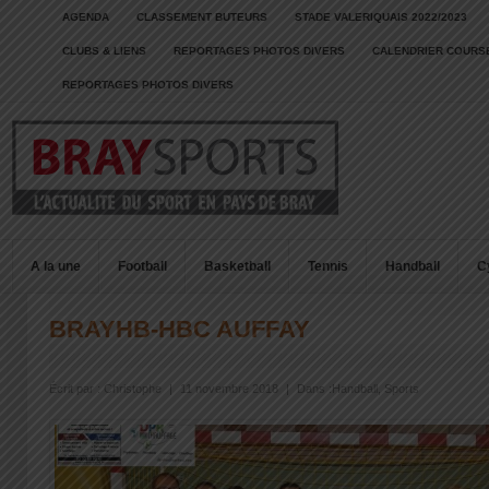
AGENDA
CLASSEMENT BUTEURS
STADE VALERIQUAIS 2022/2023
CLUBS & LIENS
REPORTAGES PHOTOS DIVERS
CALENDRIER COURSE
REPORTAGES PHOTOS DIVERS
A la une
Football
Basketball
Tennis
Handball
C
BRAYHB-HBC AUFFAY
Écrit par :
Christophe
|
11 novembre 2018
|
Dans :
Handball
,
Sports