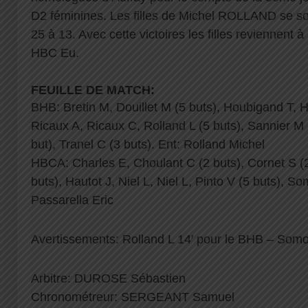
D2 féminines. Les filles de Michel ROLLAND se s
25 à 13. Avec cette victoires les filles reviennent 
HBC Eu.
FEUILLE DE MATCH:
BHB: Bretin M, Douillet M (5 buts), Houbigand T, 
Ricaux A, Ricaux C, Rolland L (5 buts), Sannier M 
but), Tranel C (3 buts). Ent: Rolland Michel
HBCA: Charles E, Choulant C (2 buts), Cornet S (2
buts), Hautot J, Niel L, Niel L, Pinto V (5 buts), So
Passarella Eric
Avertissements: Rolland L 14′ pour le BHB – Som
Arbitre: DUROSE Sébastien
Chronométreur: SERGEANT Samuel