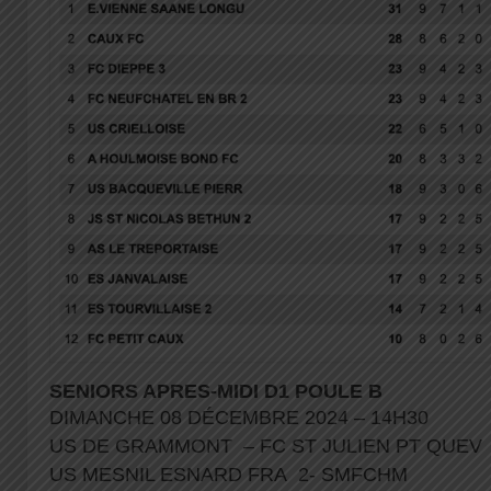
SENIORS APRES-MIDI D1 POULE B
DIMANCHE 08 DÉCEMBRE 2024 – 14H30
US DE GRAMMONT – FC ST JULIEN PT QUEV
US MESNIL ESNARD FRA 2- SMFCHM