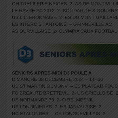
OH TREFILERIE NEIGES 2- AS DE MONTIVILL
LE HAVRE FC 2012 2- SOLIDARITE S GOURNA
US LILLEBONNAISE 2- ES DU MONT GAILLAR
ES INTERC ST ANTOINE – GAINNEVILLE AC
AS OURVILLAISE 2- OLYMPIA’CAUX FOOTBAL
SENIORS APRES-MIDI D3 POULE A
DIMANCHE 08 DÉCEMBRE 2024 – 14H30
US ST MARTIN OSMONV – ES PLATEAU FOUC
FC BREAUTE BRETTEVIL 2- US CRIELLOISE 
US NORMANDE 76 2- O BELMESNIL
US LONDINIERES 2- ES JANVALAISE 2
RC ETALONDES – CA LONGUEVILLAIS 2