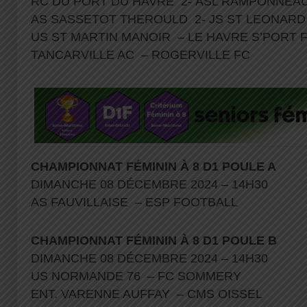
RC DU PORT DU HAVRE 2- ASL RAMPONNEA
AS SASSETOT THEROULD 2- JS ST LEONARD
US ST MARTIN MANOIR – LE HAVRE S’PORT
TANCARVILLE AC – ROGERVILLE FC
CHAMPIONNAT FÉMININ À 8 D1
POULE A
DIMANCHE 08 DÉCEMBRE 2024 – 14H30
AS FAUVILLAISE – ESP FOOTBALL
CHAMPIONNAT FÉMININ À 8 D1
POULE B
DIMANCHE 08 DÉCEMBRE 2024 – 14H30
US NORMANDE 76 – FC SOMMERY
ENT. VARENNE AUFFAY – CMS OISSEL