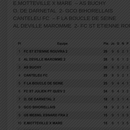
E.MOTTEVILLE X MARE – AS BUCHY
O. DE DARNETAL 2- GCO BIHORELLAIS
CANTELEU FC – F LA BOUCLE DE SEINE
AL DEVILLE MAROMME 2- FC ST ETIENNE R