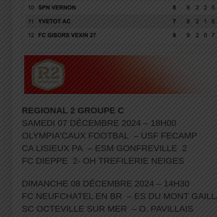
REGIONAL
2 GROUPE C
SAMEDI 07 DÉCEMBRE 2024 – 18H00
OLYMPIA’CAUX FOOTBAL – USF FECAMP
CA LISIEUX PA – ESM GONFREVILLE 2
FC DIEPPE 2- OH TREFILERIE NEIGES
DIMANCHE 08 DÉCEMBRE 2024 – 14H30
FC NEUFCHATEL EN BR – ES DU MONT GAIL
SC OCTEVILLE SUR MER – O. PAVILLAIS