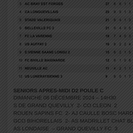
SENIORS APRES-MIDI D2 POULE C
DIMANCHE 08 DÉCEMBRE 2024 – 14H30
S DE GRAND QUEVILLY 2- CO CLEON 2
ROUEN SAPINS FC 2- AJ CAULLE BOSC HA
GCO BIHORELLAIS 2- AS MADRILLET CHAT B
AS LONDAISE – GRAND QUEVILLY FC 3