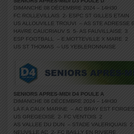
SENIORS APRES-MIDI D3 POULE D
DIMANCHE 08 DÉCEMBRE 2024 – 14H30
FC ROLLEVILLAIS 2- ESPC ST GILLES ETAIN
US ALLOUVILLE TROUVI – AS STE ADRESSE 
HAVRE CAUCRIAUV S 5- AS FAUVILLAISE 3
ESP FOOTBALL – E.MOTTEVILLE X MARE 2
US ST THOMAS – US YEBLERONNAISE
SENIORS APRES-MIDI D4 POULE A
DIMANCHE 08 DÉCEMBRE 2024 – 14H30
LA F.A CAUX MARINE – AC BRAY EST FORGE
US GREGEOISE 2- FC VENTOIS 2
AS VALLEE DU DUN – STADE VALERIQUAIS 
NEUVILLE AC 2- FC BAILLY EN RIVIERE