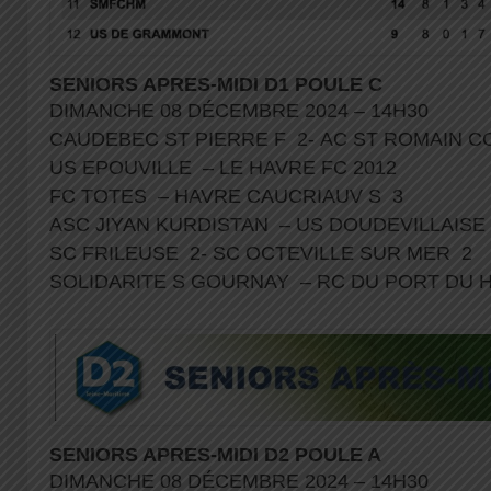
SENIORS APRES-MIDI D1 POULE C
DIMANCHE 08 DÉCEMBRE 2024 – 14H30
CAUDEBEC ST PIERRE F 2- AC ST ROMAIN
US EPOUVILLE – LE HAVRE FC 2012
FC TOTES – HAVRE CAUCRIAUV S 3
ASC JIYAN KURDISTAN – US DOUDEVILLAIS
SC FRILEUSE 2- SC OCTEVILLE SUR MER 2
SOLIDARITE S GOURNAY – RC DU PORT DU
SENIORS APRES-MIDI D2 POULE A
DIMANCHE 08 DÉCEMBRE 2024 – 14H30