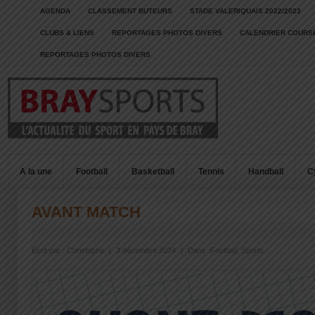
AGENDA
CLASSEMENT BUTEURS
STADE VALERIQUAIS 2022/2023
CLUBS & LIENS
REPORTAGES PHOTOS DIVERS
CALENDRIER COURSE
REPORTAGES PHOTOS DIVERS
A la une
Football
Basketball
Tennis
Handball
C
AVANT MATCH
Écrit par :
Christophe
|
3 décembre 2024
|
Dans :
Football
,
Sports