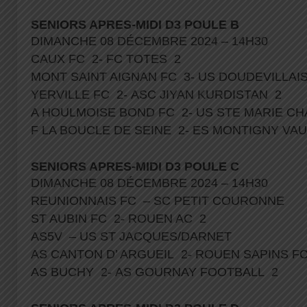
SENIORS APRES-MIDI D3 POULE B
DIMANCHE 08 DÉCEMBRE 2024 – 14H30
CAUX FC 2- FC TOTES 2
MONT SAINT AIGNAN FC 3- US DOUDEVILLAI
YERVILLE FC 2- ASC JIYAN KURDISTAN 2
A HOULMOISE BOND FC 2- US STE MARIE 
F LA BOUCLE DE SEINE 2- ES MONTIGNY V
SENIORS APRES-MIDI D3 POULE C
DIMANCHE 08 DÉCEMBRE 2024 – 14H30
REUNIONNAIS FC – SC PETIT COURONNE
ST AUBIN FC 2- ROUEN AC 2
AS5V – US ST JACQUES/DARNET
AS CANTON D’ ARGUEIL 2- ROUEN SAPINS F
AS BUCHY 2- AS GOURNAY FOOTBALL 2