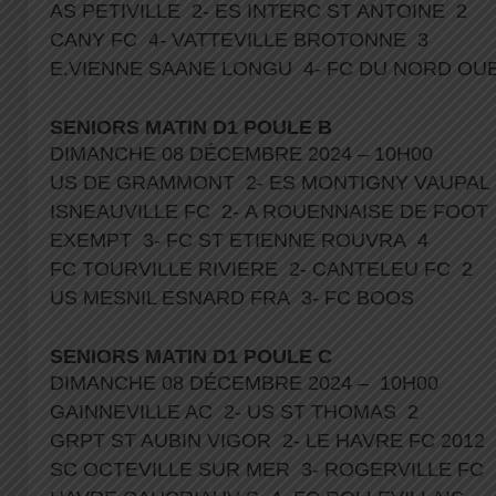
AS PETIVILLE 2- ES INTERC ST ANTOINE 2
CANY FC 4- VATTEVILLE BROTONNE 3
E.VIENNE SAANE LONGU 4- FC DU NORD OU
SENIORS MATIN D1 POULE B
DIMANCHE 08 DÉCEMBRE 2024 – 10H00
US DE GRAMMONT 2- ES MONTIGNY VAUPAL
ISNEAUVILLE FC 2- A ROUENNAISE DE FOO
EXEMPT 3- FC ST ETIENNE ROUVRA 4
FC TOURVILLE RIVIERE 2- CANTELEU FC 2
US MESNIL ESNARD FRA 3- FC BOOS
SENIORS MATIN D1 POULE C
DIMANCHE 08 DÉCEMBRE 2024 – 10H00
GAINNEVILLE AC 2- US ST THOMAS 2
GRPT ST AUBIN VIGOR 2- LE HAVRE FC 2012 
SC OCTEVILLE SUR MER 3- ROGERVILLE FC