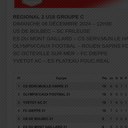
REGIONAL 2 U18 GROUPE C
DIMANCHE 08 DÉCEMBRE 2024 – 12H30
US DE BOLBEC – SC FRILEUSE
ES DU MONT GAILLARD – CS SERV.MUN.LE 
OLYMPIA’CAUX FOOTBAL – ROUEN SAPINS 
SC OCTEVILLE SUR MER – FC DIEPPE
YVETOT AC – ES PLATEAU FOUC.REAL