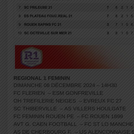
REGIONAL 1 FEMININ
DIMANCHE 08 DÉCEMBRE 2024 – 14H30
FC FLERIEN – ESM GONFREVILLE
OH TREFILERIE NEIGES – EVREUX FC 27
SC THIBERVILLE – AS VILLERS HOULGATE
FC FEMININ ROUEN PE – FC ROUEN 1899
AVT G. CAEN FOOTBALL – FC ST LO MANCH
AS DE CHERBOURG F. – US ALENCONNAISE