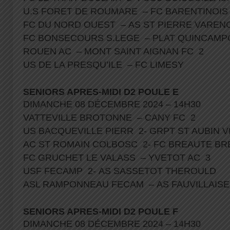
U.S FORET DE ROUMARE – FC BARENTINOIS
FC DU NORD OUEST – AS ST PIERRE VARE
FC BONSECOURS S.LEGE – PLAT QUINCAMP
ROUEN AC – MONT SAINT AIGNAN FC 2
US DE LA PRESQU’ILE – FC LIMESY
SENIORS APRES-MIDI D2 POULE E
DIMANCHE 08 DÉCEMBRE 2024 – 14H30
VATTEVILLE BROTONNE – CANY FC 2
US BACQUEVILLE PIERR 2- GRPT ST AUBIN 
AC ST ROMAIN COLBOSC 2- FC BREAUTE B
FC GRUCHET LE VALASS – YVETOT AC 3
USF FECAMP 2- AS SASSETOT THEROULD
ASL RAMPONNEAU FECAM – AS FAUVILLAIS
SENIORS APRES-MIDI D2 POULE F
DIMANCHE 08 DÉCEMBRE 2024 – 14H30