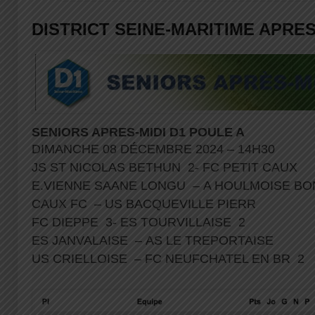
DISTRICT SEINE-MARITIME APRES
SENIORS APRES-MIDI D1 POULE A
DIMANCHE 08 DÉCEMBRE 2024 – 14H30
JS ST NICOLAS BETHUN 2- FC PETIT CAUX
E.VIENNE SAANE LONGU – A HOULMOISE B
CAUX FC – US BACQUEVILLE PIERR
FC DIEPPE 3- ES TOURVILLAISE 2
ES JANVALAISE – AS LE TREPORTAISE
US CRIELLOISE – FC NEUFCHATEL EN BR 2