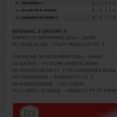
REGIONAL 3 GROUPE H
SAMEDI 07 DÉCEMBRE 2024 – 18H00
FC SEINE EURE – PACY MENILLES RC 2
DIMANCHE 08 DÉCEMBRE 2024 – 14H30
US GASNY – FC EURE MADRIE SEINE
FC GISORS VEXIN 27 2- FC GARENNES BUEI
US CONCHOISE – EVREUX FC 27 2
AS ANDRESIENNE – CO CLEON
FC ILLIERS L’EVEQUE – ROMILLY PT ST PIE