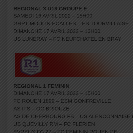
REGIONAL 3 U18 GROUPE E
SAMEDI 16 AVRIL 2022 – 15H00
GRPT MOULIN ECALLES – ES TOURVILLAISE
DIMANCHE 17 AVRIL 2022 – 13H00
US LUNERAY – FC NEUFCHATEL EN BRAY
REGIONAL 1 FEMININ
DIMANCHE 17 AVRIL 2022 – 15H00
FC ROUEN 1899 – ESM GONFREVILLE
AS IFS – OC BRIOUZE
AS DE CHERBOURG FB – US ALENCONNAISE 
US QUEVILLY RM – FC FLERIEN
EVREUX FC 27 – FC FEMININ ROUEN PE