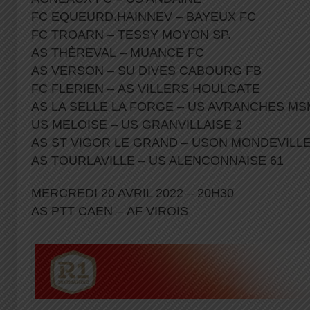
FC EQUEURD.HAINNEV – BAYEUX FC
FC TROARN – TESSY MOYON SP.
AS THÈREVAL – MUANCE FC
AS VERSON – SU DIVES CABOURG FB
FC FLERIEN – AS VILLERS HOULGATE
AS LA SELLE LA FORGE – US AVRANCHES MS
US MELOISE – US GRANVILLAISE 2
AS ST VIGOR LE GRAND – USON MONDEVILL
AS TOURLAVILLE – US ALENCONNAISE 61
MERCREDI 20 AVRIL 2022 – 20H30
AS PTT CAEN – AF VIROIS