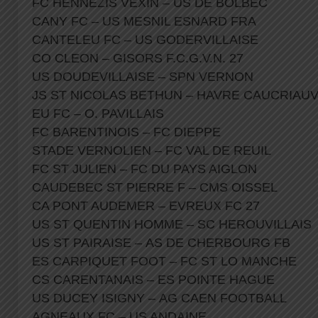
FC HENNEZIS VEXIN – US DE BOLBEC
CANY FC – US MESNIL ESNARD FRA
CANTELEU FC – US GODERVILLAISE
CO CLEON – GISORS F.C.G.V.N. 27
US DOUDEVILLAISE – SPN VERNON
JS ST NICOLAS BETHUN – HAVRE CAUCRIAU
EU FC – O. PAVILLAIS
FC BARENTINOIS – FC DIEPPE
STADE VERNOLIEN – FC VAL DE REUIL
FC ST JULIEN – FC DU PAYS AIGLON
CAUDEBEC ST PIERRE F – CMS OISSEL
CA PONT AUDEMER – EVREUX FC 27
US ST QUENTIN HOMME – SC HEROUVILLAIS
US ST PAIRAISE – AS DE CHERBOURG FB
ES CARPIQUET FOOT – FC ST LO MANCHE
CS CARENTANAIS – ES POINTE HAGUE
US DUCEY ISIGNY – AG CAEN FOOTBALL
AGNEAUX FC – US ANDAINE