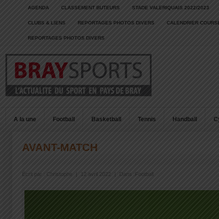
AGENDA
CLASSEMENT BUTEURS
STADE VALERIQUAIS 2022/2023
CLUBS & LIENS
REPORTAGES PHOTOS DIVERS
CALENDRIER COURSE
REPORTAGES PHOTOS DIVERS
A la une
Football
Basketball
Tennis
Handball
C
AVANT-MATCH
Écrit par :
Christophe
|
12 avril 2022
|
Dans :
Football