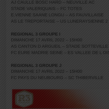
AJ CAULLE BOSC HARD – NEUVILLE AC
STADE VALERIQUAIS – FC TOTES
E.VIENNE SAANE LONGU – AS FAUVILLAISE
AS LE TREPORTAISE – US LUNERAYSIENNE 2
REGIONAL 3 GROUPE I
DIMANCHE 17 AVRIL 2022 – 15H00
AS CANTON D ARGUEIL – STADE SOTTEVILLE
FC EURE MADRIE SEINE – ES VALLEE DE L O
REGIONAL 3 GROUPE J
DIMANCHE 17 AVRIL 2022 – 15H00
FC PAYS DU NEUBOURG – SC THIBERVILLE