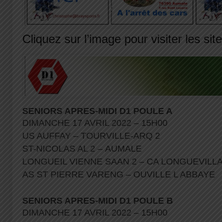
Cliquez sur l’image pour visiter les sit
SENIORS APRES-MIDI D1 POULE A
DIMANCHE 17 AVRIL 2022 – 15H00
US AUFFAY – TOURVILLE-ARQ 2
ST-NICOLAS AL 2 – AUMALE
LONGUEIL VIENNE SAAN 2 – CA LONGUEVILL
AS ST PIERRE VARENG – OUVILLE L ABBAYE
SENIORS APRES-MIDI D1 POULE B
DIMANCHE 17 AVRIL 2022 – 15H00