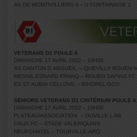
AS DE MONTIVILLIERS 4 – U FONTAINAISE 2
VETERANS D1 POULE A
DIMANCHE 17 AVRIL 2022 – 10H00
AS CANTON D ARGUEIL – QUEVILLY ROUEN 
MESNIL ESNARD FRANQ – ROUEN SAPINS FC
ES ST AUBIN CELLOVIL – BIHOREL GCO
SENIORS VETERANS D1 CRITÉRIUM POULE A
DIMANCHE 17 AVRIL 2022 – 10H00
PLATEAU/ASSOCIATION – OUVILLE L AB.
CAUX FC – STADE VALERIQUAIS
NEUFCHATEL – TOURVILLE-ARQ