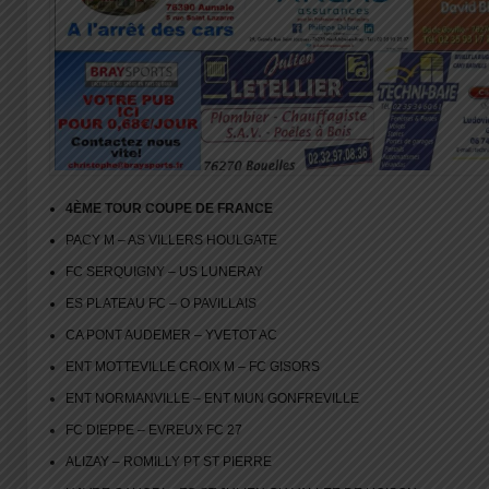
4ÈME TOUR COUPE DE FRANCE
PACY M – AS VILLERS HOULGATE
FC SERQUIGNY – US LUNERAY
ES PLATEAU FC – O PAVILLAIS
CA PONT AUDEMER – YVETOT AC
ENT MOTTEVILLE CROIX M – FC GISORS
ENT NORMANVILLE – ENT MUN GONFREVILLE
FC DIEPPE – EVREUX FC 27
ALIZAY – ROMILLY PT ST PIERRE