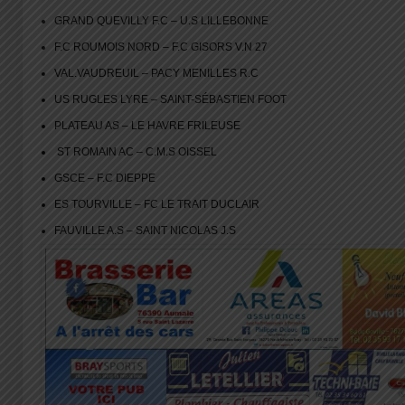
GRAND QUEVILLY F.C – U.S LILLEBONNE
F.C ROUMOIS NORD – F.C GISORS V.N 27
VAL.VAUDREUIL – PACY MENILLES R.C
US RUGLES LYRE – SAINT-SÉBASTIEN FOOT
PLATEAU AS – LE HAVRE FRILEUSE
ST ROMAIN AC – C.M.S OISSEL
GSCE – F.C DIEPPE
ES TOURVILLE – FC LE TRAIT DUCLAIR
FAUVILLE A.S – SAINT NICOLAS J.S