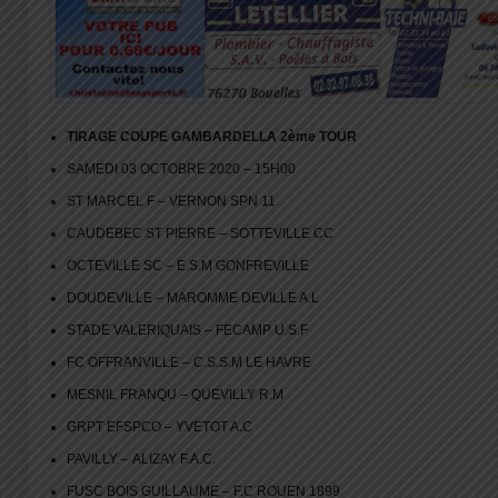
TIRAGE COUPE GAMBARDELLA 2ème TOUR
SAMEDI 03 OCTOBRE 2020 – 15H00
ST MARCEL F – VERNON SPN 11
CAUDEBEC ST PIERRE – SOTTEVILLE CC
OCTEVILLE SC – E.S.M GONFREVILLE
DOUDEVILLE – MAROMME DEVILLE A.L
STADE VALERIQUAIS – FECAMP U.S.F
FC OFFRANVILLE – C.S.S.M LE HAVRE
MESNIL FRANQU – QUEVILLY R.M
GRPT EFSPCO – YVETOT A.C
PAVILLY – ALIZAY F.A.C.
FUSC BOIS GUILLAUME – F.C ROUEN 1899