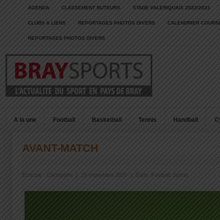
AGENDA
CLASSEMENT BUTEURS
STADE VALERIQUAIS 2022/2023
CLUBS & LIENS
REPORTAGES PHOTOS DIVERS
CALENDRIER COURSE
REPORTAGES PHOTOS DIVERS
A la une
Football
Basketball
Tennis
Handball
C
AVANT-MATCH
Écrit par :
Christophe
|
29 septembre 2020
|
Dans :
Football
,
Sports