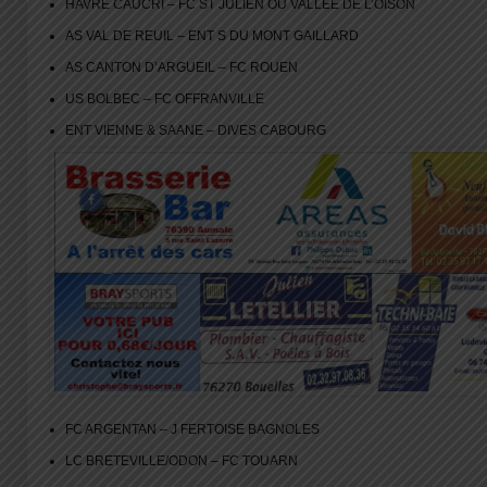
HAVRE CAUCRI – FC ST JULIEN OU VALLEE DE L’OISON
AS VAL DE REUIL – ENT S DU MONT GAILLARD
AS CANTON D’ARGUEIL – FC ROUEN
US BOLBEC – FC OFFRANVILLE
ENT VIENNE & SAANE – DIVES CABOURG
FC ARGENTAN – J FERTOISE BAGNOLES
LC BRETEVILLE/ODON – FC TOUARN