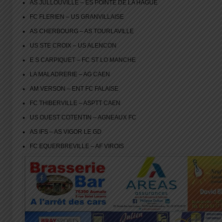
AS JULLOUVILLE – ES POINTE DE LA HAGUE
FC FLERIEN – US GRANVILLAISE
AS CHERBOURG – AS TOURLAVILLE
US STE CROIX – US ALENCON
E S CARPIQUET – FC ST LO MANCHE
LA MALADRERIE – AG CAEN
AM VERSON – ENT FC FALAISE
FC THIBERVILLE – ASPTT CAEN
US OUEST COTENTIN – AGNEAUX FC
AS IFS – AS VIGOR LE GD
FC EQUERBREVILLE – AF VIROIS