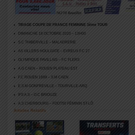
TIRAGE COUPE DE FRANCE FEMININE 3ème TOUR
DIMANCHE 18 OCTOBRE 2020 – 13H00
S.C THIBERVILLE – MALADRERIE
AS VILLERS HOULGATE – EVREUX F.C 27
OLYMPIQUE PAVILLAIS – F.C FLERS
A.G CAEN – ROUEN PLATEAU EST
F.C ROUEN 1899 – S.M CAEN
E.S.M GONFREVILLE – TOURVILLE-ARQ
IFS A.S – O.C BRIOUZE
A.S CHERBOURG – FOOT50 FÉMININ ST-LÔ
Articles Relatifs