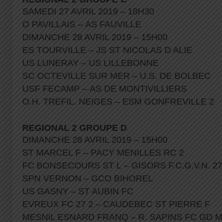
SAMEDI 27 AVRIL 2019 – 18H30
O PAVILLAIS – AS FAUVILLE
DIMANCHE 28 AVRIL 2019 – 15H00
ES TOURVILLE – JS ST NICOLAS D ALIE
US LUNERAY – US LILLEBONNE
SC OCTEVILLE SUR MER – U.S. DE BOLBEC
USF FECAMP – AS DE MONTIVILLIERS
O.H. TREFIL. NEIGES – ESM GONFREVILLE 2
REGIONAL 2 GROUPE D
DIMANCHE 28 AVRIL 2019 – 15H00
ST MARCEL F – PACY MENILLES RC 2
FC BONSECOURS ST L – GISORS F.C.G.V.N. 2
SPN VERNON – GCO BIHOREL
US GASNY – ST AUBIN FC
EVREUX FC 27 2 – CAUDEBEC ST PIERRE F
MESNIL ESNARD FRANQ – R. SAPINS FC GD