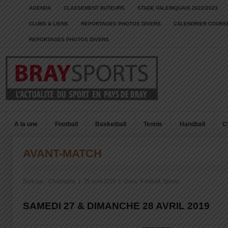
AGENDA
CLASSEMENT BUTEURS
STADE VALERIQUAIS 2022/2023
CLUBS & LIENS
REPORTAGES PHOTOS DIVERS
CALENDRIER COURSE
REPORTAGES PHOTOS DIVERS
A la une
Football
Basketball
Tennis
Handball
C
AVANT-MATCH
Écrit par :
Christophe
|
25 avril 2019
|
Dans :
Football
,
Sports
SAMEDI 27 & DIMANCHE 28 AVRIL 2019