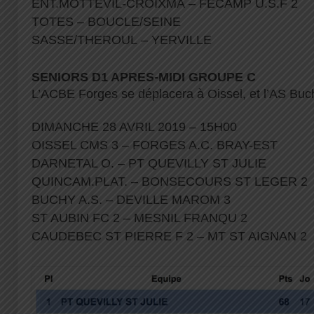
ENT.MOTTEVIL-CROIXMA – FECAMP U.S.F 2
TOTES – BOUCLE/SEINE
SASSE/THEROUL – YERVILLE
SENIORS D1 APRES-MIDI GROUPE C
L’ACBE Forges se déplacera à Oissel, et l’AS Buch
DIMANCHE 28 AVRIL 2019 – 15H00
OISSEL CMS 3 – FORGES A.C. BRAY-EST
DARNETAL O. – PT QUEVILLY ST JULIE
QUINCAM.PLAT. – BONSECOURS ST LEGER 2
BUCHY A.S. – DEVILLE MAROM 3
ST AUBIN FC 2 – MESNIL FRANQU 2
CAUDEBEC ST PIERRE F 2 – MT ST AIGNAN 2