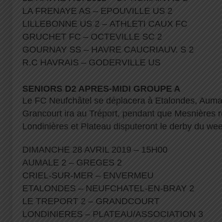
LA FRENAYE AS – EPOUVILLE US 2
LILLEBONNE US 2 – ATHLETI CAUX FC
GRUCHET FC – OCTEVILLE SC 2
GOURNAY SS – HAVRE CAUCRIAUV. S 2
R.C HAVRAIS – GODERVILLE US
SENIORS D2 APRES-MIDI GROUPE A
Le FC Neufchâtel se déplacera à Etalondes, Auma
Grancourt ira au Tréport, pendant que Mesnières r
Londinières et Plateau disputeront le derby du we
DIMANCHE 28 AVRIL 2019 – 15H00
AUMALE 2 – GREGES 2
CRIEL-SUR-MER – ENVERMEU
ETALONDES – NEUFCHATEL-EN-BRAY 2
LE TREPORT 2 – GRANDCOURT
LONDINIERES – PLATEAU/ASSOCIATION 3