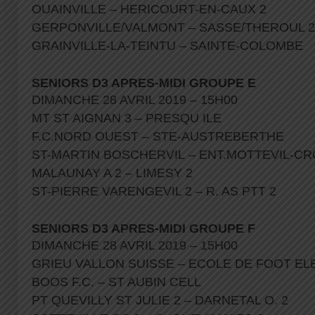
OUAINVILLE – HERICOURT-EN-CAUX 2
GERPONVILLE/VALMONT – SASSE/THEROUL 
GRAINVILLE-LA-TEINTU – SAINTE-COLOMBE
SENIORS D3 APRES-MIDI GROUPE E
DIMANCHE 28 AVRIL 2019 – 15H00
MT ST AIGNAN 3 – PRESQU ILE
F.C.NORD OUEST – STE-AUSTREBERTHE
ST-MARTIN BOSCHERVIL – ENT.MOTTEVIL-CR
MALAUNAY A 2 – LIMESY 2
ST-PIERRE VARENGEVIL 2 – R. AS PTT 2
SENIORS D3 APRES-MIDI GROUPE F
DIMANCHE 28 AVRIL 2019 – 15H00
GRIEU VALLON SUISSE – ECOLE DE FOOT EL
BOOS F.C. – ST AUBIN CELL
PT QUEVILLY ST JULIE 2 – DARNETAL O. 2