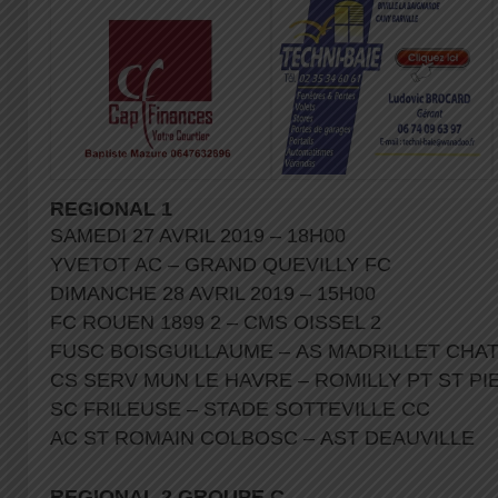
REGIONAL 1
SAMEDI 27 AVRIL 2019 – 18H00
YVETOT AC – GRAND QUEVILLY FC
DIMANCHE 28 AVRIL 2019 – 15H00
FC ROUEN 1899 2 – CMS OISSEL 2
FUSC BOISGUILLAUME – AS MADRILLET CHA
CS SERV MUN LE HAVRE – ROMILLY PT ST P
SC FRILEUSE – STADE SOTTEVILLE CC
AC ST ROMAIN COLBOSC – AST DEAUVILLE
REGIONAL 2 GROUPE C