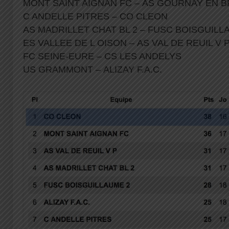
MONT SAINT AIGNAN FC – AS GOURNAY EN 
C ANDELLE PITRES – CO CLEON
AS MADRILLET CHAT BL 2 – FUSC BOISGUILL
ES VALLEE DE L OISON – AS VAL DE REUIL V
FC SEINE-EURE – CS LES ANDELYS
US GRAMMONT – ALIZAY F.A.C.