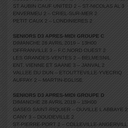
ST AUBIN CAUF UNITED 2 – ST-NICOLAS AL 3
ENVERMEU 2 – CRIEL-SUR-MER 2
PETIT CAUX 2 – LONDINIERES 2
SENIORS D3 APRES-MIDI GROUPE C
DIMANCHE 28 AVRIL 2019 – 13H00
OFFRANVILLE 3 – F.C.NORD OUEST 2
LES GRANDES-VENTES 2 – BELMESNIL
ENT. VIENNE ET SAANE 3 – JANVAL 2
VALLEE DU DUN – ETOUTTEVILLE-YVECRIQ
AUFFAY 2 – MARTIN-EGLISE
SENIORS D3 APRES-MIDI GROUPE D
DIMANCHE 28 AVRIL 2019 – 15H00
GASEG SAINT-RIQUIER – OUVILLE L ABBAYE 
CANY 3 – DOUDEVILLE 2
ST-PIERRE-PORT 2 – COLLEVILLE-ANGERVIL