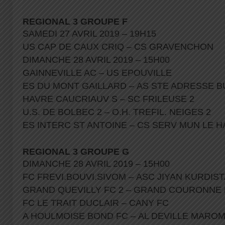
REGIONAL 3 GROUPE F
SAMEDI 27 AVRIL 2019 – 19H15
US CAP DE CAUX CRIQ – CS GRAVENCHON
DIMANCHE 28 AVRIL 2019 – 15H00
GAINNEVILLE AC – US EPOUVILLE
ES DU MONT GAILLARD – AS STE ADRESSE 
HAVRE CAUCRIAUV S – SC FRILEUSE 2
U.S. DE BOLBEC 2 – O.H. TREFIL. NEIGES 2
ES INTERC ST ANTOINE – CS SERV MUN LE 
REGIONAL 3 GROUPE G
DIMANCHE 28 AVRIL 2019 – 15H00
FC FREVI.BOUVI.SIVOM – ASC JIYAN KURDIS
GRAND QUEVILLY FC 2 – GRAND COURONNE
FC LE TRAIT DUCLAIR – CANY FC
A HOULMOISE BOND FC – AL DEVILLE MARO