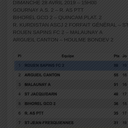
DIMANCHE 28 AVRIL 2019 – 15H00
GOURNAY A.S. 2 – R. AS PTT
BIHOREL GCO 2 – QUINCAM.PLAT. 2
R. KURDISTAN ASCJ 2 FORFAIT GÉNÉRAL – 
ROUEN SAPINS FC 2 – MALAUNAY A
ARGUEIL CANTON – HOULME BONDEV 2