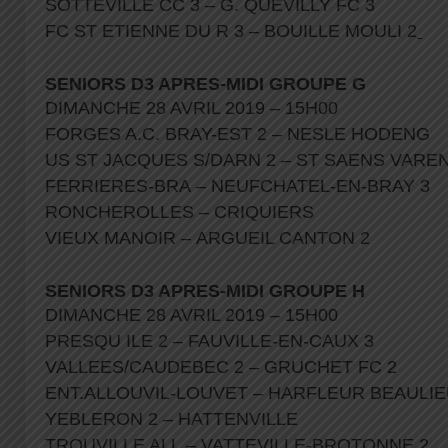
SOTTEVILLE CC 3 – G. QUEVILLY FC 3
FC ST ETIENNE DU R 3 – BOUILLE MOULI 2
SENIORS D3 APRES-MIDI GROUPE G
DIMANCHE 28 AVRIL 2019 – 15H00
FORGES A.C. BRAY-EST 2 – NESLE HODENG
US ST JACQUES S/DARN 2 – ST SAENS VAR
FERRIERES-BRA – NEUFCHATEL-EN-BRAY 3
RONCHEROLLES – CRIQUIERS
VIEUX MANOIR – ARGUEIL CANTON 2
SENIORS D3 APRES-MIDI GROUPE H
DIMANCHE 28 AVRIL 2019 – 15H00
PRESQU ILE 2 – FAUVILLE-EN-CAUX 3
VALLEES/CAUDEBEC 2 – GRUCHET FC 2
ENT.ALLOUVIL-LOUVET – HARFLEUR BEAULIE
YEBLERON 2 – HATTENVILLE
TROUVILLE ALL – VATTEVILLE-BROTONNE 2