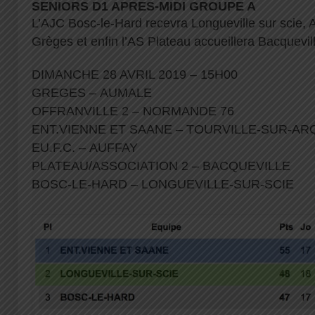
SENIORS D1 APRES-MIDI GROUPE A
L’AJC Bosc-le-Hard recevra Longueville sur scie,
Grèges et enfin l’AS Plateau accueillera Bacquevil
DIMANCHE 28 AVRIL 2019 – 15H00
GREGES – AUMALE
OFFRANVILLE 2 – NORMANDE 76
ENT.VIENNE ET SAANE – TOURVILLE-SUR-AR
EU.F.C. – AUFFAY
PLATEAU/ASSOCIATION 2 – BACQUEVILLE
BOSC-LE-HARD – LONGUEVILLE-SUR-SCIE