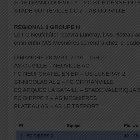
S DE GRAND QUEVILLY – FC ST ETIENNE DU 
STADE SOTTEVILLE CC 2 – AS OURVILLE
REGIONAL 3 GROUPE H
Le FC Neufchâtel recevra Luneray, l’AS Plateau acc
enfin enfin l’AS Mesnières se rendra chez le leade
DIMANCHE 28 AVRIL 2019 – 15H00
AS OUVILLE – NEUVILLE AC
FC NEUFCHATEL EN BR – US LUNERAY 2
ST-NICOLAS AL 2 – FC OFFRANVILLE
ES ARQUES LA BATAILL – STADE VALERIQUA
FC DIEPPE 2 – AS MESNIERES
PLATEAU AS – AS LE TREPORT