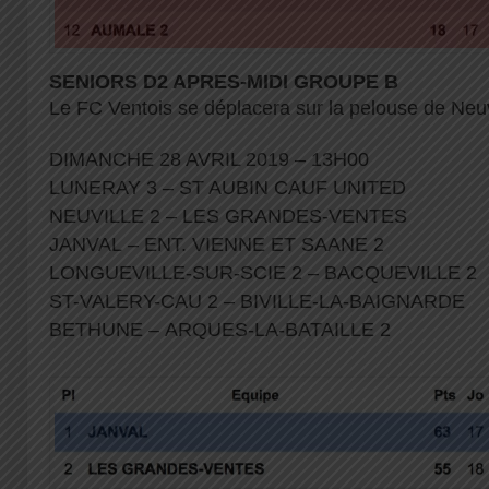
SENIORS D2 APRES-MIDI GROUPE B
Le FC Ventois se déplacera sur la pelouse de Neuv
DIMANCHE 28 AVRIL 2019 – 13H00
LUNERAY 3 – ST AUBIN CAUF UNITED
NEUVILLE 2 – LES GRANDES-VENTES
JANVAL – ENT. VIENNE ET SAANE 2
LONGUEVILLE-SUR-SCIE 2 – BACQUEVILLE 2
ST-VALERY-CAU 2 – BIVILLE-LA-BAIGNARDE
BETHUNE – ARQUES-LA-BATAILLE 2