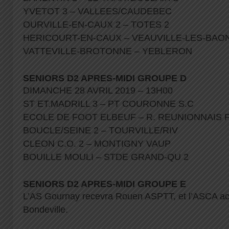
YVETOT 3 – VALLEES/CAUDEBEC
OURVILLE-EN-CAUX 2 – TOTES 2
HERICOURT-EN-CAUX – VEAUVILLE-LES-BA
VATTEVILLE-BROTONNE – YEBLERON
SENIORS D2 APRES-MIDI GROUPE D
DIMANCHE 28 AVRIL 2019 – 13H00
ST ET.MADRILL 3 – PT COURONNE S.C
ECOLE DE FOOT ELBEUF – R. REUNIONNAIS 
BOUCLE/SEINE 2 – TOURVILLE/RIV
CLEON C.O. 2 – MONTIGNY VAUP
BOUILLE MOULI – STDE GRAND-QU 2
SENIORS D2 APRES-MIDI GROUPE E
L’AS Gournay recevra Rouen ASPTT, et l’ASCA acc
Bondeville.