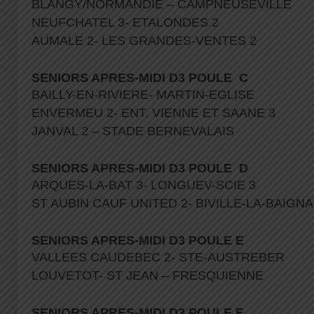
BLANGY/NORMANDIE – CAMPNEUSEVILLE
NEUFCHATEL 3- ETALONDES 2
AUMALE 2- LES GRANDES-VENTES 2
SENIORS APRES-MIDI D3 POULE C
BAILLY-EN-RIVIERE- MARTIN-EGLISE
ENVERMEU 2- ENT. VIENNE ET SAANE 3
JANVAL 2 – STADE BERNEVALAIS
SENIORS APRES-MIDI D3 POULE D
ARQUES-LA-BAT 3- LONGUEV-SCIE 3
ST AUBIN CAUF UNITED 2- BIVILLE-LA-BAIGN
SENIORS APRES-MIDI D3 POULE E
VALLEES CAUDEBEC 2- STE-AUSTREBER
LOUVETOT- ST JEAN – FRESQUIENNE
SENIORS APRES-MIDI D3 POULE F