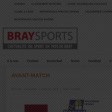
AGENDA
CLASSEMENT BUTEURS
STADE VALERIQUAIS 2022/2023
CLUBS & LIENS
REPORTAGES PHOTOS DIVERS
CALENDRIER COURSE
REPORTAGES PHOTOS DIVERS
A la une
Football
Basketball
Tennis
Handball
C
AVANT-MATCH
Écrit par :
Christophe
|
9 janvier 2018
|
Dans :
Football