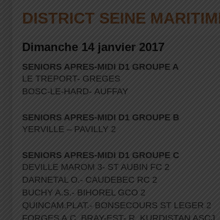
DISTRICT SEINE MARITIM
Dimanche 14 janvier 2017
SENIORS APRES-MIDI D1 GROUPE A
LE TREPORT- GREGES
BOSC-LE-HARD- AUFFAY
SENIORS APRES-MIDI D1 GROUPE B
YERVILLE – PAVILLY 2
SENIORS APRES-MIDI D1 GROUPE C
DEVILLE MAROM 3- ST AUBIN FC 2
DARNETAL O.- CAUDEBEC RC 2
BUCHY A.S.- BIHOREL GCO 2
QUINCAM.PLAT.- BONSECOURS ST LEGER 2
FORGES A.C. BRAY-EST- R. KURDISTAN ASCJ