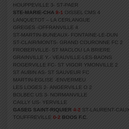
HOUPPEVILLE 3- ST-PAER
STE-MARIE-CHA
8-1
OISSEL CMS 4
LANQUETOT – LA CERLANGUE
GREGES -OFFRANVILLE 4
ST-MARTIN-BUNEAUX- FONTAINE-LE-DUN
ST-CLAIR/MONTS- GRAND COURONNE FC 2
FROBERVILLE- ST MACLOU LA BRIERE
GRAINVILLE Y.- VEAUVILLE-LES-BAONS
ROGERVILLE FC- ST VIGOR YMONVILLE 2
ST AUBIN AS- ST SAUVEUR FC
MARTIN-EGLISE -ENVERMEU
LES LOGES 2- ANGERVILLE O 2
BOLBEC US 3- NORMANVILLE
CAILLY US- YERVILLE
GASEG SAINT-RIQUIER
4-2
ST-LAURENT-CAU
TOUFFREVILLE
0-2
BOOS F.C
.