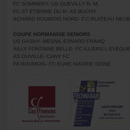
FC SOMMERY- US QUEVILLY R. M.
FC ST ETIENNE DU R- AS BUCHY
ACHARD ROUMOIS NORD- F.C.PLATEAU NEU
COUPE NORMANDIE SENIORS
US GASNY- MESNIL ESNARD FRANQ
AILLY FONTAINE BELLE- FC ILLIERS L EVEQU
AS OUVILLE- CANY FC
FA ROUMOIS- FC EURE MADRIE SEINE