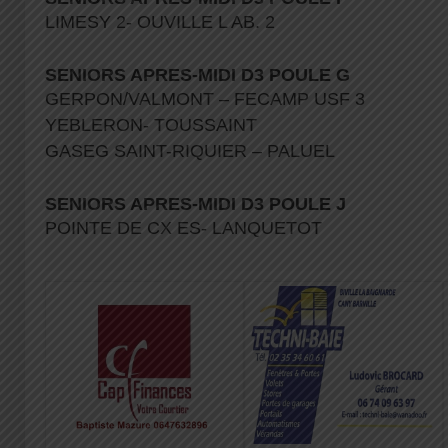
LIMESY 2- OUVILLE L AB. 2
SENIORS APRES-MIDI D3 POULE G
GERPON/VALMONT – FECAMP USF 3
YEBLERON- TOUSSAINT
GASEG SAINT-RIQUIER – PALUEL
SENIORS APRES-MIDI D3 POULE J
POINTE DE CX ES- LANQUETOT