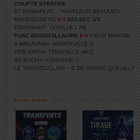
COUPTE STRAPPE
ST ROMAIN AC – HARFLEUR BEAULIEU
MANEGLISE FC
0-3
BOLBEC US
TOUSSAINT- OUVILLE L AB.
FUSC BOISGUILLAUME
6-0
VIEUX MANOIR
A MALAUNAY- ANGERVILLE O
YEBLERON- TOURVILLE-ARQ
AS BUCHY- FONTAINE U.
LE TRAIT/DUCLAIR – S DE GRAND QUEVILLY
Articles Relatifs