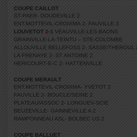
COUPE CAILLOT
ST-PAER- DOUDEVILLE 2
ENT.MOTTEVIL-CROIXMA 2- FAUVILLE 3
LOUVETOT
2-1
VEAUVILLE-LES-BAONS
GRAINVILLE-LA-TEINTU – STE-COLOMBE
ALLOUVILLE BELLEFOSS 2- SASSE/THEROUL 
LA FRENAYE 2- ST ANTOINE 2
HERICOURT-E-C 2- HATTENVILLE
COUPE MERAULT
ENT.MOTTEVIL-CROIXMA- YVETOT 2
FAUVILLE 2- BOUCLE/SEINE 2
PLATEAU/ASSOC 2- LONGUEV-SCIE
BEUZEVILLE- GAINNEVILLE A 2
RAMPONNEAU ASL- BOLBEC US 2
COUPE BALLUET