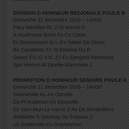
DIVISION D HONNEUR REGIONALE POULE B
Dimanche 11 decembre 2016 – 14H30
Pacy Menilles Rc 2-St Marcel F
A Houlmoise Bond Fc-Co Cleon
Fc Bonsecours St L-Es Vallee De Oison
Rc Caudebec-Fc St Etienne Du R
Gisors F.C.G.V.N. 27-Fc Epegard Neubourg
Spn Vernon-Al Deville Maromme 2
PROMOTION D HONNEUR SENIORS POULE A
Dimanche 11 decembre 2016 – 14H30
Gainneville Ac-As Ourville
Ca Pt Audemer-Us Epouville
Cs Serv Mun Le Havre 2-As De Montivilliers
Solidarite S Gournay-Sc Frileuse 2
Us Goderville-Cs Gravenchon