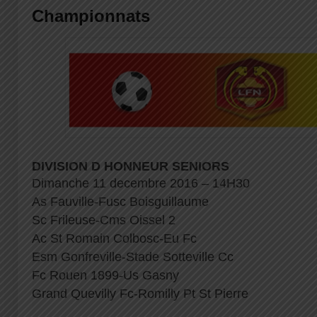
Championnats
DIVISION D HONNEUR SENIORS
Dimanche 11 decembre 2016 – 14H30
As Fauville-Fusc Boisguillaume
Sc Frileuse-Cms Oissel 2
Ac St Romain Colbosc-Eu Fc
Esm Gonfreville-Stade Sotteville Cc
Fc Rouen 1899-Us Gasny
Grand Quevilly Fc-Romilly Pt St Pierre