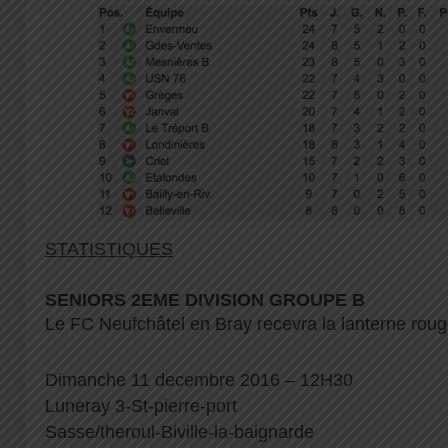
STATISTIQUES
SENIORS 2EME DIVISION GROUPE B
Le FC Neufchâtel en Bray recevra la lanterne rou
Dimanche 11 decembre 2016 – 12H30
Luneray 3-St-pierre-port
Sasse/theroul-Biville-la-baignarde