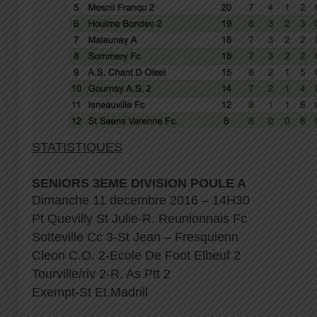
STATISTIQUES
SENIORS 3EME DIVISION POULE A
Dimanche 11 decembre 2016 – 14H30
Pt Quevilly St Julie-R. Reunionnais Fc
Sotteville Cc 3-St Jean – Fresquienn
Cleon C.O. 2-Ecole De Foot Elbeuf 2
Tourville/riv 2-R. As Ptt 2
Exempt-St Et.Madrill