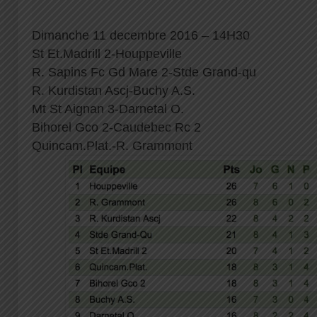
Dimanche 11 decembre 2016 – 14H30
St Et.Madrill 2-Houppeville
R. Sapins Fc Gd Mare 2-Stde Grand-qu
R. Kurdistan Ascj-Buchy A.S.
Mt St Aignan 3-Darnetal O.
Bihorel Gco 2-Caudebec Rc 2
Quincam.Plat.-R. Grammont