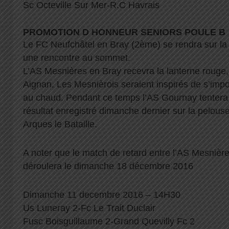
Sc Octeville Sur Mer-R.C Havrais
PROMOTION D HONNEUR SENIORS POULE B
Le FC Neufchâtel en Bray (2ème) se rendra sur la 
une rencontre au sommet.
L’AS Mesnières en Bray recevra la lanterne rouge,
Aignan. Les Mesnièrois seraient inspirés de s’impo
au chaud. Pendant ce temps l’AS Gournay tentera
résultat enregistré dimanche dernier sur la pelous
Arques le Bataille.
A noter que le match de retard entre l’AS Mesnièr
déroulera le dimanche 18 décembre 2016
Dimanche 11 decembre 2016 – 14H30
Us Luneray 2-Fc Le Trait Duclair
Fusc Boisguillaume 2-Grand Quevilly Fc 2