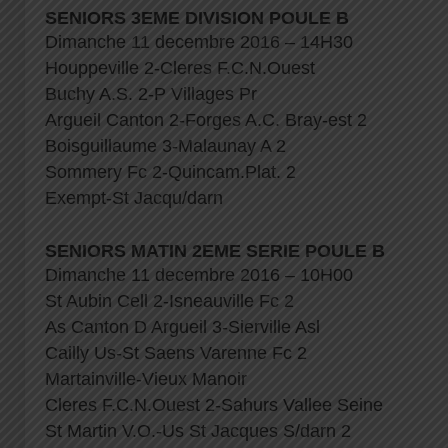
SENIORS 3EME DIVISION POULE B
Dimanche 11 decembre 2016 – 14H30
Houppeville 2-Cleres F.C.N.Ouest
Buchy A.S. 2-P Villages Pr
Argueil Canton 2-Forges A.C. Bray-est 2
Boisguillaume 3-Malaunay A 2
Sommery Fc 2-Quincam.Plat. 2
Exempt-St Jacqu/darn
SENIORS MATIN 2EME SERIE POULE B
Dimanche 11 decembre 2016 – 10H00
St Aubin Cell 2-Isneauville Fc 2
As Canton D Argueil 3-Sierville Asl
Cailly Us-St Saens Varenne Fc 2
Martainville-Vieux Manoir
Cleres F.C.N.Ouest 2-Sahurs Vallee Seine
St Martin V.O.-Us St Jacques S/darn 2