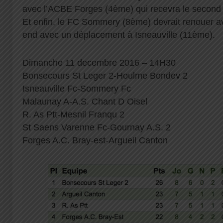
avec l’ACBE Forges (4ème) qui recevra le second
Et enfin, le FC Sommery (8ème) devrait renouer av
end avec un déplacement à Isneauville (11ème).
Dimanche 11 decembre 2016 – 14H30
Bonsecours St Leger 2-Houlme Bondev 2
Isneauville Fc-Sommery Fc
Malaunay A-A.S. Chant D Oisel
R. As Ptt-Mesnil Franqu 2
St Saens Varenne Fc-Gournay A.S. 2
Forges A.C. Bray-est-Argueil Canton