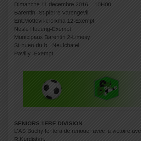
Dimanche 11 decembre 2016 – 10H00
Barentin -St-pierre Varengevil
Ent.Mottevil-croixma 12-Exempt
Nesle Hodeng-Exempt
Municipaux Barentin 2-Limesy
St-ouen-du-b. -Neufchatel
Pavilly -Exempt
SENIORS 1ERE DIVISION
L’AS Buchy tentera de renouer avec la victoire ave
R.Kurdistan.