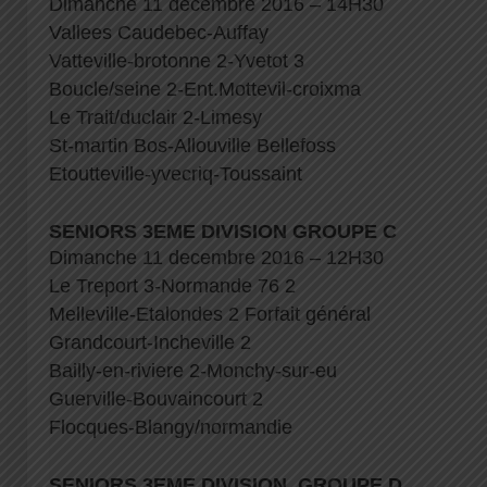
Dimanche 11 decembre 2016 – 14H30
Vallees Caudebec-Auffay
Vatteville-brotonne 2-Yvetot 3
Boucle/seine 2-Ent.Mottevil-croixma
Le Trait/duclair 2-Limesy
St-martin Bos-Allouville Bellefoss
Etoutteville-yvecriq-Toussaint
SENIORS 3EME DIVISION GROUPE C
Dimanche 11 decembre 2016 – 12H30
Le Treport 3-Normande 76 2
Melleville-Etalondes 2 Forfait général
Grandcourt-Incheville 2
Bailly-en-riviere 2-Monchy-sur-eu
Guerville-Bouvaincourt 2
Flocques-Blangy/normandie
SENIORS 3EME DIVISION GROUPE D