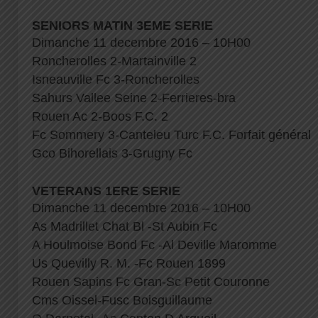
SENIORS MATIN 3EME SERIE
Dimanche 11 decembre 2016 – 10H00
Roncherolles 2-Martainville 2
Isneauville Fc 3-Roncherolles
Sahurs Vallee Seine 2-Ferrieres-bra
Rouen Ac 2-Boos F.C. 2
Fc Sommery 3-Canteleu Turc F.C. Forfait général
Gco Bihorellais 3-Grugny Fc
VETERANS 1ERE SERIE
Dimanche 11 decembre 2016 – 10H00
As Madrillet Chat Bl -St Aubin Fc
A Houlmoise Bond Fc -Al Deville Maromme
Us Quevilly R. M. -Fc Rouen 1899
Rouen Sapins Fc Gran-Sc Petit Couronne
Cms Oissel-Fusc Boisguillaume