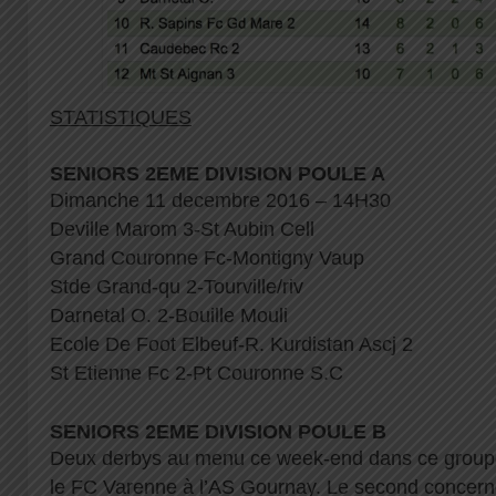
STATISTIQUES
SENIORS 2EME DIVISION POULE A
Dimanche 11 decembre 2016 – 14H30
Deville Marom 3-St Aubin Cell
Grand Couronne Fc-Montigny Vaup
Stde Grand-qu 2-Tourville/riv
Darnetal O. 2-Bouille Mouli
Ecole De Foot Elbeuf-R. Kurdistan Ascj 2
St Etienne Fc 2-Pt Couronne S.C
SENIORS 2EME DIVISION POULE B
Deux derbys au menu ce week-end dans ce group
le FC Varenne à l’AS Gournay. Le second concerne