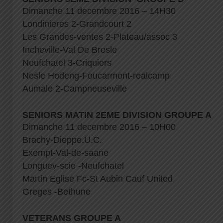
Dimanche 11 decembre 2016 – 14H30
Londinieres 2-Grandcourt 2
Les Grandes-ventes 2-Plateau/assoc 3
Incheville-Val De Bresle
Neufchatel 3-Criquiers
Nesle Hodeng-Foucarmont-realcamp
Aumale 2-Campneuseville
SENIORS MATIN 2EME DIVISION GROUPE A
Dimanche 11 decembre 2016 – 10H00
Brachy-Dieppe.U.C.
Exempt-Val-de-saane
Longuev-scie -Neufchatel
Martin Eglise Fc-St Aubin Cauf United
Greges -Bethune
VETERANS GROUPE A