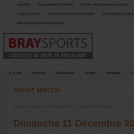
AGENDA
CLASSEMENT BUTEURS
STADE VALERIQUAIS 2022/2023
CLUBS & LIENS
REPORTAGES PHOTOS DIVERS
CALENDRIER COURSE
REPORTAGES PHOTOS DIVERS
A la une
Football
Basketball
Tennis
Handball
C
AVANT MATCH
Écrit par :
Christophe
|
8 décembre 2016
|
Dans :
Football
,
Sports
Dimanche 11 Décembre 2