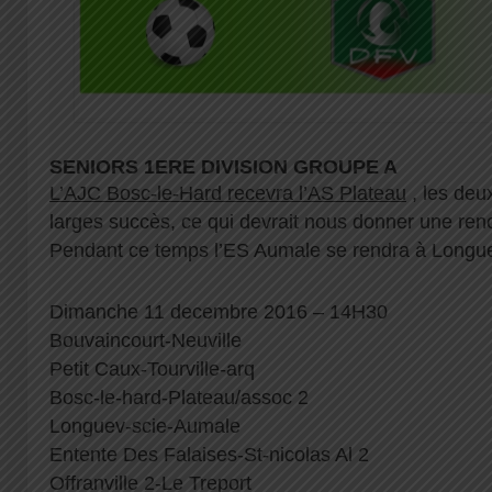
SENIORS 1ERE DIVISION GROUPE A
L’AJC Bosc-le-Hard recevra l’AS Plateau
, les deu
larges succès, ce qui devrait nous donner une renc
Pendant ce temps l’ES Aumale se rendra à Longuev
Dimanche 11 decembre 2016 – 14H30
Bouvaincourt-Neuville
Petit Caux-Tourville-arq
Bosc-le-hard-Plateau/assoc 2
Longuev-scie-Aumale
Entente Des Falaises-St-nicolas Al 2
Offranville 2-Le Treport