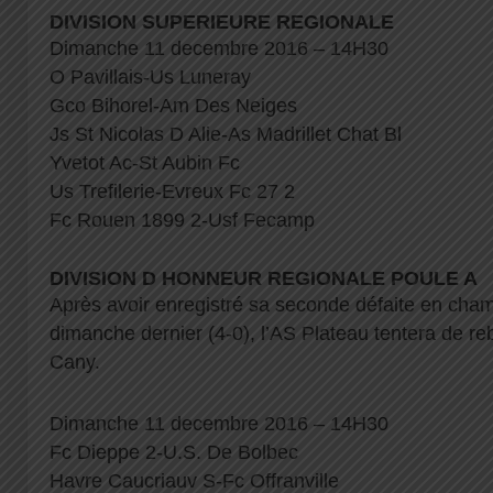
DIVISION SUPERIEURE REGIONALE
Dimanche 11 decembre 2016 – 14H30
O Pavillais-Us Luneray
Gco Bihorel-Am Des Neiges
Js St Nicolas D Alie-As Madrillet Chat Bl
Yvetot Ac-St Aubin Fc
Us Trefilerie-Evreux Fc 27 2
Fc Rouen 1899 2-Usf Fecamp
DIVISION D HONNEUR REGIONALE POULE A
Après avoir enregistré sa seconde défaite en cha
dimanche dernier (4-0), l’AS Plateau tentera de re
Cany.
Dimanche 11 decembre 2016 – 14H30
Fc Dieppe 2-U.S. De Bolbec
Havre Caucriauv S-Fc Offranville