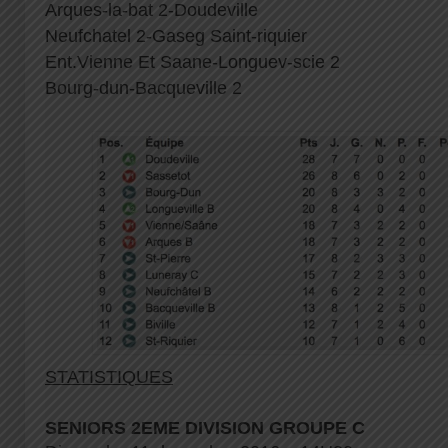
Arques-la-bat 2-Doudeville
Neufchatel 2-Gaseg Saint-riquier
Ent.Vienne Et Saane-Longuev-scie 2
Bourg-dun-Bacqueville 2
STATISTIQUES
SENIORS 2EME DIVISION GROUPE C