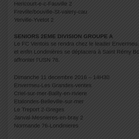
Hericourt-e-c-Fauville 2
Freville/bouville-St-valery-cau
Yerville-Yvetot 2
SENIORS 2EME DIVISION GROUPE A
Le FC Ventois se rendra chez le leader Envermeu.
et enfin Londinières se déplacera à Saint Rémy B
affronter l’USN 76.
Dimanche 11 decembre 2016 – 14H30
Envermeu-Les Grandes-ventes
Criel-sur-mer-Bailly-en-riviere
Etalondes-Belleville-sur-mer
Le Treport 2-Greges
Janval-Mesnieres-en-bray 2
Normande 76-Londinieres