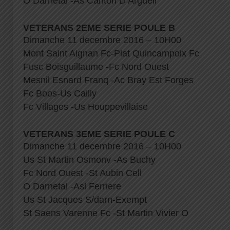
O Darnetal -As Canton D Argueil
VETERANS 2EME SERIE POULE B
Dimanche 11 decembre 2016 – 10H00
Mont Saint Aignan Fc-Plat Quincampoix Fc
Fusc Boisguillaume -Fc Nord Ouest
Mesnil Esnard Franq -Ac Bray Est Forges
Fc Boos-Us Cailly
Fc Villages -Us Houppevillaise
VETERANS 3EME SERIE POULE C
Dimanche 11 decembre 2016 – 10H00
Us St Martin Osmonv -As Buchy
Fc Nord Ouest -St Aubin Cell
O Darnetal -Asl Ferriere
Us St Jacques S/darn-Exempt
St Saens Varenne Fc -St Martin Vivier O