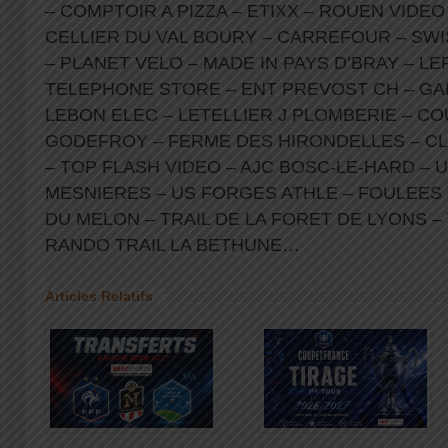
– COMPTOIR A PIZZA – ETIXX – ROUEN VIDE
CELLIER DU VAL BOURY – CARREFOUR – SWIS
– PLANET VELO – MADE IN PAYS D’BRAY – L
TELEPHONE STORE – ENT PREVOST CH – GA
LEBON ELEC – LETELLIER J PLOMBERIE – 
GODEFROY – FERME DES HIRONDELLES – 
– TOP FLASH VIDEO – AJC BOSC-LE-HARD – 
MESNIERES – US FORGES ATHLE – FOULEES
DU MELON – TRAIL DE LA FORET DE LYONS – 
RANDO TRAIL LA BETHUNE…
Articles Relatifs