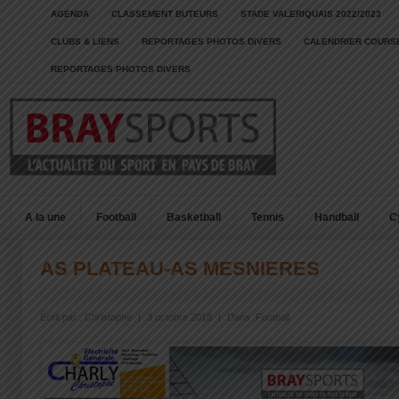
AGENDA
CLASSEMENT BUTEURS
STADE VALERIQUAIS 2022/2023
CLUBS & LIENS
REPORTAGES PHOTOS DIVERS
CALENDRIER COURSE
REPORTAGES PHOTOS DIVERS
A la une
Football
Basketball
Tennis
Handball
C
AS PLATEAU-AS MESNIERES
Écrit par :
Christophe
|
3 octobre 2018
|
Dans :
Football