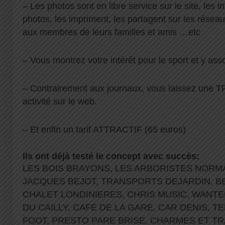
– Les photos sont en libre service sur le site, les 
photos, les impriment, les partagent sur les résea
aux membres de leurs familles et amis …etc
– Vous montrez votre intérêt pour le sport et y ass
– Contrairement aux journaux, vous laissez une 
activité sur le web.
– Et enfin un tarif ATTRACTIF (65 euros)
Ils ont déjà testé le concept avec succès:
LES BOIS BRAYONS, LES ARBORISTES NOR
JACQUES BEJOT, TRANSPORTS DEJARDIN, B
CHALET LONDINIERES, CHRIS MUSIC, WANTED
DU CAILLY, CAFE DE LA GARE, CAR DENIS, T
FOOT, PRESTO PARE BRISE, CHARMES ET TR