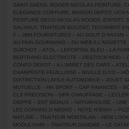
SAINT-SAENS, ROGER NICOLAS PEINTURE, C
ELEGANCE COIFFURE, MAISON DEPOT, UCA 
PEINTURE DECO NICOLAS ROGER, EXPERT, 
GALHAUT, TRAITEUR BOUZIAT, TECHNIBAT-EN
F – JBM FOURNITURES – AU GOUT D’ANTAN –
AU PAIN GOURMAND – DU WEB A L’ASSIETTE
GUICHOT – ATOL – LEPORTAIL BLEU – LA FOI
BERTRAND ELECTRICITE – DESTOCK’MOD – C
CONFO DEPOT – A L’ARRET DES CARS – ATELI
CHARPENTE FEUILLOISE – BIVILLE D.CO – H
DIXTINCTION LAFILE AUTOMOBILE – JOUET 
MUTUELLE – HN SPORT – CAP FINANCES – B
CLS PRECISION – DPR CHAUFFAGE – LECLER
DIEPPE – ENT BIDAUX – NATURHOUSE – UNE 
LES COPAINS D’ABORD – NOTE N’BRAY – PIZ
NATURE – TRAITEUR MONTALAN – NEW LOOK
MODUL’HAIR – TRAITEUR DANDRE – LE CATA