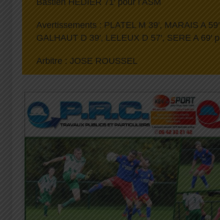
Bastien HEDIER 71′ pour l’ASM
Avertissements : PLATEL M 39′, MARAIS A 59′
GALHAUT D 39′, LELEUX D 57′, SERE A 69′ p
Arbitre : JOSE ROUSSEL