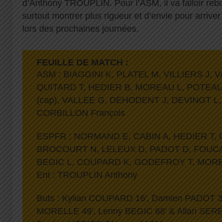
d’Anthony TROUPLIN. Pour l’ASM, il va falloir rebon
surtout montrer plus rigueur et d’envie pour arriv
lors des prochaines journées.
FEUILLE DE MATCH :
ASM : BIAGGINI K, PLATEL M, VILLIERS J, 
QUITARD T, HEDIER B, MOREAU L, POTEAU
(cap), VALLEE G, DEHODENT J, DEVINGT L, 
CORBILLON François
ESPFR : NORMAND E, CABIN A, HEDIER T,
BROCOURT N, LELEUX D, PADOT D, FOUCA
BEGIC L, COUPARD K, GODEFROY T, MORE
Ent : TROUPLIN Anthony
Buts : Kylian COUPARD 16′, Damien PADOT 3
MORELLE 49′, Lenny BEGIC 68′ & Allan SERE 