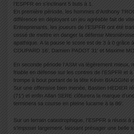
l’ESPFR en s’inclinant 5 buts à 1.
En première période, les hommes d’Anthony TROUP
différence en déployant un jeu agréable fait de vi
Entreprenants, les joueurs de l’ESPFR ont été tran
cessé de mettre en danger la défense Mesnièroise,
apathique. A la pause le score est de 3 à 0 grâce 
COUPARD 16′, Damien PADOT 31′ et Maxime MO
En seconde période l’ASM va légèrement mieux, ma
friable en défense sur les contres de l’ESPFR et 
trompe à bout portant de la tête Kévin BIAGGINI et
Sur une offensive bien menée, Bastien HEDIER réd
(71′) et enfin Allan SERE clôturera la marque d’un
terminera sa course en pleine lucarne à la 86′.
Sur un terrain catastrophique, l’ESPFR a réussi à p
s’imposer largement, laissant présager une belle s