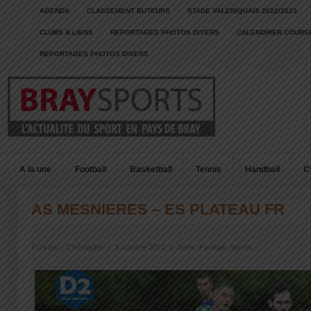
AGENDA
CLASSEMENT BUTEURS
STADE VALERIQUAIS 2022/2023
CLUBS & LIENS
REPORTAGES PHOTOS DIVERS
CALENDRIER COURSE
REPORTAGES PHOTOS DIVERS
A la une
Football
Basketball
Tennis
Handball
C
AS MESNIERES – ES PLATEAU FR
Écrit par :
Christophe
|
3 octobre 2022
|
Dans :
Football
,
Sports