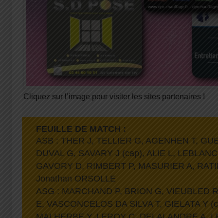
Cliquez sur l’image pour visiter les sites partenaires !
FEUILLE DE MATCH :
ASB : THER J, TELLIER G, AGENHEN T, GU
DUVAL G, SAVARY J (cap), ALIE L, LEBLANC
GAVORY D, RIMBERT P, MASURIER A, RATIE
Jonathan ORSOLLE
ASG : MARCHAND P, BRION G, VIEUBLED R
E, VASCONCELOS DA SILVA T, GIELATA Y (c
MALHERBE Y, LEROY C, DELALANDRE A, LE