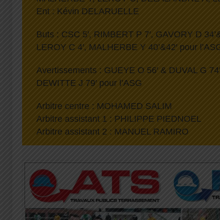
Ent : Kévin DELARUELLE
Buts : CSC 5′, RIMBERT P 7′, GAVORY D 34’&
LEROY C 4′, MALHERBE Y 40’&42′ pour l’AS
Avertissements : GUEYE O 56′ & DUVAL G 74′
DEWITTE J 79′ pour l’ASG
Arbitre centre : MOHAMED SALIM
Arbitre assistant 1 : PHILIPPE PIEDNOEL
Arbitre assistant 2 : MANUEL RAMIRO