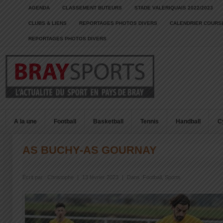
AGENDA
CLASSEMENT BUTEURS
STADE VALERIQUAIS 2022/2023
CLUBS & LIENS
REPORTAGES PHOTOS DIVERS
CALENDRIER COURSE
REPORTAGES PHOTOS DIVERS
A la une
Football
Basketball
Tennis
Handball
C
AS BUCHY-AS GOURNAY
Écrit par :
Christophe
|
13 février 2023
|
Dans :
Football
,
Sports