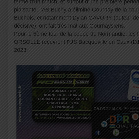
terme d’un match, et surtout d’une première pério
plaisante, l’AS Buchy a éliminé Gournay de la cou
Buchois, et notamment Dylan GAVORY (auteur de 
décisive), ont fait très mal aux Gournaysiens.
Pour le 5ème tour de la coupe de Normandie, le
ORSOLLE recevront l’US Bacqueville en Caux (D1
2023.