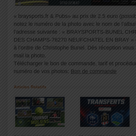
« braysports.fr & Pubs» au prix de 2.5 euro (possibi
notez le numéro de la photo avec le nom de l’albu
l’adresse suivante : « BRAYSPORTS-BUNEL C
DES CHAMPS-76270 NEUFCHATEL EN BRAY » a
à l’ordre de Christophe Bunel. Dès réception vous 
mail la photo.
Télécharger le bon de commande, tarif et procédur
numéro de vos photos:
Bon de commande
Articles Relatifs