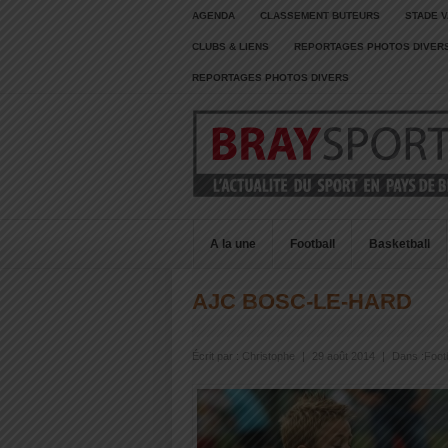
AGENDA
CLASSEMENT BUTEURS
STADE V
CLUBS & LIENS
REPORTAGES PHOTOS DIVER
REPORTAGES PHOTOS DIVERS
A la une
Football
Basketball
AJC BOSC-LE-HARD
Écrit par :
Christophe
|
29 août 2014
|
Dans :
Footb