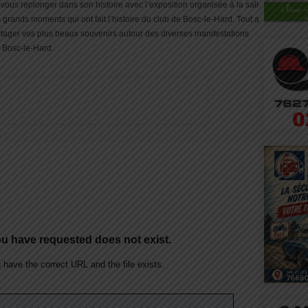
vous replonger dans son histoire avec l’exposition organisée à la salle
es grands moments qui ont fait l’histoire du club de Bosc-le-Hard. Tout au
ager vos plus beaux souvenirs autour des diverses manifestations
C Bosc-le-Hard.