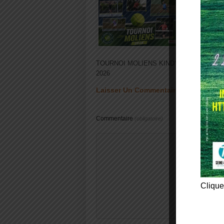
TOURNOI MOLIENS KINDY
TRANS
2026
Laisser Un Commentaire
Commentaire
(obligatoire)
Clique