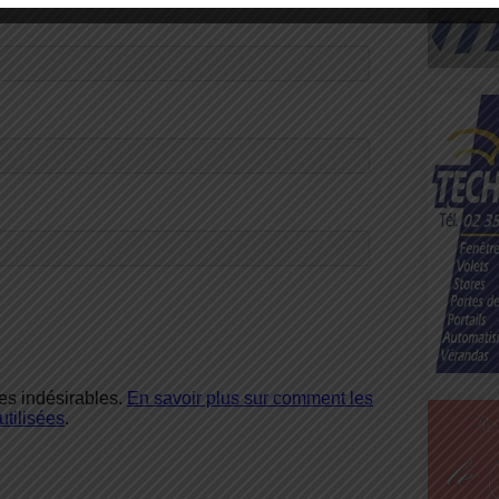
les indésirables.
En savoir plus sur comment les
tilisées
.