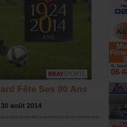
ard Fête Ses 90 Ans
 30 août 2014
ule de Bosc-le-Hard fête ce week-end ses 90 ans d’histoire et de