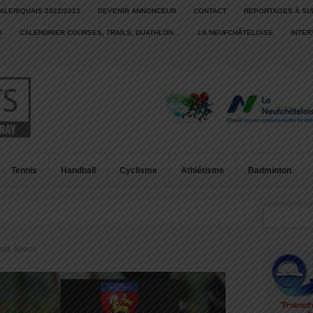
ALERIQUAIS 2022/2023
DEVENIR ANNONCEUR
CONTACT
REPORTAGES À SU
S
CALENDRIER COURSES, TRAILS, DUATHLON…
LA NEUFCHÂTELOISE
INTE
Tennis
Handball
Cyclisme
Athlétisme
Badminton
all
,
Sports