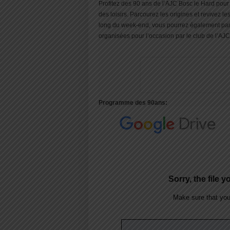
Profitez des 90 ans de l’AJC Bosc le Hard pour 
des loisirs. Parcourez les origines et revivez l
long du week-end, vous pourrez également part
organisées pour l’occasion par le club de l’AJ
Programme des 90ans: