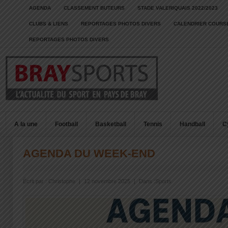
AGENDA
CLASSEMENT BUTEURS
STADE VALERIQUAIS 2022/2023
CLUBS & LIENS
REPORTAGES PHOTOS DIVERS
CALENDRIER COURSE
REPORTAGES PHOTOS DIVERS
A la une
Football
Basketball
Tennis
Handball
C
AGENDA DU WEEK-END
Écrit par :
Christophe
|
12 novembre 2025
|
Dans :
Sports