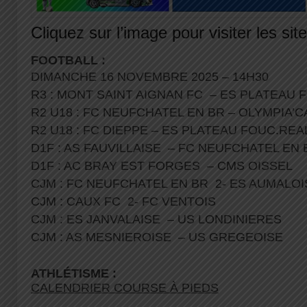
Cliquez sur l’image pour visiter les sit
FOOTBALL :
DIMANCHE 16 NOVEMBRE 2025 – 14H30
R3 : MONT SAINT AIGNAN FC – ES PLATEAU
R2 U18 : FC NEUFCHATEL EN BR – OLYMPIA’C
R2 U18 : FC DIEPPE – ES PLATEAU FOUC.REAL
D1F : AS FAUVILLAISE – FC NEUFCHATEL EN
D1F : AC BRAY EST FORGES – CMS OISSEL
CJM : FC NEUFCHATEL EN BR 2- ES AUMALO
CJM : CAUX FC 2- FC VENTOIS
CJM : ES JANVALAISE – US LONDINIERES
CJM : AS MESNIEROISE – US GREGEOISE
ATHLÉTISME :
CALENDRIER COURSE À PIEDS