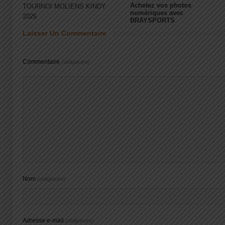
Achetez vos photos
TOURNOI MOLIENS KINDY
numériques avec
2026
BRAYSPORTS
Laisser Un Commentaire
Commentaire
(obligatoire)
Nom
(obligatoire)
Adresse e-mail
(obligatoire)